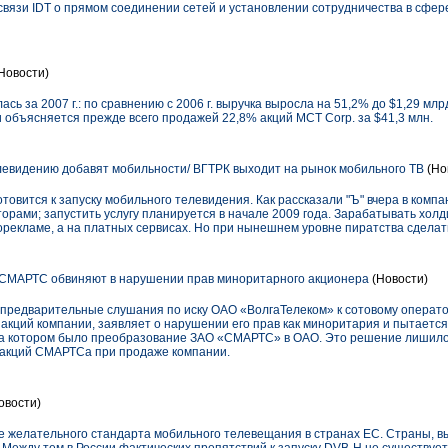
вязи IDT о прямом соединении сетей и установлении сотрудничества в сфере
Новости)
ась за 2007 г.: по сравнению с 2006 г. выручка выросла на 51,2% до $1,29 мл
и объясняется прежде всего продажей 22,8% акций MCT Corp. за $41,3 млн.
евидению добавят мобильности/ ВГТРК выходит на рынок мобильного ТВ
(Но
товится к запуску мобильного телевидения. Как рассказали "Ъ" вчера в компа
рами; запустить услугу планируется в начале 2009 года. Зарабатывать холд
рекламе, а на платных сервисах. Но при нынешнем уровне пиратства сделать
 СМАРТС обвиняют в нарушении прав миноритарного акционера
(Новости)
 предварительные слушания по иску ОАО «ВолгаТелеком» к сотовому операт
акций компании, заявляет о нарушении его прав как миноритария и пытаетс
на котором было преобразование ЗАО «СМАРТС» в ОАО. Это решение лишил
 акций СМАРТСа при продаже компании.
овости)
е желательного стандарта мобильного телевещания в странах ЕС. Страны, 