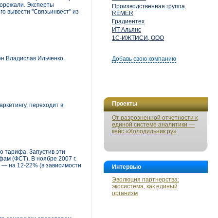
дорожали. Эксперты
Производственная группа
о вывести "Связьинвест" из
REMER
Градиентех
ИТ Альянс
1С-ИЖТИСИ, ООО
н Владислав Ильченко.
Добавь свою компанию
Проекты
ркетингу, переходит в
От разрозненной отчетности к
единой системе аналитики —
кейс «Холодильник.ру»
о тарифа. Запустив эти
ам (ФСТ). В ноябре 2007 г.
 — на 12-22% (в зависимости
Интервью
Эволюция партнерства:
экосистема, как единый
организм