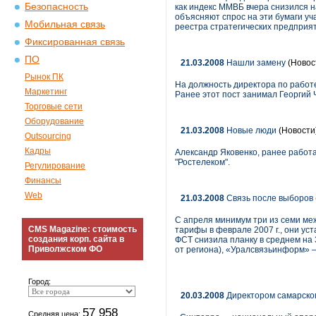
Безопасность
как индекс ММВБ вчера снизился 
объясняют спрос на эти бумаги уч
Мобильная связь
реестра стратегических предприя
Фиксированная связь
ПО
21.03.2008
Нашли замену
(Новос
Рынок ПК
На должность директора по работ
Маркетинг
Ранее этот пост занимал Георгий
Торговые сети
Оборудование
21.03.2008
Новые люди
(Новости
Outsourcing
Кадры
Александр Яковенко, ранее работ
"Ростелеком".
Регулирование
Финансы
Web
21.03.2008
Связь после выборов
С апреля минимум три из семи ме
CMS Magazine: стоимость
тарифы в феврале 2007 г., они ус
создания корп. сайта в
ФСТ снизила планку в среднем на
Приволжском ФО
от региона), «Уралсвязьинформ» 
Город:
20.03.2008
Директором самарског
57 958
Средняя цена: