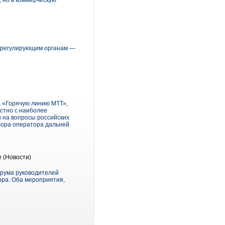
, но в коммерческую
у регулирующим органам —
а «Горячую линию МТТ»,
стно с наиболее
 на вопросы российских
бора оператора дальней
и
(Новости)
орума руководителей
ора. Оба мероприятия,