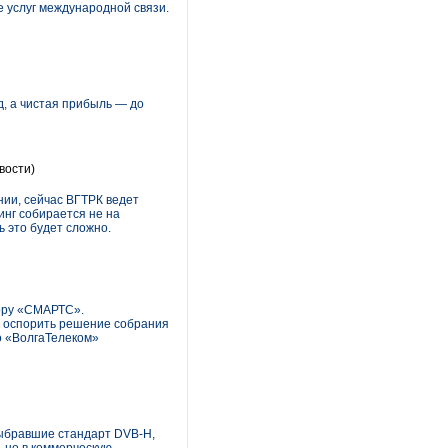
 услуг международной связи.
рд, а чистая прибыль — до
вости)
нии, сейчас ВГТРК ведет
инг собирается не на
 это будет сложно.
ору «СМАРТС».
я оспорить решение собрания
о «ВолгаТелеком»
выбравшие стандарт DVB-H,