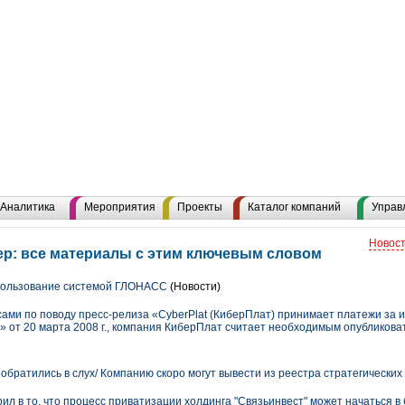
Аналитика
Мероприятия
Проекты
Каталог компаний
Управ
Новост
р: все материалы с этим ключевым словом
пользование системой ГЛОНАСС
(Новости)
сами по поводу пресс-релиза «CyberPlat (КиберПлат) принимает платежи за 
от 20 марта 2008 г., компания КиберПлат считает необходимым опубликова
обратились в слух/ Компанию скоро могут вывести из реестра стратегически
л в то, что процесс приватизации холдинга "Связьинвест" может начаться в