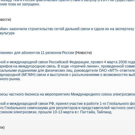
Между тем в России фактических препятствий к запуску DVB-H не существует
ние пока не запущено.
вости)
ки» закончили строительство сетей дальней связи и сдали их на экспертиз
культуре
линию» для абонентов 11 регионов России
(Новости)
ой и международной связи Российской Федерации, провел 4 марта 2008 год
ифов на междугородную связь. В ходе «горячей линии», проведенной совме
альными изданиями для физических лиц, руководители ОАО «МТТ» ответили
дународной (МГ/МН) связи и выступили с разъяснениями о возможностях вы
нного рынка.
есы частного бизнеса на мероприятиях Международного союза электросвяз
ой и международной связи РФ, принял участие в работе 1-го Глобального ф
-го Глобального симпозиума для регуляторов и представителей частного сект
юзом электросвязи, прошли 10-13 марта в г. Паттайа, Тайланд.
ти)