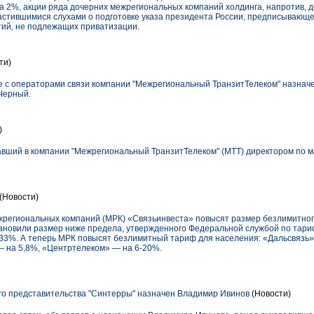
на 2%, акции ряда дочерних межрегиональных компаний холдинга, напротив, 
астившимися слухами о подготовке указа президента России, предписывающег
тий, не подлежащих приватизации.
ти)
е с операторами связи компании "Межрегиональный ТранзитТелеком" назначе
 Черный.
)
авший в компании "Межрегиональный ТранзитТелеком" (МТТ) директором по ма
(Новости)
жрегиональных компаний (МРК) «Связьинвеста» повысят размер безлимитног
тановили размер ниже предела, утвержденного Федеральной службой по тариф
 33%. А теперь МРК повысят безлимитный тариф для населения: «Дальсвязь»
— на 5,8%, «Центртелеком» — на 6-20%.
о представительства "Синтерры" назначен Владимир Ивинов
(Новости)