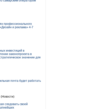
го самарским оператором
иях профессионального
«Дизайн и реклама» 4-7
ных инвестиций в
тении законопроекта в
 стратегическое значение для
ильная почта будет работать
(Новости)
ая следовать своей
крупнейших