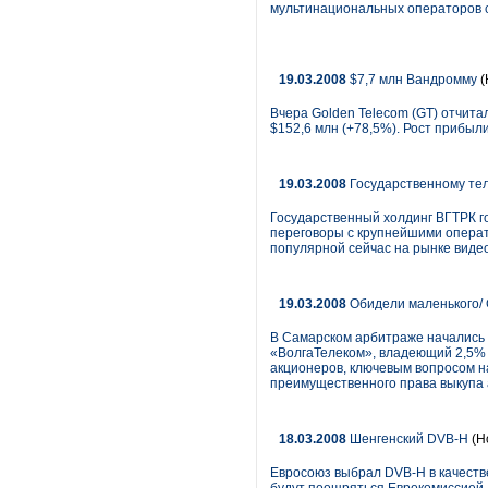
мультинациональных операторов с
19.03.2008
$7,7 млн Вандромму
(
Вчера Golden Telecom (GT) отчитал
$152,6 млн (+78,5%). Рост прибыл
19.03.2008
Государственному тел
Государственный холдинг ВГТРК го
переговоры с крупнейшими операто
популярной сейчас на рынке видео
19.03.2008
Обидели маленького/
В Самарском арбитраже начались
«ВолгаТелеком», владеющий 2,5% 
акционеров, ключевым вопросом 
преимущественного права выкупа
18.03.2008
Шенгенский DVB-H
(Н
Евросоюз выбрал DVB-H в качеств