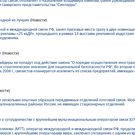
тор связи, объявляет о назначении Владимира Ивинова, ранее руководивше
амарского представительства "Синтерры".
одной из лучших
(Новости)
ой и международной связи РФ, занял призовые места сразу в двух номинац
 рекламы «25 каДР», прошедшего в рамках 14 выставки рекламной индустрии 
 художника.
т
(Новости)
айдеры не попадут под действие закона "О порядке осуществления иностран
 стратегическое значение для национальной безопасности РФ". Во втором ч
а 2008 г., связистов планируется исключить из списка предприятий, имеющих
вости)
я нескольких опытных образцов передвижных отделений почтовой связи. Моб
малонаселенных районах России, не имеющих стационарных отделений.
 о сотрудничестве с крупнейшим мультинациональным оператором связи IDT
леком» (МТТ), оператор междугородной и международной связи РФ, продолж
оворов с крупнейшими операторами мира, заключил соглашение с одним из 