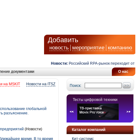
Добавить
новость
мероприятие
компанию
Новости:
Российский RPA-рынок переходит от автом
ление документами
О нас
и на MSKIT
Новости на ITSZ
Поиск:
Тесты цифровой техники
использование глобальной
ть разъяснение.
х предприятий
(Новости)
Каталог компаний
 ближайшее время. В то время
Кит-системс