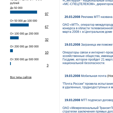
«Синтерра» - национальный опера
рублей
«МС-СПЕЦТЕЛЕКОМ», директором с
До 50 000
97
20.03.2008
Реклама МТТ названа 
От 50 000 до 100 000
ОАО «МТТ», оператор междугородн
67
конкурса в области телевизионной
марта 2008 г. в Центральном доме
От 100 000 до 200 000
32
19.03.2008
Заграница им поможе
От 200 000 до 300 000
10
Операторы связи и интернет-пров
хозяйственные общества, имеющие
От 300 000 до 500 000
Госдуме, которое пройдет 21 март
национальной безопасности.
3
19.03.2008
Мобильная почта
(Но
Все типы сайтов
"Почта России" провела испытани
в удаленных, труднодоступных и 
19.03.2008
МТТ подписал договор
ОАО «Межрегиональный ТранзитТе
стратегии заключения прямых дог