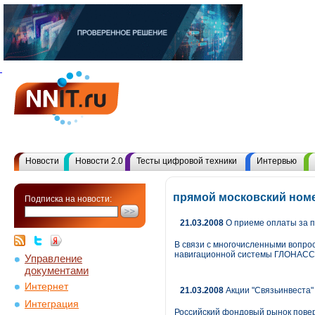
Новости
Новости 2.0
Тесты цифровой техники
Интервью
прямой московский номе
Подписка на новости:
21.03.2008
О приеме оплаты за 
В связи с многочисленными вопро
навигационной системы ГЛОНАСС» 
Управление
документами
Интернет
21.03.2008
Акции "Связьинвеста" 
Интеграция
Российский фондовый рынок повери