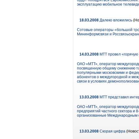
будут поощряться Еврокомиссией. 
эксплуатацию мобильное телевиде
18.03.2008
Далеко вложились
(Но
Сотовые операторы «большой трой
Мининформсвязи и Россвязьохран
14.03.2008
МТТ провел «горячую 
ОАО «МТТ», оператор междугородн
посвященную общему снижению тар
популярными московскими и федер
абонентов о междугородной и меж
связи в условиях демонополизова
13.03.2008
МТТ представил интер
ОАО «МТТ», оператор междугородн
предприятий частного сектора и 8
организованные Международным со
13.03.2008
Скорая цифра
(Новос