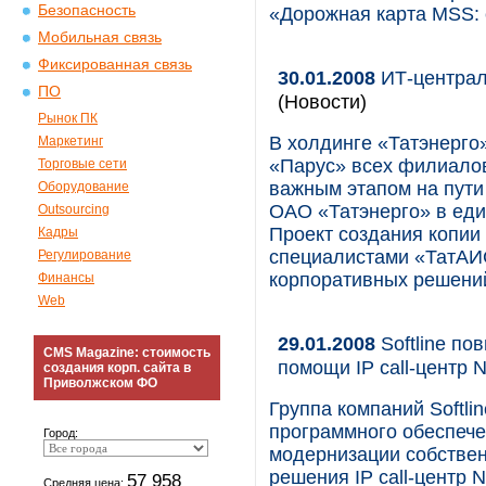
Безопасность
«Дорожная карта MSS: 
Мобильная связь
Фиксированная связь
30.01.2008
ИТ-централ
ПО
(Новости)
Рынок ПК
В холдинге «Татэнерго
Маркетинг
«Парус» всех филиалов
Торговые сети
важным этапом на пути
Оборудование
ОАО «Татэнерго» в еди
Outsourcing
Проект создания копии
Кадры
специалистами «ТатАИС
Регулирование
корпоративных решени
Финансы
Web
29.01.2008
Softline по
CMS Magazine: стоимость
помощи IP call-центр
создания корп. сайта в
Приволжском ФО
Группа компаний Softli
программного обеспече
Город:
модернизации собствен
решения IP call-центр
57 958
Средняя цена: