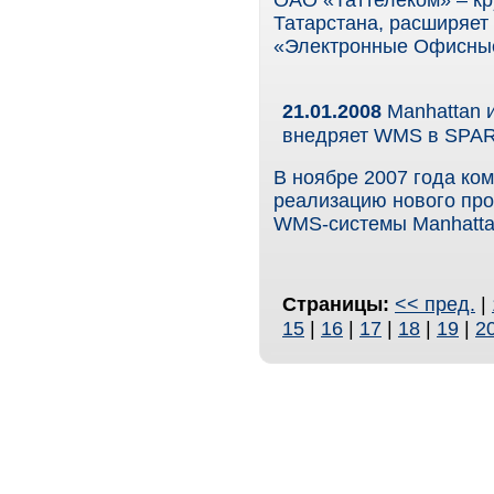
ОАО «Таттелеком» – кр
Татарстана, расширяет
«Электронные Офисные
21.01.2008
Manhattan 
внедряет WMS в SPA
В ноябре 2007 года ко
реализацию нового про
WMS-системы Manhattan 
Страницы:
<< пред.
|
15
|
16
|
17
|
18
|
19
|
2