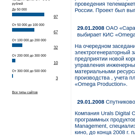
проведения телемаркет
рублей
России. Проект был в
До 50 000
97
От 50 000 до 100 000
29.01.2008
ОАО «Сарап
67
выбирает КИС «Omega 
От 100 000 до 200 000
На очередном заседан
32
электрогенераторный з
От 200 000 до 300 000
предприятии новой ко
10
управления инженерны
материальными ресурс
От 300 000 до 500 000
производства , учета п
3
«Omega Production».
Все типы сайтов
29.01.2008
Спутниково
Компания Urals Digital
программных продуктов 
Management, специали
кино, до конца 2008 г.