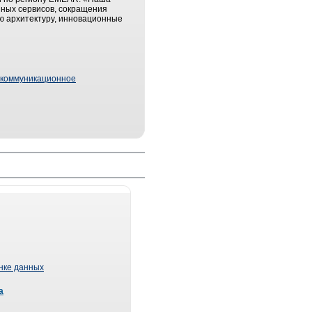
йных сервисов, сокращения
ю архитектуру, инновационные
екоммуникационное
ынке данных
а