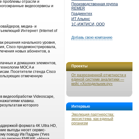
е проблемы отрасли и
Производственная группа
многоэкранные видеосервисы и
REMER
Градиентех
ИТ Альянс
1С-ИЖТИСИ, ООО
овайдеров, медиа- и
емлющий Интернет (Internet of
Добавь свою компанию
ак решения начального уровня,
ия, Cisco продемонстрировала,
лечения новых абонентов, а
лачных и домашних элементов,
Проекты
 технологии MOCA и
исам. Посетители стенда Cisco
От разрозненной отчетности к
спользующих отмеченную
единой системе аналитики —
кейс «Холодильник.ру»
в видеообработки Videoscape,
 нажатиями клавиш.
результатам которого
Интервью
Эволюция партнерства:
экосистема, как единый
организм
ддержкой формата 4K Ultra HD,
кие выгоды несет сервис-
му поводу Ив Падрин (Yves
ий по региону EMEAR: «Наша