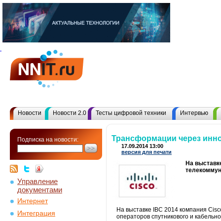
Новости
Новости 2.0
Тесты цифровой техники
Интервью
Трансформации через иннов
Подписка на новости:
17.09.2014 13:00
версия для печати
На выставк
телекоммун
Управление
документами
Интернет
На выставке IBC 2014 компания Ci
Интеграция
операторов спутникового и кабель