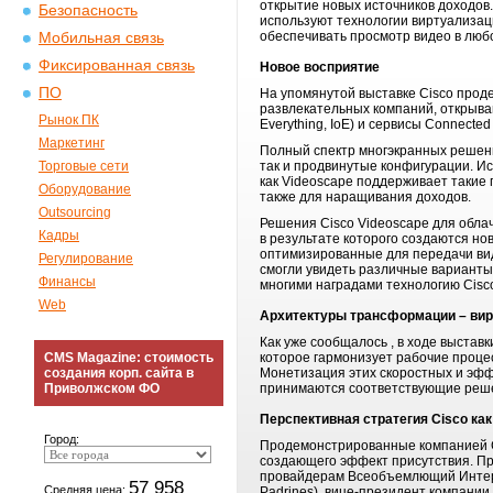
открытие новых источников доходо
Безопасность
используют технологии виртуализац
обеспечивать просмотр видео в любо
Мобильная связь
Фиксированная связь
Новое восприятие
ПО
На упомянутой выставке Cisco про
развлекательных компаний, открыва
Рынок ПК
Everything, IoE) и сервисы Connected 
Маркетинг
Полный спектр многэкранных решени
Торговые сети
так и продвинутые конфигурации. И
как Videoscape поддерживает такие 
Оборудование
также для наращивания доходов.
Outsourcing
Решения Cisco Videoscape для обл
Кадры
в результате которого создаются н
оптимизированные для передачи виде
Регулирование
смогли увидеть различные вариант
Финансы
многими наградами технологию Cisc
Web
Архитектуры трансформации – вир
Как уже сообщалось , в ходе выста
CMS Magazine: стоимость
которое гармонизует рабочие проце
создания корп. сайта в
Монетизация этих скоростных и эфф
Приволжском ФО
принимаются соответствующие реш
Перспективная стратегия Cisco как
Город:
Продемонстрированные компанией C
создающего эффект присутствия. Пре
провайдерам Всеобъемлющий Интерн
57 958
Средняя цена:
Padrines), вице-президент компани