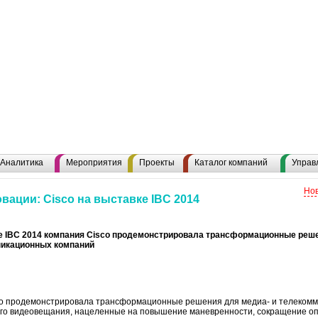
Аналитика
Мероприятия
Проекты
Каталог компаний
Управ
Нов
ации: Cisco на выставке IBC 2014
е IBC 2014 компания Cisco продемонстрировала трансформационные реше
икационных компаний
sco продемонстрировала трансформационные решения для медиа- и телеком
ного видеовещания, нацеленные на повышение маневренности, сокращение о