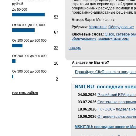
рублей
стратегия для сервис-провайдеров 
операционных расходов, помощи в р
До 50 000
программно-аппаратные решения, п
97
Автор:
Дарья Молчанова
От 50 000 до 100 000
Рубрики:
Маркетинг
,
Оборудование
67
Ключевые слова:
Cisco
,
сетевое об
оборудование
,
маршрутизаторы
От 100 000 до 200 000
32
наверх
От 200 000 до 300 000
А знаете ли Вы что?
10
От 300 000 до 500 000
Провайдер CityTelecom.ru предлаг
3
NNIT.RU: последние нов
Все типы сайтов
04.08.2026
Российский RPA-рынок
03.07.2026
Системные программи
18.06.2026
ГК «ЭОС» подвела ит
16.06.2026
От децентрализованно
MSKIT.RU: последние новости Мо