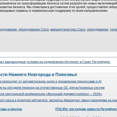
направлена на трансформацию бизнеса путем разработки новых мультимеди
азвитии бизнеса. Мы помогаем в достижении этих целей, предоставляя гибку
ередовые сервисы и первоклассную поддержку по всем направлениям».
орудование
,
оборудование Cisco
,
маршрутизаторы Cisco
,
оборудование
,
тел
ает вам выгодные условия на подключение Интернет в Санкт-Петербурге.
ости Нижнего Новгорода и Поволжья
 переходит от автоматизации задач к управлению процессами и AI
сты обсудили переход на отечественные ОС для встроенных систем
оги партнерской конференции «Весенний документооборот – 2026»
го хаоса к governed self-service: эксперты фиксируют смену парадигмы на р
сквы и Центра
ITSZ.RU: последние новости Петербург