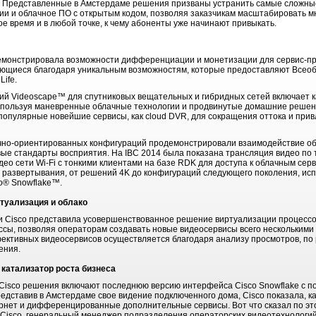
в. Представленные в Амстердаме решения призваны устранить самые сложны
ии и облачное ПО с открытым кодом, позволяя заказчикам масштабировать 
е время и в любой точке, к чему абоненты уже начинают привыкать.
демонстрировала возможности дифференциации и монетизации для сервис-пр
ющиеся благодаря уникальным возможностям, которые предоставляют Всеобъ
Life.
й Videoscape™ для спутниковых вещательных и гибридных сетей включает к
спользуя маневренные облачные технологии и продвинутые домашние решен
популярные новейшие сервисы, как cloud DVR, для сокращения оттока и прив
ачно-ориентированных конфигураций продемонстрировали взаимодействие об
овые стандарты восприятия. На IBC 2014 была показана трансляция видео по
о сети Wi-Fi с тонкими клиентами на базе RDK для доступа к облачным серв
ы развертывания, от решений 4K до конфигураций следующего поколения, и
o® Snowflake™.
туализация и облако
вки Cisco представила усовершенствованное решение виртуализации процессо
ссы, позволяя операторам создавать новые видеосервисы всего несколькими
ективных видеосервисов осуществляется благодаря анализу просмотров, по 
ения.
 катализатор роста бизнеса
isco решения включают последнюю версию интерфейса Cisco Snowflake с по
дставив в Амстердаме свое видение подключенного дома, Cisco показала, ка
ет и дифференцированные дополнительные сервисы. Вот что сказал по это
и Cisco, генеральный менеджер подразделения операторских видеотехнолог