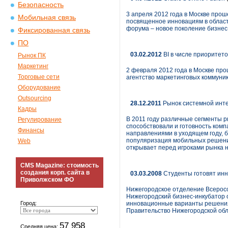
Безопасность
3 апреля 2012 года в Москве прош
Мобильная связь
посвященное инновациям в област
форума – новое поколение бизнес-
Фиксированная связь
ПО
03.02.2012
BI в числе приоритет
Рынок ПК
Маркетинг
2 февраля 2012 года в Москве про
Торговые сети
агентство маркетинговых коммуник
Оборудование
Outsourcing
28.12.2011
Рынок системной интег
Кадры
В 2011 году различные сегменты р
Регулирование
способствовали и готовность комп
Финансы
направлениями в уходящем году, б
популяризация мобильных решений
Web
открывает перед игроками рынка 
CMS Magazine: стоимость
создания корп. сайта в
03.03.2008
Студенты готовят ин
Приволжском ФО
Нижегородское отделение Всеросс
Нижегородский бизнес-инкубатор 
Город:
инновационные варианты решения
Правительство Нижегородской обл
57 958
Средняя цена: