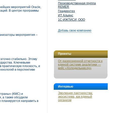
Производственная группа
REMER
пнейших мероприятий Oracle,
заций. В центре программы
Градиентех
ИТ Альянс
1С-ИЖТИСИ, ООО
Добавь свою компанию
рганизаторы мероприятия –
Проекты
таточно стабильно. Этому
От разрозненной отчетности к
сударства. Ключевыми
единой системе аналитики —
 практическую плоскость, и
кейс «Холодильник.ру»
хнологий в перспективе
Интервью
Эволюция партнерства:
страны» (КМС) и
экосистема, как единый
, а также обсудили
организм
 планируется направить в