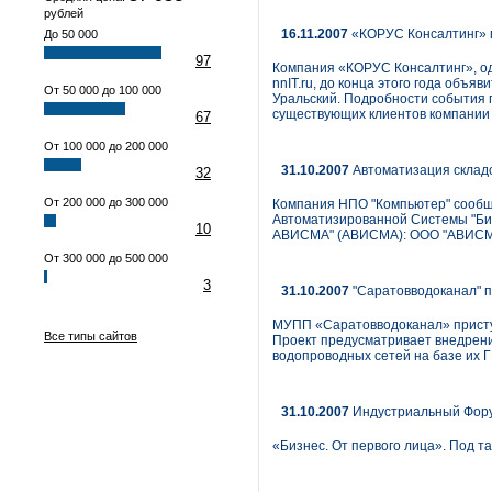
рублей
16.11.2007
«КОРУС Консалтинг» г
До 50 000
97
Компания «КОРУС Консалтинг», од
nnIT.ru, до конца этого года объя
От 50 000 до 100 000
Уральский. Подробности события 
существующих клиентов компании 
67
От 100 000 до 200 000
31.10.2007
Автоматизация складс
32
От 200 000 до 300 000
Компания НПО "Компьютер" сообщ
Автоматизированной Системы "Биз
10
АВИСМА" (АВИСМА): ООО "АВИСМА
От 300 000 до 500 000
3
31.10.2007
"Саратовводоканал" п
МУПП «Саратовводоканал» присту
Все типы сайтов
Проект предусматривает внедрение
водопроводных сетей на базе их 
31.10.2007
Индустриальный Форум
«Бизнес. От первого лица». Под т