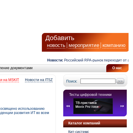
Добавить
новость
мероприятие
компанию
Новости:
Российский RPA-рынок переходит от автома
ление документами
О нас
и на MSKIT
Новости на ITSZ
Поиск:
Тесты цифровой техники
 посвящено использованию
нденции развития ИТ во всем
Каталог компаний
Кит-системс