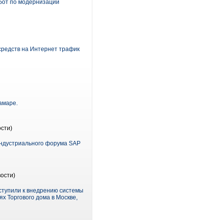
абот по модернизации
средств на Интернет трафик
амаре.
сти)
 Индустриального форума SAP
ости)
ступили к внедрению системы
х Торгового дома в Москве,