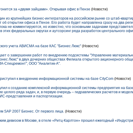
онится за «двумя зайцами». Открывая офис в Пензе
(Новости)
ин из крупнейших бизнес-интеграторов на российском рынке со штаб-кварти
вит об открытии офиса в Пензе. Его работа будет направлена сразу на два рег
пока не комментируются, но известно, что основными задачами представите
в этих федеральных округах и аутсорсинг ряда разработок центрального оф
кого учета АВИСМА на базе КАС "Бизнес Люкс"
(Новости)
ает о завершении работ по внедрению подсистемы "Управление материальн
нес Люкс" в двух дочерних обществах Филиала открытого акционерного об
-Спецремонт", ООО "Аналитик-А".
риступил к внедрению информационной системы на базе CityCom
(Новости)
пил к созданию комплексной информационной системы предприятия на баз
 целого ряда задач, и, в первую очередь – гидравлических расчетов и моде
ГИС-представления и паспортизации.
 SAP 2007 Бизнес. От первого лица.
(Новости)
аким девизом в Москве, в отеле «Ритц-Карлтон» прошел ежегодный «Индустр