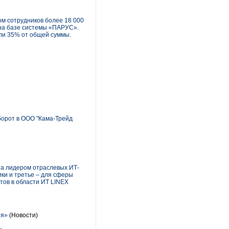
м сотрудников более 18 000
 на базе системы «ПАРУС».
или 35% от общей суммы.
орот в ООО "Кама-Трейд
на лидером отраслевых ИТ-
ики и третье – для сферы
тов в области ИТ LINEX
ия»
(Новости)