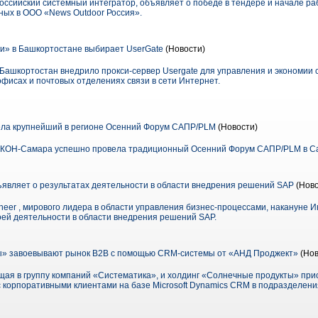
оссийский системный интегратор, объявляет о победе в тендере и начале р
ных в ООО «News Outdoor Россия».
и» в Башкортостане выбирает UserGate
(Новости)
Башкортостан внедрило прокси-сервер Usergate для управления и экономии 
офисах и почтовых отделениях связи в сети Интернет.
а крупнейший в регионе Осенний Форум САПР/PLM
(Новости)
АСКОН-Самара успешно провела традиционный Осенний Форум САПР/PLM в С
ъявляет о результатах деятельности в области внедрения решений SAP
(Ново
heer , мирового лидера в области управления бизнес-процессами, накануне
оей деятельности в области внедрения решений SAP.
» завоевывают рынок B2B с помощью CRM-системы от «АНД Проджект»
(Нов
ая в группу компаний «Систематика», и холдинг «Солнечные продукты» при
корпоративными клиентами на базе Microsoft Dynamics CRM в подразделения