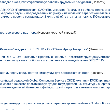
заводы" знает, как эффективно управлять трудовыми ресурсами
(Новости)
ЧАЗ», ОАО «Промтрактор», ОАО «Промтрактор-Промлит») с общим количество
 кадровых служб и подразделений по учету и начислению заработной платы
оимость проекта составила 14,3 млн. рублей, затраты на покупку ПО состав
аратове второго партнера
(Новости короткой строкой)
 Решения" внедряет DIRECTUM в ООО "Кама-Трейд Татарстан"
(Новости)
ии DIRECTUM - компания Проекты и Решения - автоматизирует документооб
лектронного документооборота и управления взаимодействием DIRECTUM.
на лидером среди поставщиков услуг для банковского сектора.
(Новости)
оссийской редакцией Global Computing Services (GCS) компания КРОК призна
е место в качестве поставщика услуг для государственных структур и энергет
 – это еженедельный бизнес-профайл, который издает лига независимых экспер
модернизируют корпоративную сеть передачи данных в «News Outdoor Росс