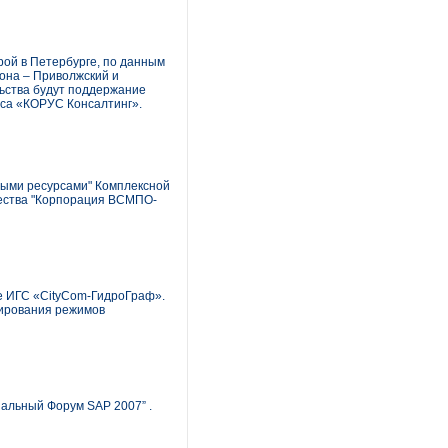
рой в Петербурге, по данным
иона – Приволжский и
льства будут поддержание
иса «КОРУС Консалтинг».
ыми ресурсами" Комплексной
щества "Корпорация ВСМПО-
е ИГС «CityCom-ГидроГраф».
лирования режимов
иальный Форум SAP 2007” .