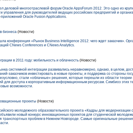
ел деловой многоотраслевой форум Oracle AppsForum 2012. Это одно из кру
и управления для руководителей ведущих российских предприятий и органи
приложений Oracle Fusion Applications.
ов бизнеса
(Новости)
шла конференция «Рынок Business Intelligence 2012: чего ждет заказчик». О
аций CNews Conferences и CNews Analytics.
рации в 2011 году: мобильность и облачность
(Новости)
ынка системной интеграции развивались неравномерно, однако, в целом, дос
аний-заказчиков инвестировать в новые проекты, и поддержка со стороны го
езусловно, стали «облачные» решения, которые перешли из области теории в
 для доступа к корпоративным информационным ресурсам. Симбиоз этих те
новые возможности.
новационные проекты
(Новости)
ийского молодежного образовательного проекта «Кадры для модернизации 
объявили новый конкурс инновационных проектов для студенческой молодежи
 транспортных проблем в Нижнем Новгороде. Самые оригинальные решения
асти.