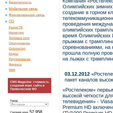
Компания «Ростелеко
Безопасность
Олимпийских зимних 
Мобильная связь
создание в горном к
Фиксированная связь
телекоммуникационн
ПО
проведения междуна
Рынок ПК
олимпийских трампли
Маркетинг
время Олимпийских И
Торговые сети
прыжкам с трамплин
Оборудование
соревнованиями, на 
Outsourcing
прошла полную прове
Кадры
на лыжах с трамплин
Регулирование
Финансы
Web
03.12.2012
«Ростеле
пакет каналов высок
CMS Magazine: стоимость
создания корп. сайта в
«Ростелеком» первым
Приволжском ФО
высокой четкости дл
телевидения» - Viasa
Город:
Premium HD включен
57 958
Средняя цена: