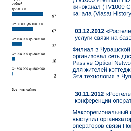
(TV1000 Premium HD 
рублей
киноканал (TV1000 C
До 50 000
канала (Viasat Histor
97
От 50 000 до 100 000
03.12.2012
«Ростеле
67
услуги связи на ба
От 100 000 до 200 000
32
Филиал в Чувашской
От 200 000 до 300 000
организовал сеть дос
10
Passive Optical Netw
для жителей коттедж
От 300 000 до 500 000
Эта технология в Чу
3
Все типы сайтов
30.11.2012
«Ростеле
конференции опера
Макрорегиональный 
выступил организат
операторов связи П