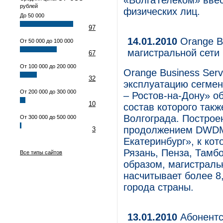
«ВолгаТелеком» вве
рублей
физических лиц.
До 50 000
97
14.01.2010
Orange Bu
От 50 000 до 100 000
магистральной сети
67
От 100 000 до 200 000
Orange Business Ser
32
эксплуатацию сегмен
От 200 000 до 300 000
– Ростов-на-Дону» об
10
состав которого такж
Волгограда. Построе
От 300 000 до 500 000
продолжением DWDM
3
Екатеринбург», к кот
Рязань, Пенза, Тамб
Все типы сайтов
образом, магистраль
насчитывает более 8
города страны.
13.01.2010
Абонентс