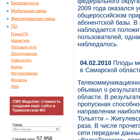
федерального округа
Безопасность
2009 года оказался 
Мобильная связь
общероссийском прир
Фиксированная связь
абонентской базы. В
ПО
наблюдается положи
Рынок ПК
пользователей, одна
Маркетинг
наблюдалось.
Торговые сети
Оборудование
Outsourcing
04.02.2010
Плоды мо
Кадры
в Самарской област
Регулирование
Финансы
Телекоммуникационн
Web
объявил о результат
области. В результа
CMS Magazine: стоимость
пропускная способно
создания корп. сайта в
направлении наиболе
Приволжском ФО
Тольятти – Жигулевс
раза. В числе проче
Город:
сети передачи данн
57 958
Средняя цена: