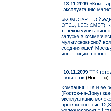
13.11.2009
«Комстар
эксплуатацию магис
«КОМСТАР – Объеди
ОТС», LSE: CMST), 
телекоммуникационны
запуске в коммерчес
мультисервисной вол
соединяющей Москву
инвестиций в проект 
10.11.2009
ТТК гото
объектов
(Новости)
Компания ТТК и ее р
(Ростов-на-Дону) за
эксплуатацию волоко
протяженностью 12,3
железнодорожной ст