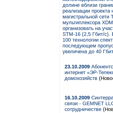
долине вблизи грани
реализации проекта н
магистральной сети 
мультиплексора XDM-
организовать на уча
STM-16 (2,5 Гбит/с)
100 технологии спек
последующем пропус
увеличена до 40 Гбит
23.10.2009
Абонентс
интернет «ЭР-Телек
домохозяйств
(Новос
16.10.2009
Синтерра
связи - GEMNET LLC
сотрудничестве
(Нов