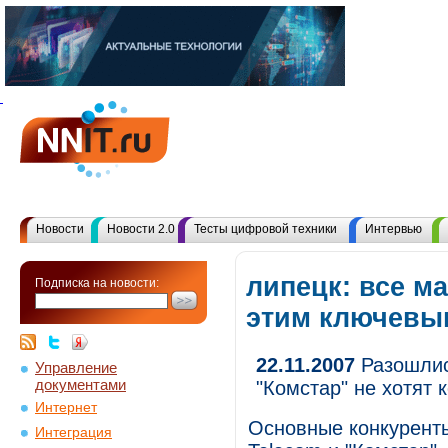
Новости
Новости 2.0
Тесты цифровой техники
Интервью
липецк: все м
Подписка на новости:
этим ключевы
22.11.2007
Разошлись
Управление
документами
"Комстар" не хотят 
Интернет
Основные конкуренты
Интеграция