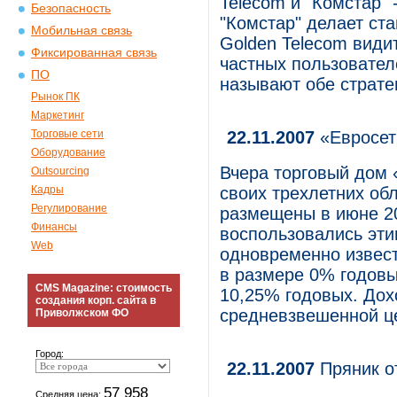
Telecom и "Комстар" 
Безопасность
"Комстар" делает ст
Мобильная связь
Golden Telecom види
Фиксированная связь
частных пользовател
ПО
называют обе страте
Рынок ПК
Маркетинг
Торговые сети
22.11.2007
«Евросет
Оборудование
Вчера торговый дом 
Outsourcing
Кадры
своих трехлетних обл
Регулирование
размещены в июне 20
Финансы
воспользовались эт
Web
одновременно извести
в размере 0% годовы
CMS Magazine: стоимость
10,25% годовых. Дох
создания корп. сайта в
средневзвешенной це
Приволжском ФО
Город:
22.11.2007
Пряник от
57 958
Средняя цена: