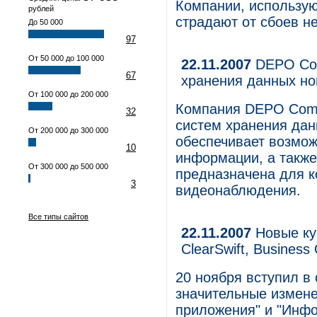
Компании, использую
рублей
страдают от сбоев н
До 50 000
97
От 50 000 до 100 000
22.11.2007
DEPO Com
67
хранения данных но
От 100 000 до 200 000
Компания DEPO Comp
32
систем хранения дан
От 200 000 до 300 000
обеспечивает возмо
10
информации, а также
От 300 000 до 500 000
предназначена для 
3
видеонаблюдения.
Все типы сайтов
22.11.2007
Новые кур
ClearSwift, Business
20 ноября вступил в
значительные измене
приложения" и "Инфо