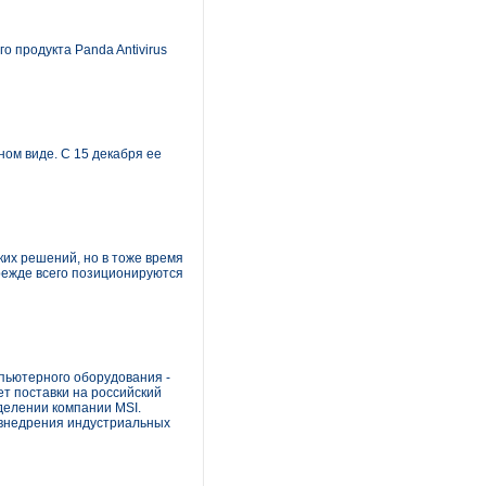
о продукта Panda Antivirus
ом виде. С 15 декабря ее
ких решений, но в тоже время
прежде всего позиционируются
пьютерного оборудования -
ает поставки на российский
зделении компании MSI.
 внедрения индустриальных