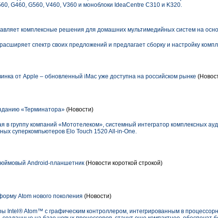
Y560, G460, G560, V460, V360 и моноблоки IdeaCentre C310 и K320.
авляет комплексные решения для домашних мультимедийных систем на осн
 расширяет спектр своих предложений и предлагает сборку и настройку комп
нка от Apple – обновленный iMаc уже доступна на российском рынке
(Новост
созданию «Терминатора»
(Новости)
я в группу компаний «Мототелеком», системный интегратор комплексных ауд
ых суперкомпьютеров Elo Touch 1520 All-in-One.
дюймовый Android-планшетник
(Новости короткой строкой)
тформу Atom нового поколения
(Новости)
ры Intel® Atom™ с графическим контроллером, интегрированным в процессорн