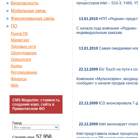
Безопасность
процессоров Intel – S10-3, Y460, 
Мобильная связь
Фиксированная связь
13.01.2010
НПП «Родник» предст
ПО
С начала года компания «Родник»
индивидуальным заказам.
Рынок ПК
Маркетинг
Торговые сети
13.01.2010
Самая ожидаемая нови
Оборудование
Outsourcing
Кадры
22.12.2009
Elo Touch на пути к 
Регулирование
Финансы
Компания «Мультискрин», входяща
сообщает о начале продаж сенсорн
Web
CMS Magazine: стоимость
22.12.2009
ICD анонсировала 7-
создания корп. сайта в
Приволжском ФО
Город:
22.12.2009
Intel анонсирует пла
Intel представила новые процессо
57 958
Средняя цена: