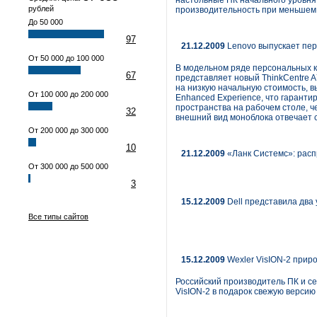
настольные ПК начального уровня,
рублей
производительность при меньшем
До 50 000
97
21.12.2009
Lenovo выпускает пер
От 50 000 до 100 000
В модельном ряде персональных к
67
представляет новый ThinkCentre A
на низкую начальную стоимость, 
От 100 000 до 200 000
Enhanced Experience, что гарант
пространства на рабочем столе, ч
32
внешний вид моноблока отвечает 
От 200 000 до 300 000
10
21.12.2009
«Ланк Системс»: расп
От 300 000 до 500 000
3
15.12.2009
Dell представила два
Все типы сайтов
15.12.2009
Wexler VisION-2 приро
Российский производитель ПК и с
VisION-2 в подарок свежую версию