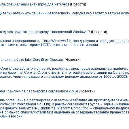
тила специальный антивирус для нетбуков
(Новости)
дитель «облачных» решений безопасности, сегодня объявляет о запуске новог
водство компьютеров с предустановленной Windows 7
(Новости)
льная операционная система Windows 7 стала доступна и в предустановленн
 готовыми компьютерами НЭТА во всех магазинах компании.
нции на базе Intel Core i5 от Форсайт
(Новости)
l Core i7 уже достаточно прочно вошли на рынок профессиональных графичес
на базе Intel Core i5. Стоит отметить, что графические станции на Core i5 
реднего уровня, лежащего в начальном ценовом диапазоне от 1000 до 2000$.
ма» заключила партнерское соглашение с MSI
(Новости)
ла соглашение о партнерстве с известным тайваньским производителем ком
icro-Star International Co., Ltd). В рамках соглашения Группа «Норма» начин
азрабатываемых в IPС (Industrial Platform Computing) – специальном подра
 «Норма» со специалистами MSI нацелено на совершенствование процессов
ами в России.