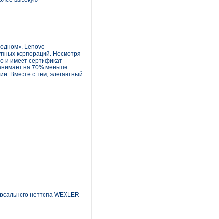
более высокую
-одном». Lenovo
рупных корпораций. Несмотря
uo и имеет сертификат
занимает на 70% меньше
ии. Вместе с тем, элегантный
версального неттопа WEXLER