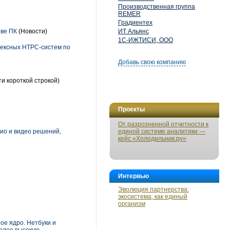
Производственная группа
REMER
Градиентех
ове ПК
(Новости)
ИТ Альянс
1С-ИЖТИСИ, ООО
лексных HTPC-систем по
Добавь свою компанию
и короткой строкой)
Проекты
От разрозненной отчетности к
ио и видео решений,
единой системе аналитики —
кейс «Холодильник.ру»
Интервью
Эволюция партнерства:
экосистема, как единый
организм
ое ядро. Нетбуки и