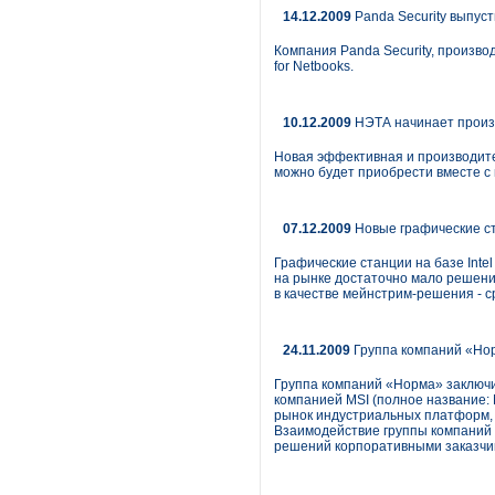
14.12.2009
Panda Security выпус
Компания Panda Security, произво
for Netbooks.
10.12.2009
НЭТА начинает произ
Новая эффективная и производите
можно будет приобрести вместе с
07.12.2009
Новые графические ста
Графические станции на базе Inte
на рынке достаточно мало решений 
в качестве мейнстрим-решения - с
24.11.2009
Группа компаний «Нор
Группа компаний «Норма» заключи
компанией MSI (полное название: M
рынок индустриальных платформ, р
Взаимодействие группы компаний
решений корпоративными заказчик