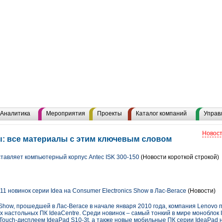
Аналитика
Мероприятия
Проекты
Каталог компаний
Управ
Новост
: все материалы с этим ключевым словом
тавляет компьютерный корпус Antec ISK 300-150
(Новости короткой строкой)
1 новинок серии Idea на Consumer Electronics Show в Лас-Вегасе
(Новости)
 Show, прошедшей в Лас-Вегасе в начале января 2010 года, компания Lenovo
х настольных ПК IdeaCentre. Среди новинок – самый тонкий в мире моноблок 
Touch-дисплеем IdeaPad S10-3t, а также новые мобильные ПК серии IdeaPad 