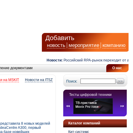
Добавить
новость
мероприятие
компанию
Новости:
Российский RPA-рынок переходит от автомат
ление документами
О нас
и на MSKIT
Новости на ITSZ
Поиск:
Тесты цифровой техники
Каталог компаний
 представила 8 новых моделей
IdeaCentre A300, первый
на базе новейших
Кит-системс