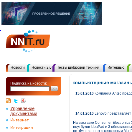
Новости
Новости 2.0
Тесты цифровой техники
Интервью
компьютерные магазины
Подписка на новости:
15.01.2010
Компания Antec предс
Управление
документами
14.01.2010
Lenovo представляет 1
Интернет
На выставке Consumer Electronics
ноутбуков IdeaPad и 3 обновленны
Интеграция
нетбук-планшет с сенсорным Multi