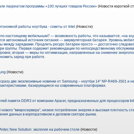
ли лауреатом программы «100 лучших товаров России»
(Новости короткой ст
тономной работы ноутбука - советы от Intel
(Новости)
по-настоящему мобильным? — возможность работы, что называется, «на ход
тся автономный источник питания — аккумуляторная батарея. Уровень моби
ы между зарядками. Продлить ресурс батареи просто — достаточно следова
три группы. Первая содержит рекомендации по непосредственному обслужи
 уровне; вторая — меры по оптимизации, направленные на снижение энергоп
номить заряд при работе.
ung
(Новости)
разу две эксклюзивные новинки от Samsung – ноутбук 14” NP-R469-JS01 и не
рактеристиками, базирующиеся на современных платформах.
ей памяти DDR3 от компании Apacer, предназначенных для процессоров Intel
l нового "микросервера", низкое потребление энергии и высокая плотность 
ения данных в корпоративном и деловом секторе рынка.
ntec New Solution: экология на рабочем столе
(Новости)