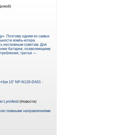
рокой)
у». Поэтому одним из самых
льности компь-ютера
ть несложным советам. Для
ванию батареи, позволяющему
отребления; третья —
тбук 10” NP-N128-DA01 -
 Lynnfield
(Новости)
стали главными направлениями