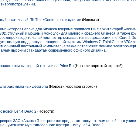
 созданные на базе новых процессоров, станут еще компактнее, обеспечат 
 энергопотреблении.
вый настольный ПК ThinkCentre «все в одном»
(Новости)
омпьютеров Lenovo для бизнеса впервые появился ПК с архитектурой «все-в
70z, стильный и мощный моноблок для малого и среднего бизнеса, а также к
высокопроизводительный компьютер оснащается процессорами Intel Core 2 D
ирует полную поддержку операционной системы Windows 7. ThinkCentre A70z 
ем обычный настольный компьютер, а также потребляет меньше электроэнерг
самым высоким стандартам современного офисного дизайна.
родажа компьютерной техники на Price.Ru
(Новости короткой строкой)
 ультракомпактных десктопа
(Новости короткой строкой)
с новой Left 4 Dead 2
(Новости)
ерверов ЗАО «Авирса Электроникс» предлагает покупателям новейшего уни
 нашумевшего мультиплеерного шутера – игру Left 4 Dead 2.