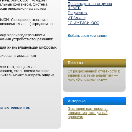
ия NVIDIA® CUDA™ ускоряет
Производственная группа
альным контентом. Система
REMER
ерсии операционных систем
Градиентех
ИТ Альянс
isION. Усовершенствованию
1С-ИЖТИСИ, ООО
 незначительно – (в среднем на
вку в производительности.
Добавь свою компанию
ючения устройств отображения:
ощая жизнь владельцам цифровых
егрирован в домашнюю
Проекты
ее того, специально
наконец, столь впечатляющие
От разрозненной отчетности к
ебитель может выбирать одну из
единой системе аналитики —
кейс «Холодильник.ру»
Интервью
омпьютерные игры
Эволюция партнерства:
экосистема, как единый
организм