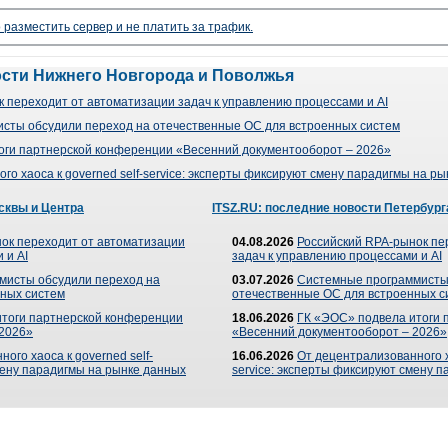
 разместить сервер и не платить за трафик.
ости Нижнего Новгорода и Поволжья
 переходит от автоматизации задач к управлению процессами и AI
сты обсудили переход на отечественные ОС для встроенных систем
оги партнерской конференции «Весенний документооборот – 2026»
го хаоса к governed self-service: эксперты фиксируют смену парадигмы на р
сквы и Центра
ITSZ.RU: последние новости Петербург
ок переходит от автоматизации
04.08.2026
Российский RPA-рынок пе
 и AI
задач к управлению процессами и AI
мисты обсудили переход на
03.07.2026
Системные программисты
ных систем
отечественные ОС для встроенных с
итоги партнерской конференции
18.06.2026
ГК «ЭОС» подвела итоги 
 2026»
«Весенний документооборот – 2026»
ого хаоса к governed self-
16.06.2026
От децентрализованного ха
мену парадигмы на рынке данных
service: эксперты фиксируют смену 