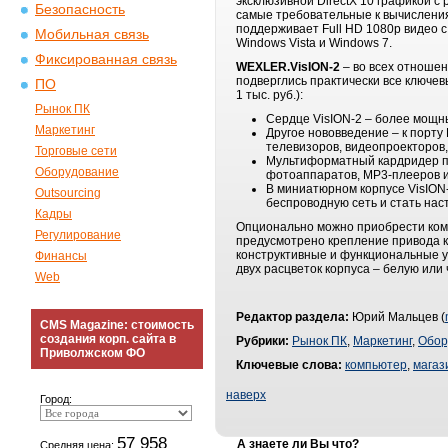
эксклюзивной DirectX 10 графикой
Безопасность
самые требовательные к вычислени
поддерживает Full HD 1080p видео 
Мобильная связь
Windows Vista и Windows 7.
Фиксированная связь
W
EXLER
.VisION-2
– во всех отноше
подверглись практически все ключев
ПО
1 тыс. руб.):
Рынок ПК
Сердце VisION-2 – более мощн
Маркетинг
Другое нововведение – к порт
телевизоров, видеопроекторов,
Торговые сети
Мультиформатный кардридер п
Оборудование
фотоаппаратов, MP3-плееров и
В миниатюрном корпусе VisION-
Outsourcing
беспроводную сеть и стать на
Кадры
Опционально можно приобрести комп
Регулирование
предусмотрено крепление привода к 
конструктивные и функциональные у
Финансы
двух расцветок корпуса – белую или
Web
Редактор раздела:
Юрий Мальцев (
CMS Magazine: стоимость
создания корп. сайта в
Рубрики:
Рынок ПК
,
Маркетинг
,
Обор
Приволжском ФО
Ключевые слова:
компьютер
,
магаз
наверх
Город:
57 958
А знаете ли Вы что?
Средняя цена: