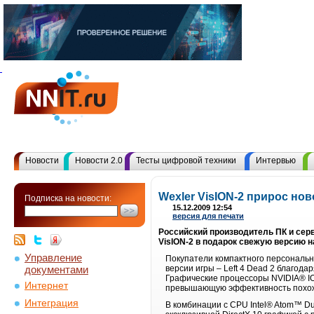
Новости
Новости 2.0
Тесты цифровой техники
Интервью
Wexler VisION-2 прирос ново
Подписка на новости:
15.12.2009 12:54
версия для печати
Российский производитель ПК и сер
VisION-2 в подарок свежую версию н
Управление
Покупатели компактного персональ
документами
версии игры – Left 4 Dead 2 благод
Графические процессоры NVIDIA® IO
Интернет
превышающую эффективность похож
Интеграция
В комбинации с CPU Intel® Atom™ D