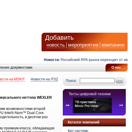
Добавить
новость
мероприятие
компанию
Новости:
Российский RPA-рынок переходит от автома
ление документами
О нас
ости на MSKIT
Новости на ITSZ
Поиск:
Тесты цифровой техники
иверсального неттопа WEXLER
ыми возможностями второй
U Intel® Atom™ Dual Core.
дительность, в десятки раз
Каталог компаний
ему премиум класса, обладающую
Кит-системс