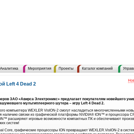
Аналитика
Мероприятия
Проекты
Каталог компаний
Управ
Нов
й Left 4 Dead 2
веров ЗАО «Авирса Электроникс» предлагает покупателям новейшего ун
ашумевшего мультиплеерного шутера – игру Left 4 Dead 2.
ного компьютера WEXLER VisION-2 смогут насладиться многочисленными нов
аря наличию связки из графической платформы NVIDIA® ION™ и процессора CP
N™ расширяют игровые возможности компактных ПК и обеспечивают произво
их систем!
ual Core, графические процессоры ION превращают WEXLER.VisION-2 в сист