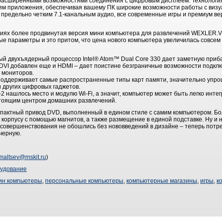
 с расширенными возможностями соединения с цифровым дисплеем. Технолог
ям приложения, обеспечивая вашему ПК широкие возможности работы с визу
с предельно четким 7.1-канальным аудио, все современные игры и премиум в
ниях более продвинутая версия мини компьютера для развлечений WEXLER.V
ые параметры и это притом, что цена нового компьютера увеличилась совсем
ый двухъядерный процессор Intel® Atom™ Dual Core 330 дает заметную приба
у DVI добавлен еще и HDMI – дает поистине безграничные возможности подкл
 мониторов.
оддерживает самые распространенные типы карт памяти, значительно упр
 других цифровых гаджетов.
2 нашлось место и модулю Wi-Fi, а значит, компьютер может быть легко инт
стоящим центром домашних развлечений.
актный привод DVD, выполненный в едином стиле с самим компьютером. Бол
корпусу с помощью магнитов, а также размещение в единой подставке. Ну и 
совершенствования не обошлись без нововведений в дизайне – теперь потр
 черную.
maltsev@mskit.ru
)
удование
ин компьютеры
,
персональные компьютеры
,
компьютерные магазины
,
игры
,
к