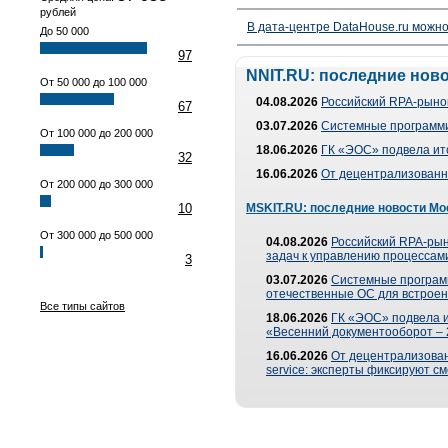
рублей
В дата-центре DataHouse.ru можно
До 50 000
97
NNIT.RU: последние нов
От 50 000 до 100 000
04.08.2026
Российский RPA-рынок
67
03.07.2026
Системные программи
От 100 000 до 200 000
18.06.2026
ГК «ЭОС» подвела ит
32
16.06.2026
От децентрализованно
От 200 000 до 300 000
10
MSKIT.RU: последние новости Мо
От 300 000 до 500 000
04.08.2026
Российский RPA-рын
задач к управлению процессами
3
03.07.2026
Системные програм
отечественные ОС для встроен
Все типы сайтов
18.06.2026
ГК «ЭОС» подвела 
«Весенний документооборот –
16.06.2026
От децентрализованн
service: эксперты фиксируют с