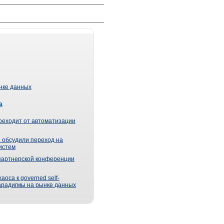
ынке данных
а
реходит от автоматизации
 обсудили переход на
истем
партнерской конференции
оса к governed self-
парадигмы на рынке данных