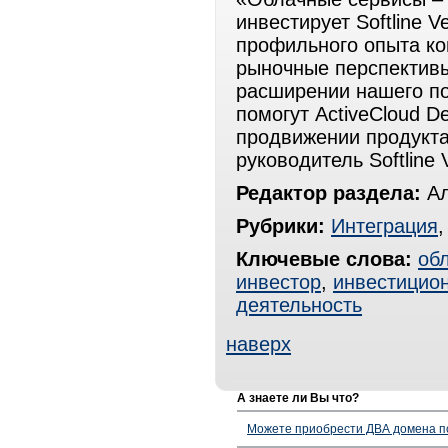
инвестирует Softline V
профильного опыта ко
рыночные перспективы
расширении нашего по
помогут ActiveCloud D
продвижении продукта
руководитель Softline 
Редактор раздела:
Ал
Рубрики:
Интеграция
Ключевые слова:
об
инвестор
,
инвестицио
деятельность
наверх
А знаете ли Вы что?
Можете приобрести ДВА домена п