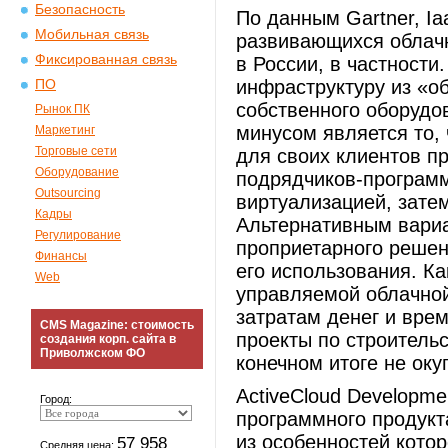
Безопасность
По данным Gartner, I
Мобильная связь
развивающихся облачн
Фиксированная связь
в России, в частности
инфраструктуру из «о
ПО
собственного оборудо
Рынок ПК
минусом является то,
Маркетинг
Торговые сети
для своих клиентов п
Оборудование
подрядчиков-программ
Outsourcing
виртуализацией, затем
Кадры
Альтернативным вариа
Регулирование
проприетарного решен
Финансы
его использования. Ка
Web
управляемой облачной
затратам денег и врем
CMS Magazine: стоимость
проекты по строитель
создания корп. сайта в
Приволжском ФО
конечном итоге не оку
ActiveCloud Developme
Город:
программного продукт
из особенностей котор
57 958
Средняя цена: