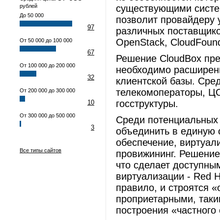
рублей
существующими систем
До 50 000
позволит провайдеру 
97
различных поставщиков
OpenStack, CloudFound
От 50 000 до 100 000
67
Решение CloudBox пре
От 100 000 до 200 000
необходимо расширени
32
клиентской базы. Сред
телекомоператоры, ЦО
От 200 000 до 300 000
госструктуры.
10
От 300 000 до 500 000
Среди потенциальных 
3
объединить
в единую
обеспечение, виртуал
Все типы сайтов
провижининг. Решение 
что сделает доступны
виртуализации - Red H
правило, и строятся «
проприетарными, таки
построения «частного 