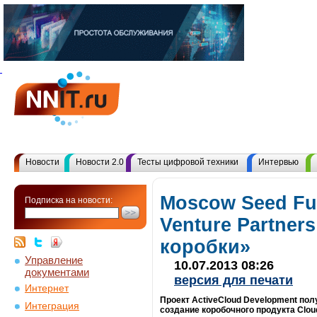
Новости
Новости 2.0
Тесты цифровой техники
Интервью
Moscow Seed Fun
Подписка на новости:
Venture Partner
коробки»
Управление
10.07.2013 08:26
документами
версия для печати
Интернет
Проект ActiveCloud Development полу
Интеграция
создание коробочного продукта Clo