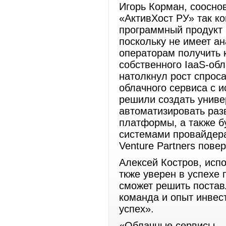
Игорь Корман, соосно
«АктивХост РУ» так к
программный продукт 
поскольку не имеет ан
операторам получить 
собственного IaaS-обл
натолкнул рост спрос
облачного сервиса с и
решили создать униве
автоматизировать раз
платформы, а также б
системами провайдера.
Venture Partners пове
Алексей Костров, исп
ткже уверен в успехе 
сможет решить постав
команда и опыт инвес
успех».
«Облачные сервисы – 