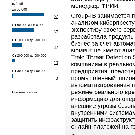
рублей
менеджер ФРИИ.
До 50 000
Group-IB занимается 
97
анализом киберпресту
От 50 000 до 100 000
экспертизу своего сер
67
разработала продукты
От 100 000 до 200 000
бизнес за счет автом
32
момент не имеют анал
От 200 000 до 300 000
Trek: Threat Detection
10
компаниям в реальном
предприятия, предотв
От 300 000 до 500 000
промышленный шпионаж;
3
автоматизированная 
режиме реального вр
Все типы сайтов
информацию для опера
внешние угрозы безоп
внутренними системам
защитить инфраструктур
онлайн-платежей на г