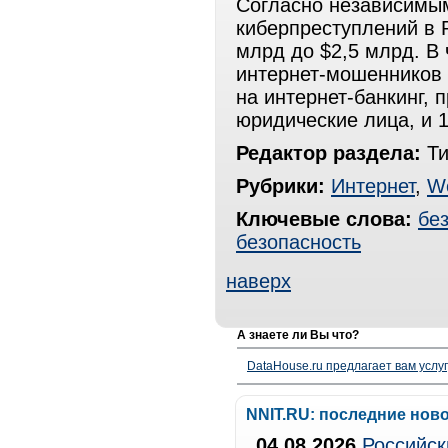
Согласно независимым
киберпреступлений в Р
млрд до $2,5 млрд. В 
интернет-мошенников 
на интернет-банкинг,
юридические лица, и 1
Редактор раздела:
Ти
Рубрики:
Интернет
,
W
Ключевые слова:
бе
безопасность
наверх
А знаете ли Вы что?
DataHouse.ru предлагает вам услу
NNIT.RU: последние нов
04.08.2026
Российск