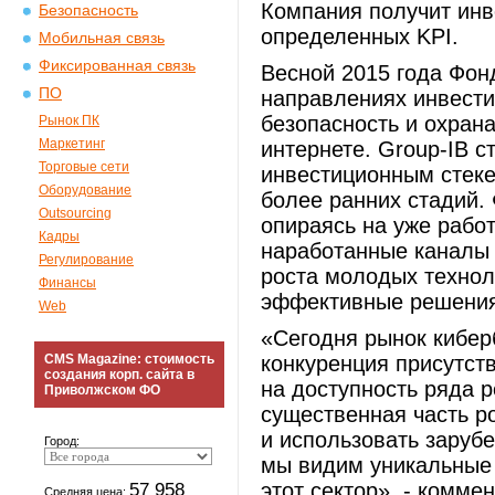
Компания получит инв
Безопасность
определенных KPI.
Мобильная связь
Фиксированная связь
Весной 2015 года Фон
ПО
направлениях инвести
безопасность и охран
Рынок ПК
Маркетинг
интернете. Group-IB с
Торговые сети
инвестиционным стеке
Оборудование
более ранних стадий.
Outsourcing
опираясь на уже рабо
Кадры
наработанные каналы 
Регулирование
роста молодых технол
Финансы
эффективные решения 
Web
«Сегодня рынок кибер
CMS Magazine: стоимость
конкуренция присутст
создания корп. сайта в
на доступность ряда 
Приволжском ФО
существенная часть р
и использовать заруб
Город:
мы видим уникальные
57 958
этот сектор», - комме
Средняя цена: