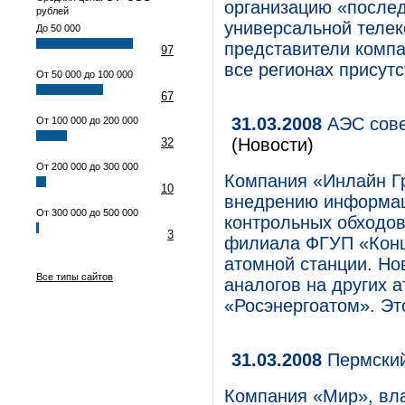
организацию «послед
рублей
универсальной телек
До 50 000
представители компа
97
все регионах присутс
От 50 000 до 100 000
67
31.03.2008
АЭС сове
От 100 000 до 200 000
(Новости)
32
От 200 000 до 300 000
Компания «Инлайн Гр
10
внедрению информац
От 300 000 до 500 000
контрольных обходов
3
филиала ФГУП «Конц
атомной станции. Но
Все типы сайтов
аналогов на других 
«Росэнергоатом». Эт
31.03.2008
Пермски
Компания «Мир», вл