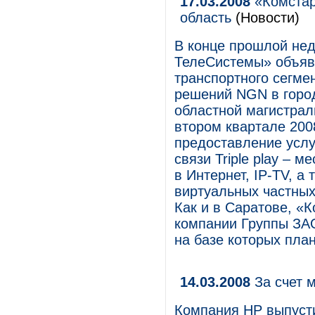
17.03.2008
«Комстар
область
(Новости)
В конце прошлой не
ТелеСистемы» объяв
транспортного сегме
решений NGN в город
областной магистрал
втором квартале 200
предоставление услу
связи Triple play – 
в Интернет, IP-TV, а
виртуальных частных 
Как и в Саратове, «
компании Группы ЗА
на базе которых пла
14.03.2008
За счет 
Компания HP выпусти