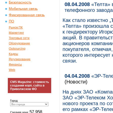
Безопасность
08.04.2008
«Телта» 
Мобильная связь
телефонного завода
Фиксированная связь
Как стало известно 
ПО
«Телта» произошла с
Рынок ПК
к гендиректору Игор
Маркетинг
акций. В правительс
Торговые сети
акционеров компании
Оборудование
покупателя, отмечая,
Outsourcing
Кадры
которого интересует
Регулирование
связи.
Финансы
Web
04.04.2008
«ЭР-Теле
(Новости)
CMS Magazine: стоимость
создания корп. сайта в
Приволжском ФО
На днях ЗАО «Компа
ЗАО «ЭР-Телеком Хол
Город:
нового проекта по с
его рамках «ЭР-Теле
57 958
Средняя цена: