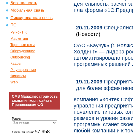
Безопасность
деятельность, расчет з
платформы «1С:Предпри
Мобильная связь
Фиксированная связь
ПО
20.11.2009
Специалист
Рынок ПК
(Новости)
Маркетинг
ОАО «Каучук» (г. Волж
Торговые сети
Холдинг» — лидера ро
Оборудование
автоматизировало прое
Outsourcing
программных решений
Кадры
Регулирование
Финансы
19.11.2009
Предприяти
Web
для более эффективно
CMS Magazine: стоимость
Компания «Контек-Соф
создания корп. сайта в
Приволжском ФО
управления предприяти
появление типовых кон
размера и уровня разви
Город:
программы станет свое
любой компании и к то
57 958
Средняя цена: