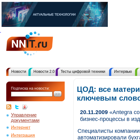
Новости
Новости 2.0
Тесты цифровой техники
Интервью
ЦОД: все матери
Подписка на новости:
ключевым слов
20.11.2009
«Antegra co
Управление
бизнес-процессы в из
документами
Интернет
Специалисты компании «
Интеграция
автоматизировали бухг