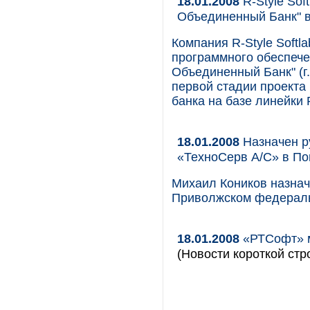
18.01.2008
R-Style Sof
Объединенный Банк" в
Компания R-Style Softl
программного обеспеч
Объединенный Банк" (г
первой стадии проекта
банка на базе линейки R
18.01.2008
Назначен р
«ТехноСерв А/С» в П
Михаил Коников назна
Приволжском федераль
18.01.2008
«РТСофт» 
(Новости короткой стр