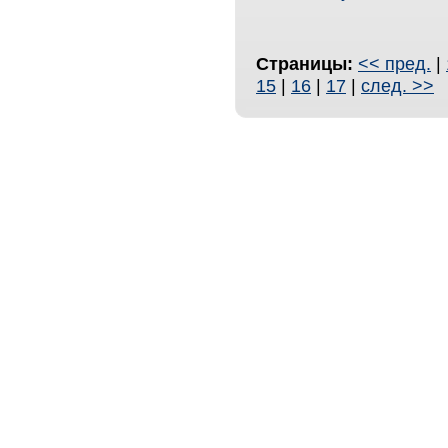
Страницы:
<< пред.
|
15
|
16
|
17
|
след. >>