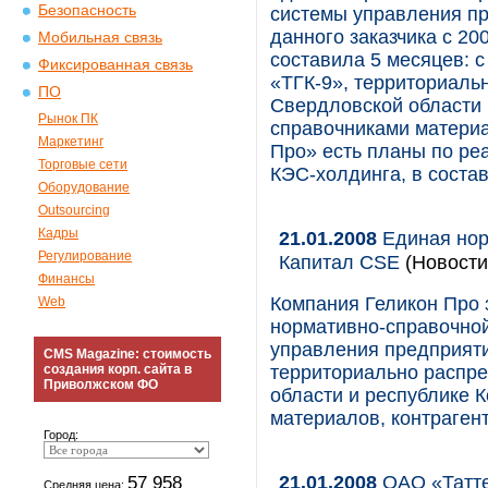
Безопасность
системы управления п
данного заказчика с 20
Мобильная связь
составила 5 месяцев: с
Фиксированная связь
«ТГК-9», территориаль
ПО
Свердловской области 
Рынок ПК
справочниками материа
Маркетинг
Про» есть планы по ре
Торговые сети
КЭС-холдинга, в состав
Оборудование
Outsourcing
Кадры
21.01.2008
Единая нор
Регулирование
Капитал CSE
(Новости
Финансы
Компания Геликон Про 
Web
нормативно-справочной
управления предприяти
CMS Magazine: стоимость
создания корп. сайта в
территориально распр
Приволжском ФО
области и республике 
материалов, контрагент
Город:
21.01.2008
ОАО «Татте
57 958
Средняя цена: