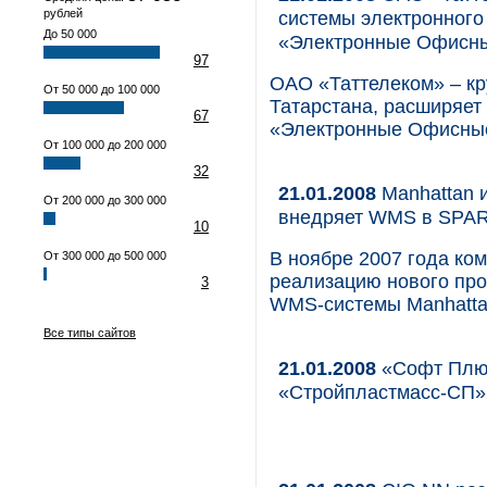
рублей
системы электронног
До 50 000
«Электронные Офисн
97
ОАО «Таттелеком» – кр
От 50 000 до 100 000
Татарстана, расширяет
67
«Электронные Офисные
От 100 000 до 200 000
32
21.01.2008
Manhattan 
От 200 000 до 300 000
внедряет WMS в SPA
10
В ноябре 2007 года ко
От 300 000 до 500 000
реализацию нового про
3
WMS-системы Manhattan 
Все типы сайтов
21.01.2008
«Софт Плюс
«Стройпластмасс-СП»