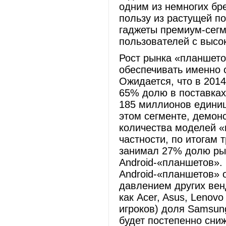
одним из немногих бр
пользу из растущей п
гаджеты премиум-сегм
пользователей с выс
Рост рынка «планшето
обеспечивать именно 
Ожидается, что в 2014
65% долю в поставках
185 миллионов единиц
этом сегменте, демонс
количества моделей «
частности, по итогам 
занимал 27% долю рын
Android-«планшетов».
Android-«планшетов» 
давлением других вен
как Acer, Asus, Lenov
игроков) доля Samsun
будет постепенно с