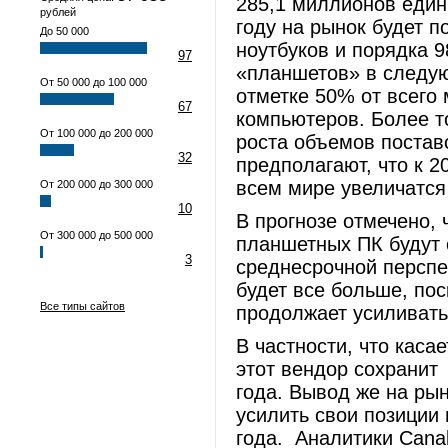
285,1 миллионов едини
рублей
году на рынок будет 
До 50 000
ноутбуков и порядка 
97
«планшетов» в следую
От 50 000 до 100 000
отметке 50% от всего
67
компьютеров. Более т
От 100 000 до 200 000
роста объемов постав
32
предполагают, что к 
всем мире увеличатс
От 200 000 до 300 000
10
В прогнозе отмечено, 
От 300 000 до 500 000
планшетных ПК будут 
3
среднесрочной перспе
будет все больше, по
Все типы сайтов
продолжает усиливать
В частности, что касае
этот вендор сохранит
года. Вывод же на рыно
усилить свои позиции 
года. Аналитики Canal