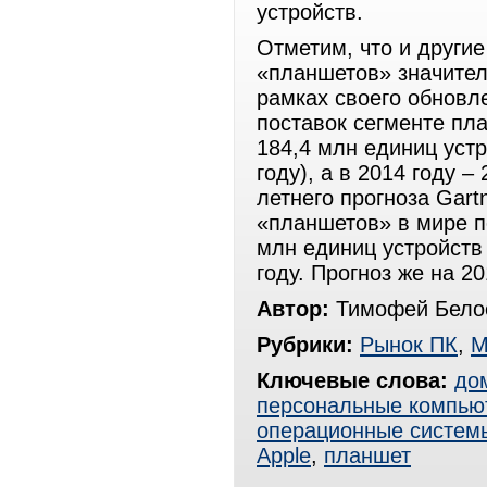
устройств.
Отметим, что и други
«планшетов» значител
рамках своего обновл
поставок сегменте пл
184,4 млн единиц уст
году), а в 2014 году –
летнего прогноза Gart
«планшетов» в мире по
млн единиц устройств
году. Прогноз же на 2
Автор:
Тимофей Белос
Рубрики:
Рынок ПК
,
М
Ключевые слова:
до
персональные компью
операционные систем
Apple
,
планшет