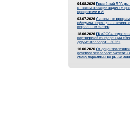
04.08.2026
Российский RPA-рын
от автоматизации задач к упр
процессами и AI
03.07.2026
Системные програ
обсудили переход на отечеств
встроенных систем
18.06.2026
ГК «ЭОС» подвела и
партнерской конференции «Ве
документооборот – 2026»
16.06.2026
От децентрализован
governed self-service: эксперт
смену парадигмы на рынке дан