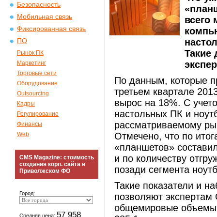
Безопасность
«планш
Мобильная связь
всего
Фиксированная связь
компь
настол
ПО
Такие 
Рынок ПК
экспер
Маркетинг
Торговые сети
По данным, которые п
Оборудование
третьем квартале 201
Outsourcing
вырос на 18%. С учето
Кадры
настольных ПК и ноут
Регулирование
рассматриваемому ры
Финансы
Web
Отмечено, что по итог
«планшетов» составил
и по количеству отгр
CMS Magazine: стоимость
создания корп. сайта в
позади сегмента ноут
Приволжском ФО
Такие показатели и н
Город:
позволяют экспертам C
общемировые объемы п
57 958
Средняя цена: