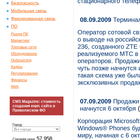
стационарного телеф
Безопасность
Мобильная связь
Фиксированная связь
08.09.2009
Терминал
ПО
Оператор сотовой с
Рынок ПК
о выводе на россий
Маркетинг
236, созданного ZTE 
Торговые сети
реализуемого МТС в 
Оборудование
операторов. Продажи
Outsourcing
Кадры
чуть позже начнутся 
Регулирование
такая схема уже был
Финансы
эксклюзивных продаж
Web
07.09.2009
Продажи 
CMS Magazine: стоимость
создания корп. сайта в
начнутся 6 октября
Приволжском ФО
Корпорация Microsof
Город:
Windows® Phones буд
миру, начиная с 6 о
57 958
Средняя цена: