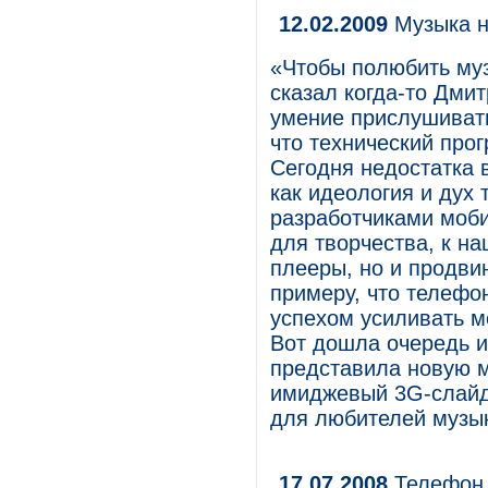
12.02.2009
Музыка н
«Чтобы полюбить муз
сказал когда-то Дми
умение прислушивать
что технический прог
Сегодня недостатка в
как идеология и дух
разработчиками моб
для творчества, к н
плееры, но и продви
примеру, что телефо
успехом усиливать 
Вот дошла очередь и
представила новую 
имиджевый 3G-слайд
для любителей музы
17.07.2008
Телефон 