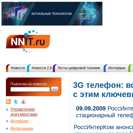
Новости
Новости 2.0
Тесты цифровой техники
Интервью
3G телефон: в
Подписка на новости:
с этим ключе
09.09.2009
РоссИнте
Управление
документами
стационарный телеф
Интернет
РоссИнтерКом анонси
Интеграция