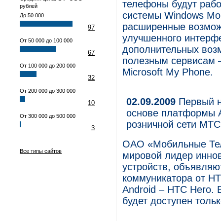
телефоны будут рабо
рублей
системы Windows Mobi
До 50 000
расширенные возможн
97
улучшенного интерф
От 50 000 до 100 000
дополнительных возм
67
полезным сервисам – 
От 100 000 до 200 000
Microsoft My Phone.
32
От 200 000 до 300 000
02.09.2009
Первый н
10
основе платформы A
От 300 000 до 500 000
розничной сети МТС
3
ОАО «Мобильные Тел
Все типы сайтов
мировой лидер инно
устройств, объявляю
коммуникатора от НТ
Android – HTC Hero.
будет доступен тольк