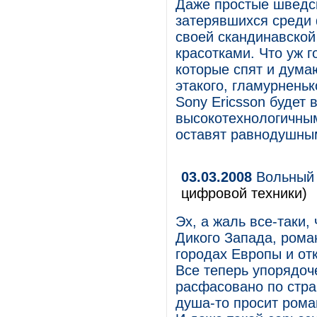
Даже простые шведск
затерявшихся среди 
своей скандинавской
красотками. Что уж г
которые спят и дума
этакого, гламурненьк
Sony Ericsson будет 
высокотехнологичным
оставят равнодушным
03.03.2008
Вольный 
цифровой техники)
Эх, а жаль все-таки,
Дикого Запада, рома
городах Европы и от
Все теперь упорядоч
расфасовано по стра
душа-то просит роман