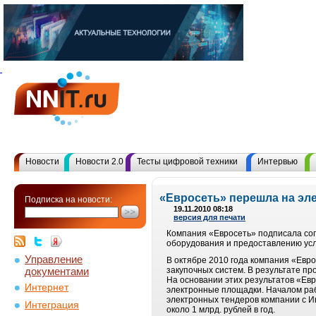
Новости
Новости 2.0
Тесты цифровой техники
Интервью
«Евросеть» перешла на эл
Подписка на новости:
19.11.2010 08:18
версия для печати
Компания «Евросеть» подписала со
оборудования и предоставлению усл
Управление
В октябре 2010 года компания «Евро
документами
закупочных систем. В результате п
На основании этих результатов «Ев
Интернет
электронные площадки. Началом раб
электронных тендеров компании с 
Интеграция
около 1 млрд. рублей в год.