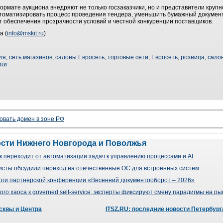
ормате аукциона внедряют не только госзаказчики, но и представители крупно
томатизировать процесс проведения тендера, уменьшить бумажный документ
ет обеспечения прозрачности условий и честной конкуренции поставщиков.
а (
info@mskit.ru
)
ля
,
сеть магазинов
,
салоны Евросеть
,
торговые сети
,
Евросеть
,
розница
,
сало
рги
овать домен в зоне РФ
ости Нижнего Новгорода и Поволжья
 переходит от автоматизации задач к управлению процессами и AI
сты обсудили переход на отечественные ОС для встроенных систем
оги партнерской конференции «Весенний документооборот – 2026»
го хаоса к governed self-service: эксперты фиксируют смену парадигмы на р
сквы и Центра
ITSZ.RU: последние новости Петербург