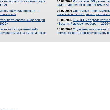
ок переходит от автоматизации
04.08.2026
Российский RPA-рынок пе
 и AI
задач к управлению процессами и AI
мисты обсудили переход на
03.07.2026
Системные программисты
ных систем
отечественные ОС для встроенных с
итоги партнерской конференции
18.06.2026
ГК «ЭОС» подвела итоги 
 2026»
«Весенний документооборот – 2026»
ого хаоса к governed self-
16.06.2026
От децентрализованного ха
мену парадигмы на рынке данных
service: эксперты фиксируют смену 