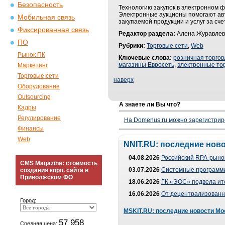
Безопасность
Технологию закупок в электронном ф
Электронные аукционы помогают ав
Мобильная связь
закупаемой продукции и услуг за сч
Фиксированная связь
Редактор раздела:
Алена Журавлев
ПО
Рубрики:
Торговые сети
,
Web
Рынок ПК
Ключевые слова:
розничная торгов
магазины Евросеть
,
электронные то
Маркетинг
Торговые сети
наверх
Оборудование
Outsourcing
А знаете ли Вы что?
Кадры
Регулирование
На Domenus.ru можно зарегистрир
Финансы
Web
NNIT.RU: последние нов
04.08.2026
Российский RPA-рынок
CMS Magazine: стоимость
03.07.2026
Системные программи
создания корп. сайта в
Приволжском ФО
18.06.2026
ГК «ЭОС» подвела ит
16.06.2026
От децентрализованно
Город:
MSKIT.RU: последние новости Мо
57 958
Средняя цена: