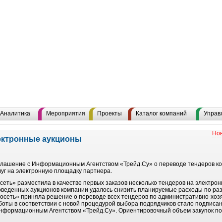
Аналитика
Мероприятия
Проекты
Каталог компаний
Управ
Нов
ектронные аукционы
глашение с Информационным Агентством «Трейд.Су» о переводе тендеров ко
уг на электронную площадку партнера.
сеть» разместила в качестве первых заказов несколько тендеров на электро
роведенных аукционов компании удалось снизить планируемые расходы по ра
росеть» приняла решение о переводе всех тендеров по административно-хо
оты в соответствии с новой процедурой выбора подрядчиков стало подпис
Информационным Агентством «Трейд.Су». Ориентировочный объем закупок по