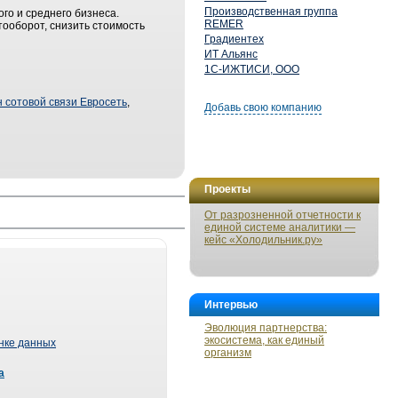
Производственная группа
го и среднего бизнеса.
REMER
ооборот, снизить стоимость
Градиентех
ИТ Альянс
1С-ИЖТИСИ, ООО
н сотовой связи Евросеть
,
Добавь свою компанию
Проекты
От разрозненной отчетности к
единой системе аналитики —
кейс «Холодильник.ру»
Интервью
Эволюция партнерства:
экосистема, как единый
ынке данных
организм
а