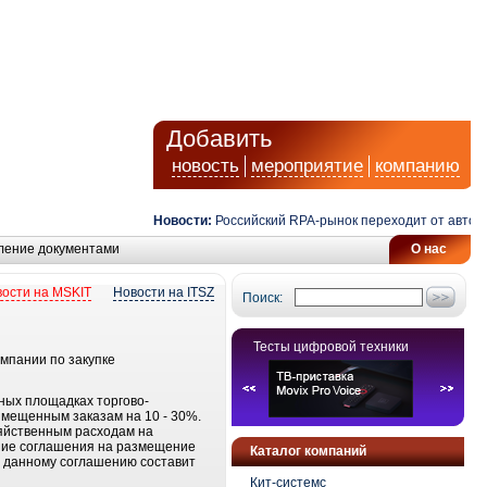
Добавить
новость
мероприятие
компанию
Новости:
Российский RPA-рынок переходит от автомати
ление документами
О нас
ости на MSKIT
Новости на ITSZ
Поиск:
Тесты цифровой техники
мпании по закупке
нных площадках торгово-
змещенным заказам на 10 - 30%.
зяйственным расходам на
ание соглашения на размещение
Каталог компаний
 данному соглашению составит
Кит-системс