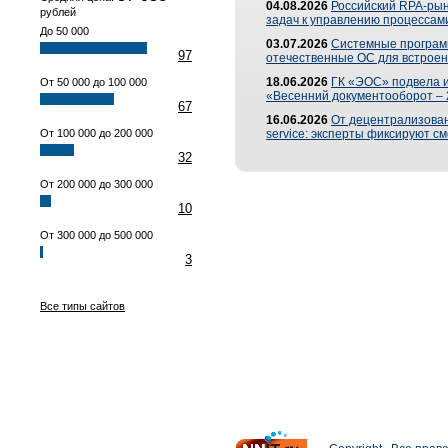
04.08.2026
Российский RPA-рын
рублей
задач к управлению процессами
До 50 000
03.07.2026
Системные програм
97
отечественные ОС для встроен
18.06.2026
ГК «ЭОС» подвела 
От 50 000 до 100 000
«Весенний документооборот –
67
16.06.2026
От децентрализованн
От 100 000 до 200 000
service: эксперты фиксируют с
32
От 200 000 до 300 000
10
От 300 000 до 500 000
3
Все типы сайтов