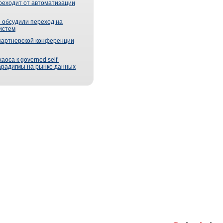
реходит от автоматизации
 обсудили переход на
истем
партнерской конференции
оса к governed self-
парадигмы на рынке данных