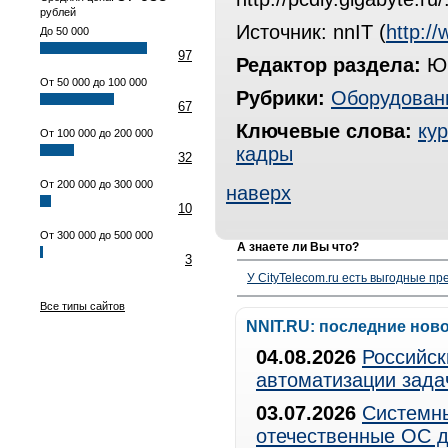
рублей
Источник: nnIT (
http://
До 50 000
97
Редактор раздела:
Юр
От 50 000 до 100 000
Рубрики:
Оборудован
67
Ключевые слова:
ку
От 100 000 до 200 000
кадры
32
От 200 000 до 300 000
наверх
10
От 300 000 до 500 000
А знаете ли Вы что?
3
У CityTelecom.ru есть выгодные п
Все типы сайтов
NNIT.RU: последние нов
04.08.2026
Российск
автоматизации зада
03.07.2026
Системны
отечественные ОС д