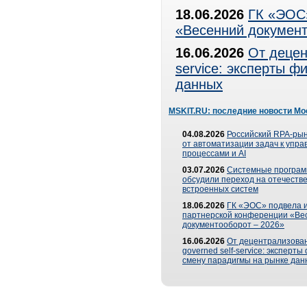
18.06.2026
ГК «ЭОС»
«Весенний документ
16.06.2026
От децен
service: эксперты 
данных
MSKIT.RU: последние новости Мо
04.08.2026
Российский RPA-рын
от автоматизации задач к упр
процессами и AI
03.07.2026
Системные програ
обсудили переход на отечеств
встроенных систем
18.06.2026
ГК «ЭОС» подвела и
партнерской конференции «Ве
документооборот – 2026»
16.06.2026
От децентрализован
governed self-service: эксперт
смену парадигмы на рынке дан