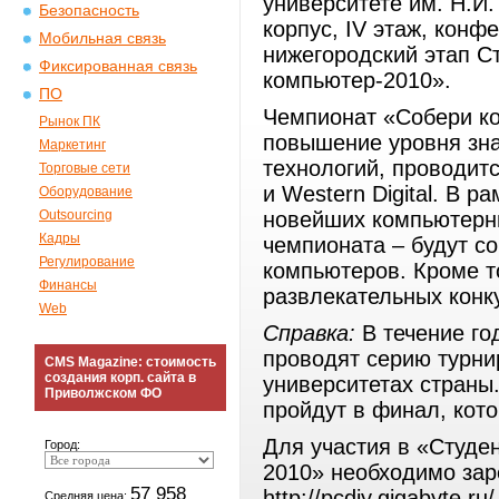
университете им. Н.И. 
Безопасность
корпус, IV этаж, конф
Мобильная связь
нижегородский этап С
Фиксированная связь
компьютер-2010».
ПО
Чемпионат «Собери ко
Рынок ПК
повышение уровня зн
Маркетинг
технологий, проводит
Торговые сети
и Western Digital. В р
Оборудование
Outsourcing
новейших компьютерны
Кадры
чемпионата – будут со
Регулирование
компьютеров. Кроме т
Финансы
развлекательных конку
Web
Справка:
В течение г
проводят серию турни
CMS Magazine: стоимость
создания корп. сайта в
университетах страны
Приволжском ФО
пройдут в финал, кото
Для участия в «Студе
Город:
2010» необходимо зар
57 958
http://pcdiy.gigabyte.ru/
Средняя цена: