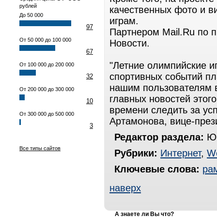
рублей
качественных фото и 
До 50 000
играм.
97
Партнером Mail.Ru по 
От 50 000 до 100 000
Новости.
67
"Летние олимпийские и
От 100 000 до 200 000
спортивных событий пл
32
нашим пользователям в
От 200 000 до 300 000
главных новостей этог
10
времени следить за усп
От 300 000 до 500 000
Артамонова, вице-прези
3
Редактор раздела:
Юр
Все типы сайтов
Рубрики:
Интернет
,
W
Ключевые слова:
ра
наверх
А знаете ли Вы что?