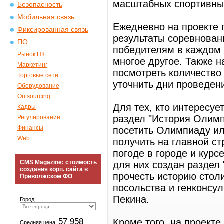
масштабных спортивны
Безопасность
Мобильная связь
Ежедневно на проекте 
Фиксированная связь
результаты соревнован
ПО
победителям в каждом 
Рынок ПК
многое другое. Также 
Маркетинг
посмотреть количество
Торговые сети
уточнить дни проведени
Оборудование
Outsourcing
Для тех, кто интересуе
Кадры
раздел "История Олимпи
Регулирование
Финансы
посетить Олимпиаду ил
Web
получить на главной с
погоде в городе и курс
CMS Magazine: стоимость
для них создан раздел
создания корп. сайта в
прочесть историю стол
Приволжском ФО
посольства и генконсул
Пекина.
Город:
57 958
Кроме того, на проект
Средняя цена: