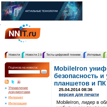
Новости
Новости 2.0
Тесты цифровой техники
Интервью
MobileIron уни
Подписка на новости:
безопасность и
планшетов и ПК
Управление
25.04.2014 08:36
документами
версия для печати
Интернет
MobileIron, лидер в о
Интеграция