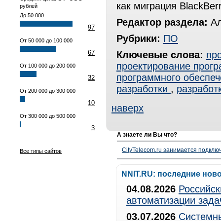
как миграция BlackBer
рублей
До 50 000
Редактор раздела:
Ал
97
Рубрики:
ПО
От 50 000 до 100 000
67
Ключевые слова:
пр
проектирование прогр
От 100 000 до 200 000
программного обеспеч
32
разработки
,
разработ
От 200 000 до 300 000
10
наверх
От 300 000 до 500 000
3
А знаете ли Вы что?
CityTelecom.ru занимается подклю
Все типы сайтов
NNIT.RU: последние нов
04.08.2026
Российск
автоматизации зада
03.07.2026
Системны