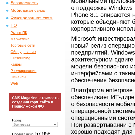
мобильными приложени
Безопасность
о поддержке Windows 
Мобильная связь
Phone 8.1 опираются 
Фиксированная связь
которые объединяют б
ПО
корпоративного испол
Рынок ПК
Microsoft инвестирова
Маркетинг
новый релиз операцио
Торговые сети
предприятий. Windows
Оборудование
Outsourcing
архитектурном сдвиге
Кадры
модели безопасного 
Регулирование
интерфейсами c таким
Финансы
обеспечения безопасн
Web
Платформа enterprise 
обеспечивает ИТ-дир
CMS Magazine: стоимость
создания корп. сайта в
о безопасности мобил
Приволжском ФО
операционной системе
операционными систем
Город:
При развертывании с M
хорошо подходят для 
57 958
Средняя цена: