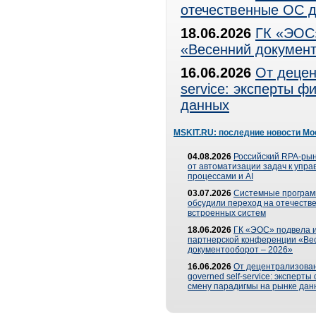
отечественные ОС д
18.06.2026
ГК «ЭОС»
«Весенний документ
16.06.2026
От децен
service: эксперты 
данных
MSKIT.RU: последние новости Мо
04.08.2026
Российский RPA-рын
от автоматизации задач к упр
процессами и AI
03.07.2026
Системные програ
обсудили переход на отечеств
встроенных систем
18.06.2026
ГК «ЭОС» подвела и
партнерской конференции «Ве
документооборот – 2026»
16.06.2026
От децентрализован
governed self-service: эксперт
смену парадигмы на рынке дан