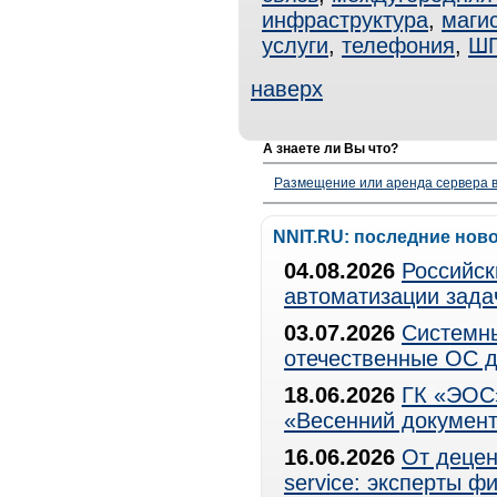
инфраструктура
,
маги
услуги
,
телефония
,
Ш
наверх
А знаете ли Вы что?
Размещение или аренда сервера в
NNIT.RU: последние нов
04.08.2026
Российск
автоматизации зада
03.07.2026
Системны
отечественные ОС д
18.06.2026
ГК «ЭОС»
«Весенний документ
16.06.2026
От децен
service: эксперты 