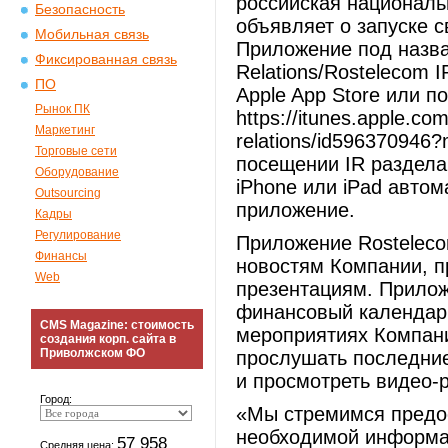
российская националь
Безопасность
объявляет о запуске с
Мобильная связь
Приложение под назва
Фиксированная связь
Relations/Rostelecom 
ПО
Apple App Store или п
Рынок ПК
https://itunes.apple.co
Маркетинг
relations/id596370946
Торговые сети
посещении IR раздела 
Оборудование
iPhone или iPad автом
Outsourcing
приложение.
Кадры
Регулирование
Приложение Rostelecom
Финансы
новостям Компании, п
Web
презентациям. Прилож
финансовый календар
CMS Magazine: стоимость
мероприятиях Компани
создания корп. сайта в
Приволжском ФО
прослушать последни
и просмотреть видео-
Город:
«Мы стремимся предос
необходимой информа
57 958
Средняя цена: