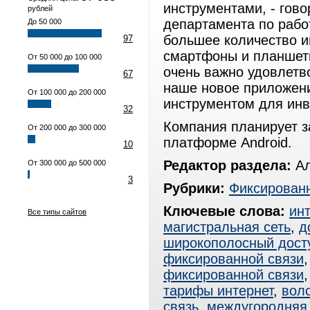
инструментами, - гов
рублей
департамента по рабо
До 50 000
большее количество и
97
смартфоны и планшеты
От 50 000 до 100 000
очень важно удовлетв
67
наше новое приложен
От 100 000 до 200 000
инструментом для инв
32
Компания планирует з
От 200 000 до 300 000
платформе Android.
10
Редактор раздела:
Ал
От 300 000 до 500 000
3
Рубрики:
Фиксированн
Ключевые слова:
ин
Все типы сайтов
магистральная сеть
,
д
широкополосный дост
фиксированной связи
фиксированной связи
тарифы интернет
,
вол
связь
,
междугородняя 