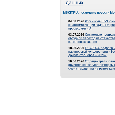
данных
MSKIT.RU: последние новости Мо
04.08.2026
Российский RPA-рын
от автоматизации задач к упр
процессами и AI
03.07.2026
Системные програ
обсудили переход на отечеств
встроенных систем
18.06.2026
ГК «ЭОС» подвела и
партнерской конференции «Ве
документооборот – 2026»
16.06.2026
От децентрализован
governed self-service: эксперт
смену парадигмы на рынке дан