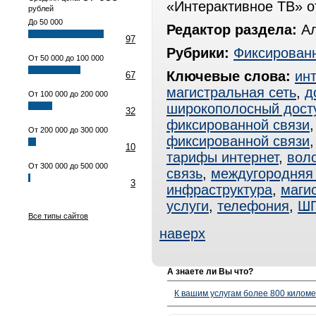
«Интерактивное ТВ» о
рублей
До 50 000
Редактор раздела:
Ал
97
Рубрики:
Фиксированн
От 50 000 до 100 000
Ключевые слова:
ин
67
магистральная сеть
,
д
От 100 000 до 200 000
широкополосный дост
32
фиксированной связи
От 200 000 до 300 000
фиксированной связи
10
тарифы интернет
,
вол
От 300 000 до 500 000
связь
,
междугородняя 
3
инфраструктура
,
маги
услуги
,
телефония
,
Ш
Все типы сайтов
наверх
А знаете ли Вы что?
К вашим услугам более 800 километ