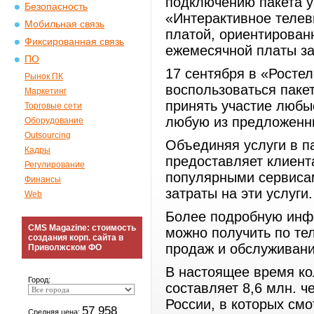
подключению пакета у
Безопасность
«Интерактивное теле
Мобильная связь
платой, ориентирован
Фиксированная связь
ежемесячной платы зав
ПО
17 сентября в «Росте
Рынок ПК
воспользоваться пакет
Маркетинг
принять участие люб
Торговые сети
любую из предложенны
Оборудование
Outsourcing
Объединяя услуги в п
Кадры
предоставляет клиент
Регулирование
популярными сервиса
Финансы
затраты на эти услуги.
Web
Более подробную инфо
CMS Magazine: стоимость
можно получить по тел
создания корп. сайта в
продаж и обслуживани
Приволжском ФО
В настоящее время к
Город:
составляет 8,6 млн. ч
России, в которых см
57 958
Средняя цена: