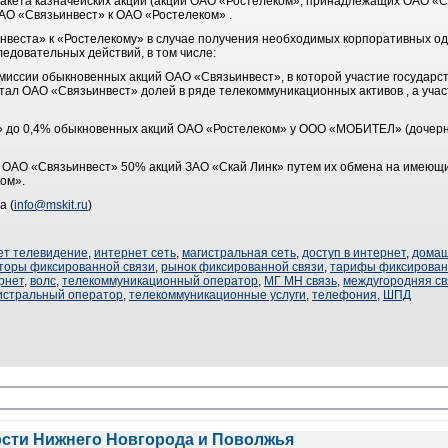
акета казначейских акций (акций ОАО «Ростелеком», принадлежащих ОАО «С
АО «Связьинвест» к ОАО «Ростелеком» .
веста» к «Ростелекому» в случае получения необходимых корпоративных о
едовательных действий, в том числе:
миссии обыкновенных акций ОАО «Связьинвест», в которой участие государс
тал ОАО «Связьинвест» долей в ряде телекоммуникационных активов , а учас
» до 0,4% обыкновенных акций ОАО «Ростелеком» у ООО «МОБИТЕЛ» (дочер
 ОАО «Связьинвест» 50% акций ЗАО «Скай Линк» путем их обмена на имею
ом».
а (
info@mskit.ru
)
ет телевидение
,
интернет сеть
,
магистральная сеть
,
доступ в интернет
,
домаш
торы фиксированной связи
,
рынок фиксированной связи
,
тарифы фиксирован
рнет
,
волс
,
телекоммуникационный оператор
,
МГ МН связь
,
междугородняя св
истральный оператор
,
телекоммуникационные услуги
,
телефония
,
ШПД
ости Нижнего Новгорода и Поволжья