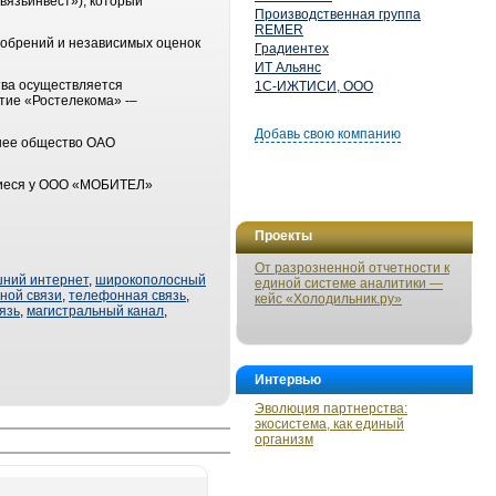
вязьинвест»), который
Производственная группа
REMER
добрений и независимых оценок
Градиентех
ИТ Альянс
тва осуществляется
1С-ИЖТИСИ, ООО
тие «Ростелекома» -–
Добавь свою компанию
нее общество ОАО
щиеся у ООО «МОБИТЕЛ»
Проекты
От разрозненной отчетности к
ний интернет
,
широкополосный
единой системе аналитики —
ной связи
,
телефонная связь
,
кейс «Холодильник.ру»
язь
,
магистральный канал
,
Интервью
Эволюция партнерства:
экосистема, как единый
организм