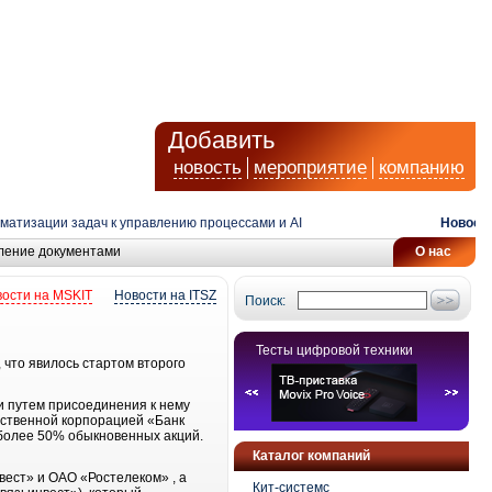
Добавить
новость
мероприятие
компанию
тизации задач к управлению процессами и AI
Новости:
ление документами
О нас
ости на MSKIT
Новости на ITSZ
Поиск:
Тесты цифровой техники
что явилось стартом второго
и путем присоединения к нему
рственной корпорацией «Банк
более 50% обыкновенных акций.
Каталог компаний
ест» и ОАО «Ростелеком» , а
Кит-системс