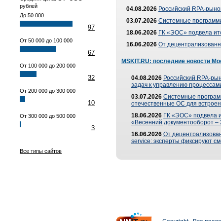
рублей
04.08.2026
Российский RPA-рынок
До 50 000
03.07.2026
Системные программи
97
18.06.2026
ГК «ЭОС» подвела ит
От 50 000 до 100 000
16.06.2026
От децентрализованно
67
MSKIT.RU: последние новости Мо
От 100 000 до 200 000
32
04.08.2026
Российский RPA-рын
задач к управлению процессами
От 200 000 до 300 000
03.07.2026
Системные програм
10
отечественные ОС для встроен
18.06.2026
ГК «ЭОС» подвела 
От 300 000 до 500 000
«Весенний документооборот –
3
16.06.2026
От децентрализованн
service: эксперты фиксируют с
Все типы сайтов