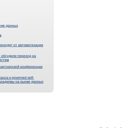
ынке данных
а
реходит от автоматизации
 обсудили переход на
истем
партнерской конференции
оса к governed self-
парадигмы на рынке данных