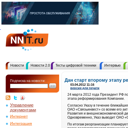
Новости
Новости 2.0
Тесты цифровой техники
Интервью
Дан старт второму этапу 
Подписка на новости:
03.04.2012 11:16
версия для печати
24 марта 2012 года Президент РФ п
этапа реформирования Компании.
Управление
Согласно Указу в течение ближайше
документами
ОАО «Связьинвест» со всеми его ак
Развития и внешнеэкономической де
Интернет
Одновременно, Указ выводит ОАО «С
Интеграция
По итогам реорганизации планирует