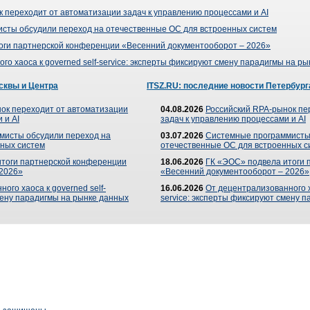
 переходит от автоматизации задач к управлению процессами и AI
сты обсудили переход на отечественные ОС для встроенных систем
оги партнерской конференции «Весенний документооборот – 2026»
го хаоса к governed self-service: эксперты фиксируют смену парадигмы на р
сквы и Центра
ITSZ.RU: последние новости Петербург
ок переходит от автоматизации
04.08.2026
Российский RPA-рынок пе
 и AI
задач к управлению процессами и AI
мисты обсудили переход на
03.07.2026
Системные программисты
ных систем
отечественные ОС для встроенных с
итоги партнерской конференции
18.06.2026
ГК «ЭОС» подвела итоги 
 2026»
«Весенний документооборот – 2026»
ого хаоса к governed self-
16.06.2026
От децентрализованного ха
мену парадигмы на рынке данных
service: эксперты фиксируют смену 