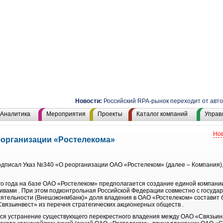
Новости:
Российский RPA-рынок переходит от автома
Аналитика
Мероприятия
Проекты
Каталог компаний
Управ
Нов
реорганизации «Ростелекома»
одписал Указ №340 «О реорганизации ОАО «Ростелеком» (далее – Компания), 
го года на базе ОАО «Ростелеком» предполагается создание единой компани
тивами . При этом подконтрольная Российской Федерации совместно с госуда
ятельности (Внешэконмбанк)» доля владения в ОАО «Ростелеком» составит 
вязьинвест» из перечня стратегических акционерных обществ .
ся устранение существующего перекрестного владения между ОАО «Связьинв