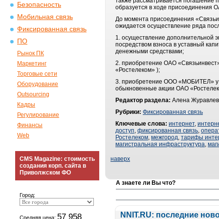
также рассматривается погашение п
Безопасность
образуется в ходе присоединения О
Мобильная связь
До момента присоединения «Связьин
ожидается осуществление ряда посл
Фиксированная связь
1. осуществление дополнительной э
ПО
посредством взноса в уставный капи
денежными средствами;
Рынок ПК
2. приобретение ОАО «Связьинвест
Маркетинг
«Ростелеком» );
Торговые сети
3. приобретение ООО «МОБИТЕЛ» у
Оборудование
обыкновенные акции ОАО «Ростелек
Outsourcing
Редактор раздела:
Алена Журавлев
Кадры
Рубрики:
Фиксированная связь
Регулирование
Ключевые слова:
интернет
,
интерн
Финансы
доступ
,
фиксированная связь
,
опера
Web
Ростелеком
,
межгород
,
тарифы инте
магистральная инфраструктура
,
маг
CMS Magazine: стоимость
наверх
создания корп. сайта в
Приволжском ФО
А знаете ли Вы что?
Город:
NNIT.RU: последние нов
57 958
Средняя цена: