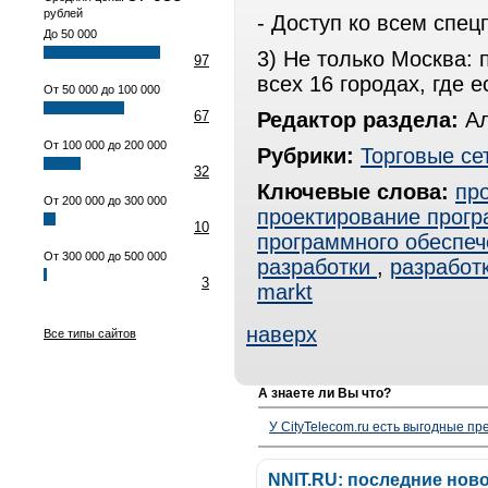
рублей
- Доступ ко всем спе
До 50 000
3) Не только Москва:
97
всех 16 городах, где е
От 50 000 до 100 000
67
Редактор раздела:
Ал
От 100 000 до 200 000
Рубрики:
Торговые се
32
Ключевые слова:
пр
От 200 000 до 300 000
проектирование прогр
10
программного обеспеч
От 300 000 до 500 000
разработки
,
разработ
3
markt
наверх
Все типы сайтов
А знаете ли Вы что?
У CityTelecom.ru есть выгодные п
NNIT.RU: последние нов