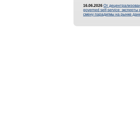
16.06.2026
От децентрализован
governed self-service: эксперт
смену парадигмы на рынке дан