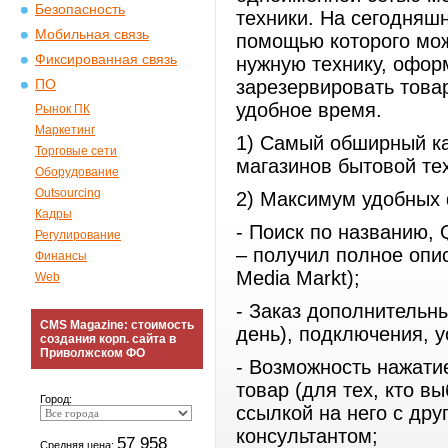
Безопасность
техники. На сегодняш
Мобильная связь
помощью которого мож
Фиксированная связь
нужную технику, оформ
зарезервировать това
ПО
удобное время.
Рынок ПК
Маркетинг
1) Самый обширный ка
Торговые сети
магазинов бытовой тех
Оборудование
Outsourcing
2) Максимум удобных 
Кадры
- Поиск по названию,
Регулирование
– получил полное опи
Финансы
Media Markt);
Web
- Заказ дополнительны
CMS Magazine: стоимость
день), подключения, 
создания корп. сайта в
Приволжском ФО
- Возможность нажати
товар (для тех, кто в
Город:
ссылкой на него с дру
консультантом;
57 958
Средняя цена: