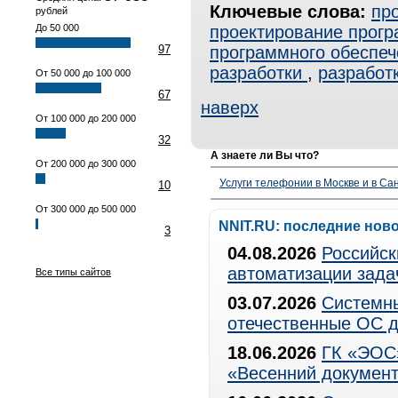
Ключевые слова:
пр
рублей
До 50 000
проектирование прогр
97
программного обеспеч
разработки
,
разработ
От 50 000 до 100 000
67
наверх
От 100 000 до 200 000
32
А знаете ли Вы что?
От 200 000 до 300 000
Услуги телефонии в Москве и в Сан
10
От 300 000 до 500 000
NNIT.RU: последние нов
3
04.08.2026
Российск
автоматизации зада
Все типы сайтов
03.07.2026
Системны
отечественные ОС д
18.06.2026
ГК «ЭОС»
«Весенний документ