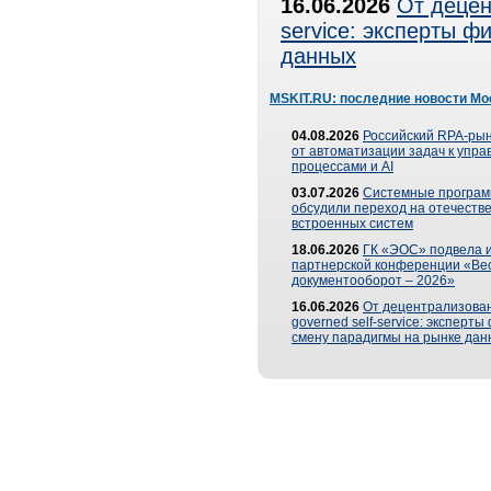
16.06.2026
От децен
service: эксперты 
данных
MSKIT.RU: последние новости Мо
04.08.2026
Российский RPA-рын
от автоматизации задач к упр
процессами и AI
03.07.2026
Системные програ
обсудили переход на отечеств
встроенных систем
18.06.2026
ГК «ЭОС» подвела и
партнерской конференции «Ве
документооборот – 2026»
16.06.2026
От децентрализован
governed self-service: эксперт
смену парадигмы на рынке дан