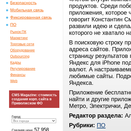
Безопасность
продуктов. Среди поб
Мобильная связь
приложения, которое 
Фиксированная связь
говорит Константин С
ПО
развили идею и сдела
которого не хватало 
Рынок ПК
Маркетинг
В поисковую строку п
Торговые сети
адреса сайтов. Прилож
Оборудование
страницу результатов 
Outsourcing
Яндекс для iPhone под
Кадры
валют. А настраиваем
Регулирование
Финансы
любимые сайты. Подро
Web
Яндекса.
Приложение бесплатно
CMS Magazine: стоимость
найти и другие прилож
создания корп. сайта в
Приволжском ФО
Метро, Электрички, Де
Редактор раздела:
Ал
Город:
Рубрики:
ПО
57 958
Средняя цена: