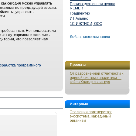
как сегодня можно управлять
Производственная группа
u знакомы по предыдущей версии:
REMER
ейлисты, управлять
Градиентех
ети.
ИТ Альянс
1С-ИЖТИСИ, ООО
стребованным. Но пользователи
ь от аутсорсинга и занялись
Добавь свою компанию
дитории, что позволяет нам
Проекты
зработка программного
От разрозненной отчетности к
единой системе аналитики —
кейс «Холодильник.ру»
Интервью
Эволюция партнерства:
экосистема, как единый
организм