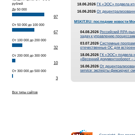
рублей
18.06.2026
ГК «ЭОС» подвела ит
До 50 000
16.06.2026
От децентрализованно
97
MSKIT.RU: последние новости Мо
От 50 000 до 100 000
67
04.08.2026
Российский RPA-рын
задач к управлению процессами
От 100 000 до 200 000
03.07.2026
Системные програм
32
отечественные ОС для встроен
18.06.2026
ГК «ЭОС» подвела 
От 200 000 до 300 000
«Весенний документооборот –
10
16.06.2026
От децентрализованн
service: эксперты фиксируют с
От 300 000 до 500 000
3
Все типы сайтов