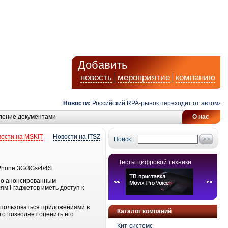
Добавить
новость
мероприятие
компанию
Новости:
Российский RPA-рынок переходит от автоматиза
ление документами
О нас
ости на MSKIT
Новости на ITSZ
Поиск:
Тесты цифровой техники
Phone 3G/3Gs/4/4S.
вно анонсированным
м i-гаджетов иметь доступ к
оспользоваться приложениями в
Каталог компаний
то позволяет оценить его
Кит-системс