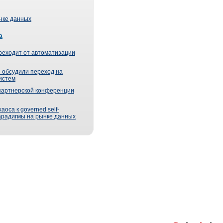
ынке данных
а
реходит от автоматизации
 обсудили переход на
истем
партнерской конференции
оса к governed self-
парадигмы на рынке данных