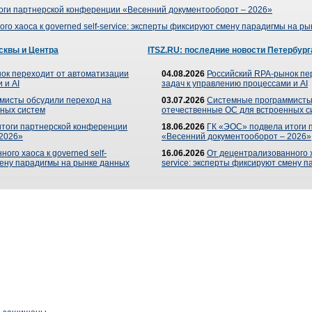
оги партнерской конференции «Весенний документооборот – 2026»
го хаоса к governed self-service: эксперты фиксируют смену парадигмы на р
сквы и Центра
ITSZ.RU: последние новости Петербург
ок переходит от автоматизации
04.08.2026
Российский RPA-рынок пе
 и AI
задач к управлению процессами и AI
мисты обсудили переход на
03.07.2026
Системные программисты
ных систем
отечественные ОС для встроенных с
итоги партнерской конференции
18.06.2026
ГК «ЭОС» подвела итоги 
 2026»
«Весенний документооборот – 2026»
ого хаоса к governed self-
16.06.2026
От децентрализованного ха
мену парадигмы на рынке данных
service: эксперты фиксируют смену 