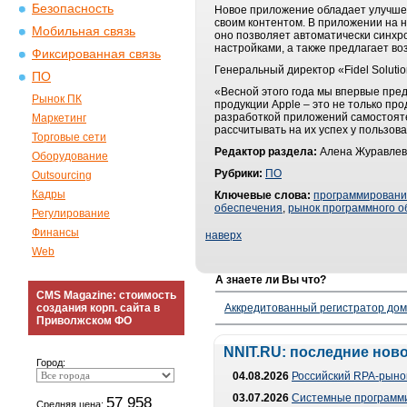
Безопасность
Новое приложение обладает улучше
своим контентом. В приложении на н
Мобильная связь
оно позволяет автоматически синхр
настройками, а также предлагает во
Фиксированная связь
Генеральный директор «Fidel Soluti
ПО
«Весной этого года мы впервые пре
Рынок ПК
продукции Apple – это не только пр
разработкой приложений самостояте
Маркетинг
рассчитывать на их успех у пользов
Торговые сети
Редактор раздела:
Алена Журавлев
Оборудование
Рубрики:
ПО
Outsourcing
Кадры
Ключевые слова:
программирован
обеспечения
,
рынок программного о
Регулирование
Финансы
наверх
Web
А знаете ли Вы что?
CMS Magazine: стоимость
создания корп. сайта в
Аккредитованный регистратор до
Приволжском ФО
NNIT.RU: последние нов
Город:
04.08.2026
Российский RPA-рынок
03.07.2026
Системные программи
57 958
Средняя цена: