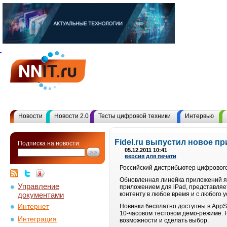
Новости
Новости 2.0
Тесты цифровой техники
Интервью
Fidel.ru выпустил новое п
Подписка на новости:
05.12.2011 10:41
версия для печати
Российский дистрибьютер цифрового 
Обновленная линейка приложений яв
Управление
приложением для iPad, представляе
документами
контенту в любое время и с любого у
Интернет
Новинки бесплатно доступны в AppSt
10-часовом тестовом демо-режиме. 
Интеграция
возможности и сделать выбор.