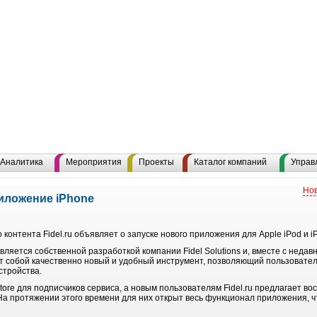
Аналитика
Мероприятия
Проекты
Каталог компаний
Управ
Нов
риложение iPhone
контента Fidel.ru объявляет о запуске нового приложения для Apple iPod и i
ляется собственной разработкой компании Fidel Solutions и, вместе с неда
т собой качественно новый и удобный инструмент, позволяющий пользователя
стройства.
ore для подписчиков сервиса, а новым пользователям Fidel.ru предлагает в
На протяжении этого времени для них открыт весь функционал приложения, ч