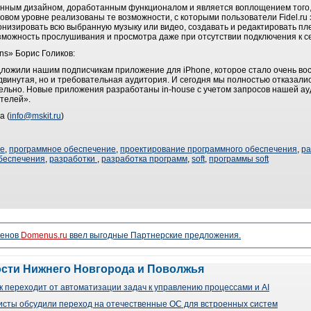
нным дизайном, доработанным функционалом и является воплощением того, 
овом уровне реализованы те возможности, с которыми пользователи Fidel.r
онизировать всю выбранную музыку или видео, создавать и редактировать пл
зможность прослушивания и просмотра даже при отсутствии подключения к с
ons» Борис Голиков:
дложили нашим подписчикам приложение для iPhone, которое стало очень во
одвинутая, но и требовательная аудитория. И сегодня мы полностью отказалис
льно. Новые приложения разработаны in-house с учетом запросов нашей ау
ателей».
а (
info@mskit.ru
)
ие
,
программное обеспечение
,
проектирование программного обеспечения
,
ра
беспечения
,
разработки
,
разработка программ
,
soft
,
программы soft
менов
Domenus.ru
ввел выгодные Партнерские предложения.
ости Нижнего Новгорода и Поволжья
 переходит от автоматизации задач к управлению процессами и AI
сты обсудили переход на отечественные ОС для встроенных систем