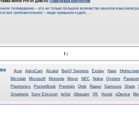
тавка Movix Pro от Дом.ru:
Повелевай контентом
нное телевидение – это не только большое количество каналов в высоком 
тся все требовательнее – люди привыкли к удоб......
1
|
тва
Acer
AdvoCam
Alcatel
BenQ Siemens
Explay
Haier
Highscree
Microlab
Microsoft
Motorola
Movix
NEC
Nokia
Oysters
Panason
Plantronics
PocketBook
Prestigio
Qtek
Rapoo
Samsung
Sharp
Smarterra
Sony Ericsson
teXet
Ubiquam
VK
Voxtel
xDevice
Ме