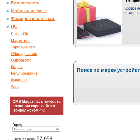
ТВ-прис
Безопасность
Совреме
Мобильная связь
становя
Фиксированная связь
ПО
Рынок ПК
Маркетинг
Торговые сети
Оборудование
Outsourcing
Кадры
Поиск по марке устройс
Регулирование
Финансы
Web
CMS Magazine: стоимость
создания корп. сайта в
Приволжском ФО
Город:
57 958
Средняя цена: