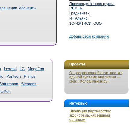
Производственная группа
разрешении. Абоненты
REMER
Градиентех
ИТ Альянс
1С-ИЖТИСИ, ООО
Добавь свою компанию
Проекты
n
Lexand
LG
MegaFon
От разрозненной отчетности к
ic
Pantech
Philips
единой системе аналитики —
кейс «Холодильник.ру»
Shturmann
Siemens
гаФон
Интервью
Эволюция партнерства:
экосистема, как единый
организм