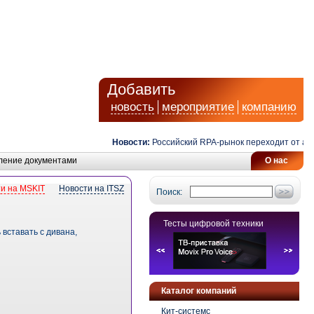
Добавить
новость
мероприятие
компанию
Новости:
Российский RPA-рынок переходит от автом
ление документами
О нас
и на MSKIT
Новости на ITSZ
Поиск:
Тесты цифровой техники
 вставать с дивана,
Каталог компаний
Кит-системс