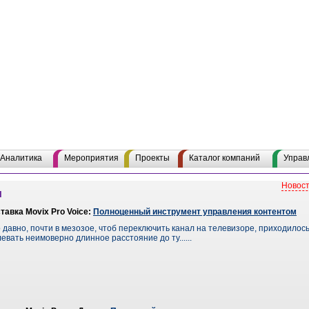
Аналитика
Мероприятия
Проекты
Каталог компаний
Управ
Новост
и
тавка Movix Pro Voice:
Полноценный инструмент управления контентом
о давно, почти в мезозое, чтоб переключить канал на телевизоре, приходилось
евать неимоверно длинное расстояние до ту......