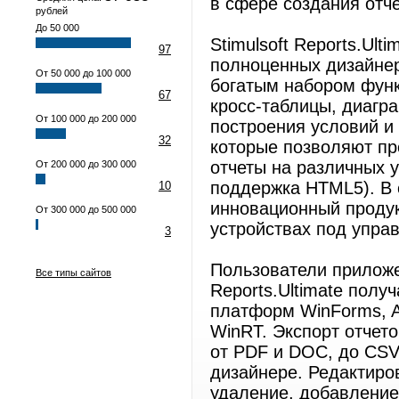
в сфере создания отче
рублей
До 50 000
Stimulsoft Reports.Ult
97
полноценных дизайнер
От 50 000 до 100 000
богатым набором функ
67
кросс-таблицы, диагр
От 100 000 до 200 000
построения условий и
32
которые позволяют пр
отчеты на различных у
От 200 000 до 300 000
поддержка HTML5). В с
10
инновационный продук
От 300 000 до 500 000
устройствах под упра
3
Пользователи приложе
Все типы сайтов
Reports.Ultimate полу
платформ WinForms, AS
WinRT. Экспорт отчето
от PDF и DOC, до CSV
дизайнере. Редактиров
удаление, добавление