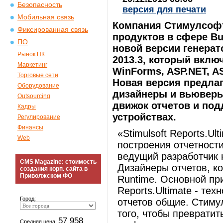
Безопасность
версия для печати
Мобильная связь
Компания Стимулсофт
Фиксированная связь
продуктов в сфере Bus
ПО
новой версии генерато
Рынок ПК
2013.3, который вклю
Маркетинг
WinForms, ASP.NET, AS
Торговые сети
Новая версия предла
Оборудование
дизайнеры и вьюверы
Outsourcing
движок отчетов и по
Кадры
устройствах.
Регулирование
Финансы
«Stimulsoft Reports.Ul
Web
построения отчетност
ведущий разработчик 
CMS Magazine: стоимость
Дизайнеры отчетов, ко
создания корп. сайта в
Приволжском ФО
Runtime. Основной при
Reports.Ultimate - те
Город:
отчетов общие. Стиму
того, чтобы превратит
57 958
Средняя цена: