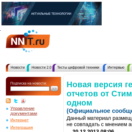
Новости
Новости 2.0
Тесты цифровой техники
Интервью
Новая версия г
Подписка на новости:
отчетов от Стим
одном
Управление
(Официальное сообще
документами
Данный материал размеще
Интернет
не совпадать с мнением а
Интеграция
20.12.2013 08:06