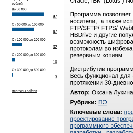
Oracle, IBM (Lotus ) N
рублей
До 50 000
Программа позволяет 
97
носители, а также ис
От 50 000 до 100 000
FTP/SFTP/ FTPS/ WebD
67
HBDrive и другие поп
От 100 000 до 200 000
возможность шифрова
32
протоколам во избежа
резервным копиям.
От 200 000 до 300 000
10
Дистрибутив программ
От 300 000 до 500 000
Весь функционал для 
3
протяжении 30-дневно
Все типы сайтов
Автор:
Оксана Лукина
Рубрики:
ПО
Ключевые слова:
пр
проектирование прогр
программного обеспеч
разработки
,
разработ