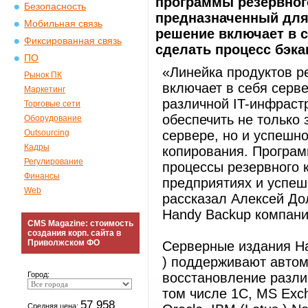
программы резервног
Безопасность
предназначенный для
Мобильная связь
решение включает в 
Фиксированная связь
сделать процесс бэка
ПО
«Линейка продуктов р
Рынок ПК
включает в себя серв
Маркетинг
различной IT-инфраст
Торговые сети
обеспечить не только
Оборудование
Outsourcing
сервере, но и успешно
Кадры
копирования. Програм
Регулирование
процессы резервного 
Финансы
предприятиях и успеш
Web
рассказал Алексей До
Handy Backup компани
CMS Magazine: стоимость
создания корп. сайта в
Приволжском ФО
Серверные издания Han
) поддерживают автом
Город:
восстановление разли
том числе 1С, MS Exc
57 958
Средняя цена: