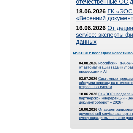
отечественные ОС д
18.06.2026
ГК «ЭОС»
«Весенний документ
16.06.2026
От децен
service: эксперты 
данных
MSKIT.RU: последние новости Мо
04.08.2026
Российский RPA-рын
от автоматизации задач к упр
процессами и AI
03.07.2026
Системные програ
обсудили переход на отечеств
встроенных систем
18.06.2026
ГК «ЭОС» подвела и
партнерской конференции «Ве
документооборот – 2026»
16.06.2026
От децентрализован
governed self-service: эксперт
смену парадигмы на рынке дан