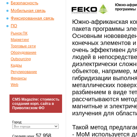
Безопасность
Южно-африк
программы 
Мобильная связь
Фиксированная связь
Южно-африканская ко
ПО
пакета программы эле
Рынок ПК
Основным нововведен
Маркетинг
конечных элементов 
Торговые сети
очень эффективен для
Оборудование
людей в непосредстве
Outsourcing
диэлектрически сложн
Кадры
объектов, например, 
Регулирование
гибридизации выполня
Финансы
металлических повер
Web
разбиением в виде те
рассчитываются мето
CMS Magazine: стоимость
создания корп. сайта в
магнитные и электрич
Приволжском ФО
излучения для област
Город:
Такой метод предлаг
- MoM используется д
57 958
Средняя цена: