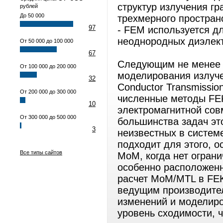
структур излучения гр
рублей
До 50 000
трехмерного пространс
97
- FEM используется д
неоднородных диэлект
От 50 000 до 100 000
67
Следующим не менее 
От 100 000 до 200 000
моделирования излуче
32
Conductor Transmissio
От 200 000 до 300 000
численные методы FE
10
электромагнитной сов
От 300 000 до 500 000
большинства задач эт
3
неизвестных в систем
подходит для этого, 
Все типы сайтов
MoM, когда нет огран
особенно расположенн
расчет MoM/MTL в FEK
ведущим производител
изменений и моделир
уровень сходимости, 