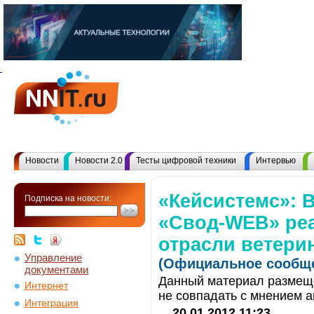
Новости
Новости 2.0
Тесты цифровой техники
Интервью
«Кейсистемс»: 
Подписка на новости:
«Свод-WEB» реа
отрасли ветери
Управление
(Официальное сообще
документами
Данный материал размеще
Интернет
не совпадать с мнением а
Интеграция
20.01.2012 11:23