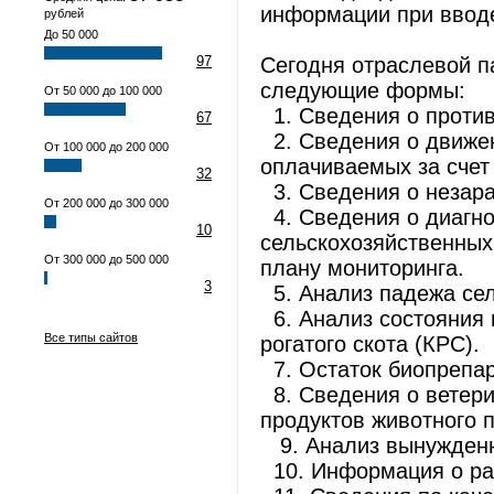
информации при ввод
рублей
До 50 000
97
Сегодня отраслевой п
следующие формы:
От 50 000 до 100 000
1. Сведения о против
67
2. Сведения о движен
От 100 000 до 200 000
оплачиваемых за счет
32
3. Сведения о незара
От 200 000 до 300 000
4. Сведения о диагно
10
сельскохозяйственных
От 300 000 до 500 000
плану мониторинга.
3
5. Анализ падежа сел
6. Анализ состояния 
Все типы сайтов
рогатого скота (КРС).
7. Остаток биопрепар
8. Сведения о ветери
продуктов животного 
9. Анализ вынужденн
10. Информация о раб