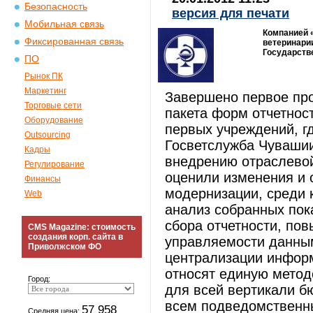
Безопасность
версия для печати
Мобильная связь
Компанией 
Фиксированная связь
ветеринари
Государств
ПО
Рынок ПК
Маркетинг
Завершено первое пр
Торговые сети
пакета форм отчетнос
Оборудование
первых учреждений, г
Outsourcing
Госветслужба Чувашии
Кадры
внедрению отраслевой
Регулирование
оценили изменения и 
Финансы
модернизации, среди 
Web
анализ собранных пок
сбора отчетности, по
CMS Magazine: стоимость
создания корп. сайта в
управляемости данны
Приволжском ФО
централизации инфор
относят единую метод
Город:
для всей вертикали б
всем подведомственн
57 958
Средняя цена: