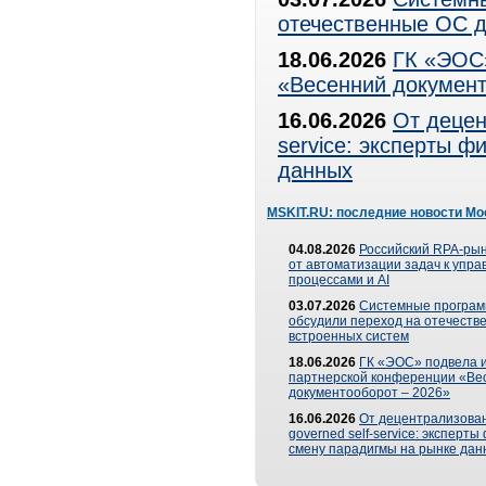
отечественные ОС д
18.06.2026
ГК «ЭОС»
«Весенний документ
16.06.2026
От децен
service: эксперты 
данных
MSKIT.RU: последние новости Мо
04.08.2026
Российский RPA-рын
от автоматизации задач к упр
процессами и AI
03.07.2026
Системные програ
обсудили переход на отечеств
встроенных систем
18.06.2026
ГК «ЭОС» подвела и
партнерской конференции «Ве
документооборот – 2026»
16.06.2026
От децентрализован
governed self-service: эксперт
смену парадигмы на рынке дан