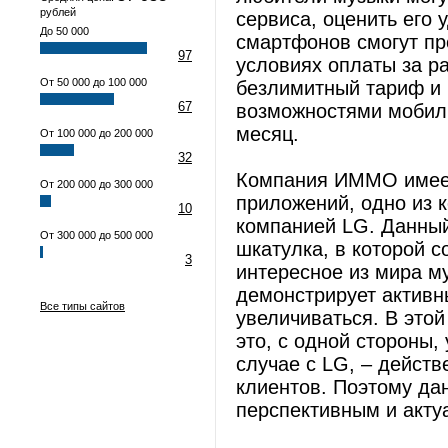
рублей
сервиса, оценить его
До 50 000
смартфонов смогут пр
97
условиях оплаты за р
От 50 000 до 100 000
безлимитный тариф и 
67
возможностями мобиль
месяц.
От 100 000 до 200 000
32
Компания ИММО имеет
От 200 000 до 300 000
приложений, одно из 
10
компанией LG. Данный
От 300 000 до 500 000
шкатулка, в которой 
3
интересное из мира м
демонстрирует активн
Все типы сайтов
увеличиваться. В это
это, с одной стороны,
случае с LG, – дейст
клиентов. Поэтому да
перспективным и акт