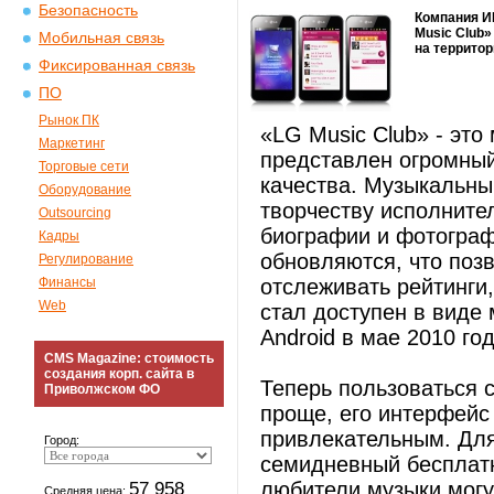
Безопасность
Компания И
Music Club»
Мобильная связь
на территор
Фиксированная связь
ПО
Рынок ПК
«LG Music Club» - эт
Маркетинг
представлен огромный
Торговые сети
качества. Музыкальны
Оборудование
творчеству исполнител
Outsourcing
биографии и фотограф
Кадры
обновляются, что позв
Регулирование
Финансы
отслеживать рейтинги
Web
стал доступен в виде
Android в мае 2010 год
CMS Magazine: стоимость
создания корп. сайта в
Теперь пользоваться 
Приволжском ФО
проще, его интерфейс 
привлекательным. Дл
Город:
семидневный бесплатн
57 958
любители музыки мог
Средняя цена: