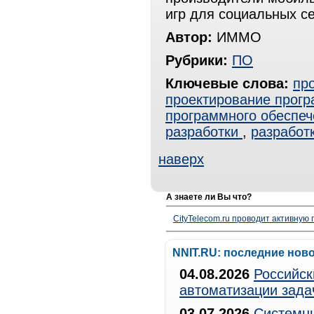
игр для социальных с
Автор:
ИММО
Рубрики:
ПО
Ключевые слова:
пр
проектирование прогр
программного обеспеч
разработки
,
разработ
наверх
А знаете ли Вы что?
CityTelecom.ru проводит активную
NNIT.RU: последние нов
04.08.2026
Российск
автоматизации зада
03.07.2026
Системны