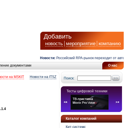
Добавить
новость
мероприятие
компанию
Новости:
Российский RPA-рынок переходит от автомати
ление документами
О нас
ости на MSKIT
Новости на ITSZ
Поиск:
Тесты цифровой техники
.1.4
Каталог компаний
Кит-системс