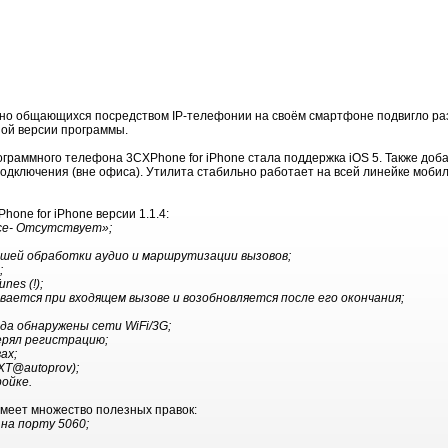
но общающихся посредством IP-телефонии на своём смартфоне подвигло раз
ной версии программы.
ограммного телефона 3CXPhone for iPhone стала поддержка iOS 5. Также до
одключения (вне офиса). Утилита стабильно работает на всей линейке мобил
one for iPhone версии 1.1.4:
се- Отсутствует»;
учшей обработки аудио и маршрутизации вызовов;
;
nes (!);
вается при входящем вызове и возобновляется после его окончания;
да обнаружены сети WiFi/3G;
ерял регистрацию;
ах;
XT@autoprov);
ойке.
имеет множество полезных правок:
 на порту 5060;