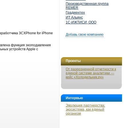
Производственная группа
REMER
Градиентех
ИТ Альянс
1С-ИЖТИСИ, ООО
работчика 3CXPhone for iPhone
Добавь свою компанию
бавлена функция эхоподавления
ьных устройств Apple с
Проекты
От разрозненной отчетности к
единой системе аналитики —
кейс «Холодильник.ру»
Интервью
Эволюция партнерства:
экосистема, как единый
организм