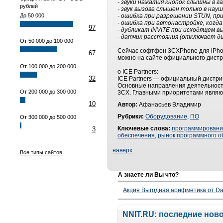
- звуки нажатия кнопок слышны в г
рублей
- звук вызова слышен только в науш
До 50 000
- ошибка при разрешении STUN, при
- ошибка при автонастройке, когда
97
- дубликат INVITE при исходящем в
- датчик расстояния (отключает д
От 50 000 до 100 000
Сейчас софтфон 3CXPhone для iPhon
67
можно на сайте официального дистриб
От 100 000 до 200 000
о ICE Partners:
32
ICE Partners — официальный дистриб
Основные направления деятельности
От 200 000 до 300 000
3CX. Главными приоритетами являют
10
Автор:
Афанасьев Владимир
Рубрики:
Оборудование
,
ПО
От 300 000 до 500 000
Ключевые слова:
программирован
3
обеспечения
,
рынок программного о
наверх
Все типы сайтов
А знаете ли Вы что?
Акция Выгодная арифметика от Da
NNIT.RU: последние нов