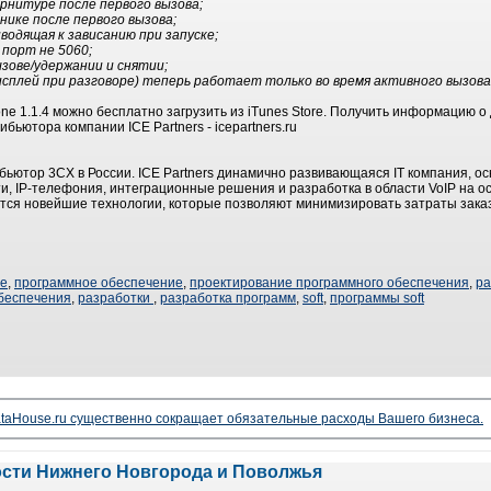
арнитуре после первого вызова;
нике после первого вызова;
водящая к зависанию при запуске;
 порт не 5060;
ызове/удержании и снятии;
исплей при разговоре) теперь работает только во время активного вызова
e 1.1.4 можно бесплатно загрузить из iTunes Store. Получить информацию о
ьютора компании ICE Partners - icepartners.ru
ьютор 3CX в России. ICE Partners динамично развивающаяся IT компания, ос
, IP-телефония, интеграционные решения и разработка в области VoIP на о
ся новейшие технологии, которые позволяют минимизировать затраты заказ
ие
,
программное обеспечение
,
проектирование программного обеспечения
,
ра
беспечения
,
разработки
,
разработка программ
,
soft
,
программы soft
taHouse.ru существенно сокращает обязательные расходы Вашего бизнеса.
ости Нижнего Новгорода и Поволжья