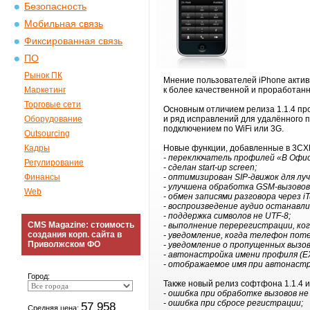
Безопасность
Мобильная связь
Фиксированная связь
ПО
Рынок ПК
Мнение пользователей iPhone актив
Маркетинг
к более качественной и проработан
Торговые сети
Основным отличием релиза 1.1.4 пр
Оборудование
и ряд исправлений для удалённого п
подключением по WiFi или 3G.
Outsourcing
Кадры
Новые функции, добавленные в 3CXPh
- переключатель профилей «В Офи
Регулирование
- сделан start-up screen;
Финансы
- оптимизирован SIP-движок для л
- улучшена обработка GSM-вызовов
Web
- обмен записями разговора через iTu
- воспроизведение аудио останавли
- поддержка символов не UTF-8;
CMS Magazine: стоимость
- выполнение перерегистрации, ког
создания корп. сайта в
- уведомление, когда телефон пот
Приволжском ФО
- уведомление о пропущенных вызов
- автонастройка имени профиля (E
- отображаемое имя при автонастр
Город:
Также новый релиз софтфона 1.1.4 
- ошибка при обработке вызовов не
- ошибка при сбросе регистрации;
57 958
Средняя цена: