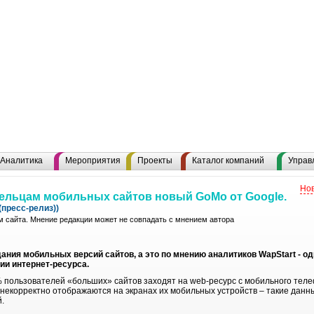
Аналитика
Мероприятия
Проекты
Каталог компаний
Управ
Нов
дельцам мобильных сайтов новый GoMo от Google.
пресс-релиз))
 сайта. Мнение редакции может не совпадать с мнением автора
ния мобильных версий сайтов, а это по мнению аналитиков WapStart - о
ии интернет-ресурса.
 пользователей «больших» сайтов заходят на web-ресурс с мобильного теле
 некорректно отображаются на экранах их мобильных устройств – такие дан
.