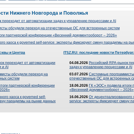
ости Нижнего Новгорода и Поволжья
 переходит от автоматизации задач к управлению процессами и AI
сты обсудили переход на отечественные ОС для встроенных систем
оги партнерской конференции «Весенний документооборот – 2026»
го хаоса к governed self-service: эксперты фиксируют смену парадигмы на р
сквы и Центра
ITSZ.RU: последние новости Петербург
ок переходит от автоматизации
04.08.2026
Российский RPA-рынок пе
 и AI
задач к управлению процессами и AI
мисты обсудили переход на
03.07.2026
Системные программисты
ных систем
отечественные ОС для встроенных с
итоги партнерской конференции
18.06.2026
ГК «ЭОС» подвела итоги 
 2026»
«Весенний документооборот – 2026»
ого хаоса к governed self-
16.06.2026
От децентрализованного ха
мену парадигмы на рынке данных
service: эксперты фиксируют смену 