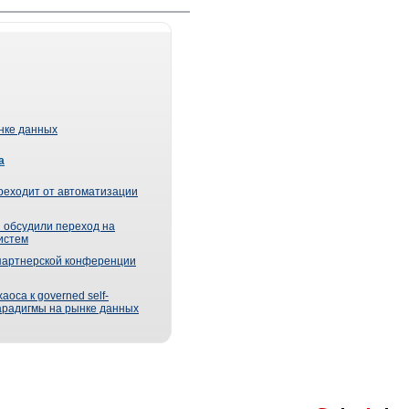
ынке данных
а
реходит от автоматизации
 обсудили переход на
истем
партнерской конференции
оса к governed self-
парадигмы на рынке данных