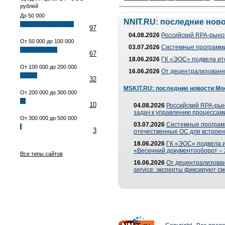
рублей
До 50 000
NNIT.RU: последние нов
97
04.08.2026
Российский RPA-рынок
От 50 000 до 100 000
03.07.2026
Системные программи
67
18.06.2026
ГК «ЭОС» подвела ит
От 100 000 до 200 000
16.06.2026
От децентрализованно
32
MSKIT.RU: последние новости Мо
От 200 000 до 300 000
10
04.08.2026
Российский RPA-рын
задач к управлению процессами
От 300 000 до 500 000
03.07.2026
Системные програм
3
отечественные ОС для встроен
18.06.2026
ГК «ЭОС» подвела 
«Весенний документооборот –
Все типы сайтов
16.06.2026
От децентрализованн
service: эксперты фиксируют с