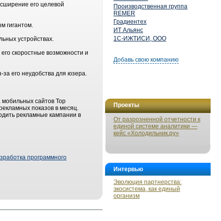
асширение его целевой
Производственная группа
REMER
Градиентех
м гигантом.
ИТ Альянс
1С-ИЖТИСИ, ООО
льных устройствах.
, его скоростные возможности и
Добавь свою компанию
-за его неудобства для юзера.
а мобильных сайтов Top
Проекты
 рекламных показов в месяц.
одить рекламные кампании в
От разрозненной отчетности к
единой системе аналитики —
кейс «Холодильник.ру»
зработка программного
Интервью
Эволюция партнерства:
экосистема, как единый
организм