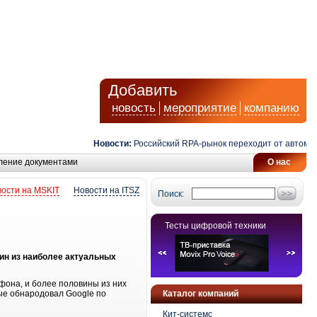
Добавить
новость
мероприятие
компанию
Новости:
Российский RPA-рынок переходит от автоматиз
ление документами
О нас
ости на MSKIT
Новости на ITSZ
Поиск:
Тесты цифровой техники
дин из наиболее актуальных
фона, и более половины из них
ные обнародовал Google по
Каталог компаний
Кит-системс