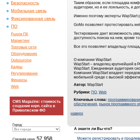
Безопасность
Таким образом, если площадка комф
аудитории, но и ее лояльность, и д
Мобильная связь
Именно поэтому эксперты WapStart 
Фиксированная связь
GoMo позволяет протестировать web
ПО
Тестирование дает возможность увид
Рынок ПК
доступность поиска на нем, кроме 
Маркетинг
Все это позволяет владельцу площад
Торговые сети
Оборудование
О компании WapStart
Outsourcing
WapStart – владелец крупнейшей в Р
Кадры
WapStart. Ежедневная аудитория сис
Компания WapStart владеет передов
Регулирование
мобильной среде с высокой эффекти
Финансы
Автор:
WapStart
Web
Рубрики:
ПО
,
Web
Ключевые слова:
программирован
CMS Magazine: стоимость
обеспечения
,
рынок программного о
создания корп. сайта в
Приволжском ФО
наверх
Город:
А знаете ли Вы что?
57 958
Можете регистрировать и продлев
Средняя цена: