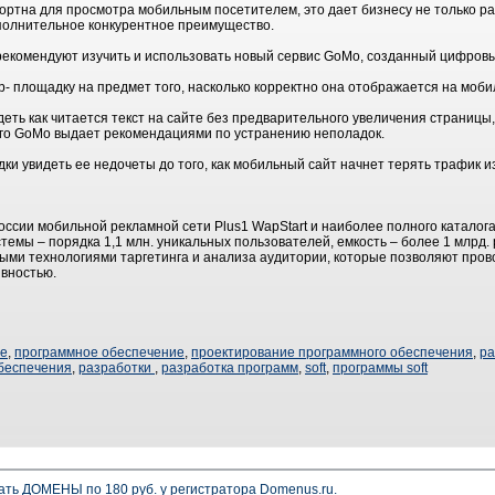
ортна для просмотра мобильным посетителем, это дает бизнесу не только р
ополнительное конкурентное преимущество.
рекомендуют изучить и использовать новый сервис GoMo, созданный цифровы
- площадку на предмет того, насколько корректно она отображается на моби
еть как читается текст на сайте без предварительного увеличения страницы
того GoMo выдает рекомендациями по устранению неполадок.
ки увидеть ее недочеты до того, как мобильный сайт начнет терять трафик из
оссии мобильной рекламной сети Plus1 WapStart и наиболее полного каталог
темы – порядка 1,1 млн. уникальных пользователей, емкость – более 1 млрд.
ыми технологиями таргетинга и анализа аудитории, которые позволяют пров
вностью.
ие
,
программное обеспечение
,
проектирование программного обеспечения
,
ра
беспечения
,
разработки
,
разработка программ
,
soft
,
программы soft
ать ДОМЕНЫ по 180 руб. у регистратора Domenus.ru.