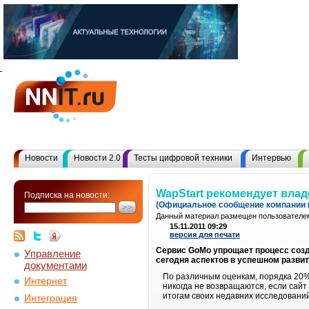
Новости
Новости 2.0
Тесты цифровой техники
Интервью
WapStart рекомендует вла
Подписка на новости:
(Официальное сообщение компании (
Данный материал размещен пользователем
15.11.2011 09:29
версия для печати
Сервис GoMo упрощает процесс созда
Управление
сегодня аспектов в успешном развит
документами
По различным оценкам, порядка 20%
Интернет
никогда не возвращаются, если сайт
итогам своих недавних исследований
Интеграция