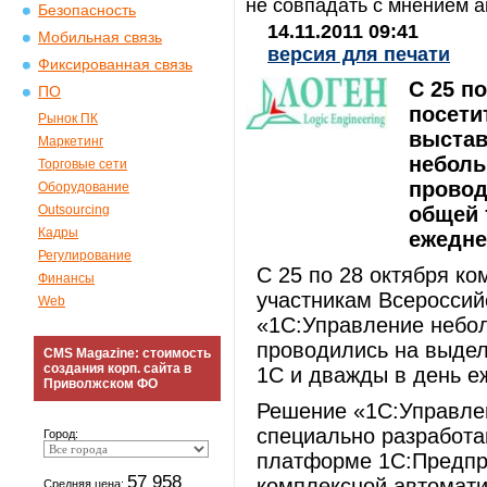
не совпадать с мнением а
Безопасность
14.11.2011 09:41
Мобильная связь
версия для печати
Фиксированная связь
С 25 п
ПО
посети
Рынок ПК
выстав
Маркетинг
неболь
Торговые сети
провод
Оборудование
Outsourcing
общей 
Кадры
ежедне
Регулирование
С 25 по 28 октября к
Финансы
участникам Всероссий
Web
«1С:Управление небо
проводились на выдел
CMS Magazine: стоимость
создания корп. сайта в
1С и дважды в день е
Приволжском ФО
Решение «1С:Управле
специально разработ
Город:
платформе 1С:Предпри
57 958
комплексной автомати
Средняя цена: