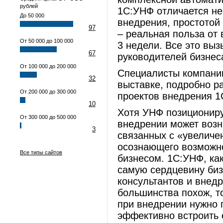
рублей
1С:УНФ отличается не
До 50 000
внедрения, простотой
97
– реальная польза от
От 50 000 до 100 000
3 недели. Все это вы
67
руководителей бизнес
От 100 000 до 200 000
Специалисты компании
32
выставке, подробно р
От 200 000 до 300 000
проектов внедрения 1
10
Хотя УНФ позициониру
От 300 000 до 500 000
внедрении может возн
3
связанных с «увеличе
осознающего возможн
Все типы сайтов
бизнесом. 1С:УНФ, ка
самую сердцевину биз
консультантов и внед
большинства похож, т
при внедрении нужно 
эффективно встроить 