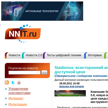
Новости
Новости 2.0
Тесты цифровой техники
Интервью
Stadionus: всесторонний 
Подписка на новости:
доступной цене
(Официальное сообщение компании (
Данный материал размещен пользователем
28.09.2011 10:08
версия для печати
Управление
Компания S
документами
0.8, новую
Интернет
цене каждый
инструмент
Интеграция
Stadionus - программная аналитиче