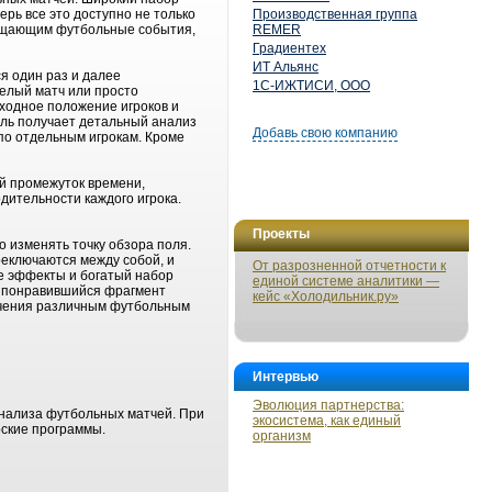
рь все это доступно не только
Производственная группа
свещающим футбольные события,
REMER
Градиентех
ИТ Альянс
я один раз и далее
1С-ИЖТИСИ, ООО
целый матч или просто
ходное положение игроков и
ель получает детальный анализ
Добавь свою компанию
 по отдельным игрокам. Кроме
ый промежуток времени,
дительности каждого игрока.
Проекты
 изменять точку обзора поля.
реключаются между собой, и
От разрозненной отчетности к
е эффекты и богатый набор
единой системе аналитики —
ть понравившийся фрагмент
кейс «Холодильник.ру»
бучения различным футбольным
Интервью
Эволюция партнерства:
анализа футбольных матчей. При
экосистема, как единый
рские программы.
организм