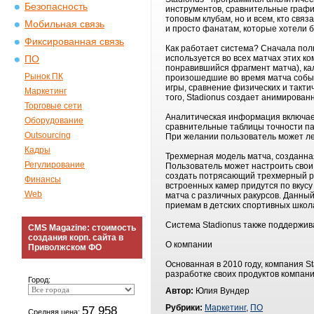
Безопасность
инструментов, сравнительные график
топовым клубам, но и всем, кто св
Мобильная связь
и просто фанатам, которые хотели 
Фиксированная связь
Как работает система? Сначала поль
используется во всех матчах этих к
ПО
понравившийся фрагмент матча), ка
Рынок ПК
произошедшие во время матча событ
игры, сравнение физических и такти
Маркетинг
того, Stadionus создает анимирован
Торговые сети
Аналитическая информация включает
Оборудование
сравнительные таблицы точности па
Outsourcing
При желании пользователь может лег
Кадры
Трехмерная модель матча, созданна
Регулирование
Пользователь может настроить свои
создать потрясающий трехмерный ро
Финансы
встроенных камер придутся по вкус
Web
матча с различных ракурсов. Данны
приемам в детских спортивных школ
Система Stadionus также поддержива
CMS Magazine: стоимость
создания корп. сайта в
О компании
Приволжском ФО
Основанная в 2010 году, компания 
разработке своих продуктов компан
Город:
Автор:
Юлия Вундер
Рубрики:
Маркетинг
,
ПО
57 958
Средняя цена: