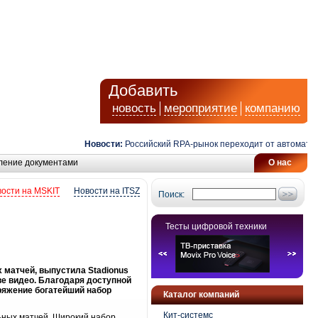
Добавить
новость
мероприятие
компанию
Новости:
Российский RPA-рынок переходит от автоматизац
ление документами
О нас
ости на MSKIT
Новости на ITSZ
Поиск:
Тесты цифровой техники
 матчей, выпустила Stadionus
ве видео. Благодаря доступной
оряжение богатейший набор
Каталог компаний
Кит-системс
ьных матчей. Широкий набор