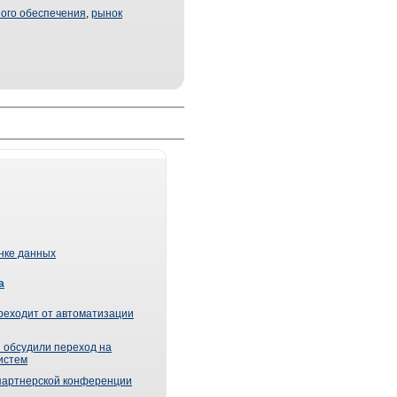
ого обеспечения
,
рынок
ынке данных
а
реходит от автоматизации
 обсудили переход на
истем
партнерской конференции