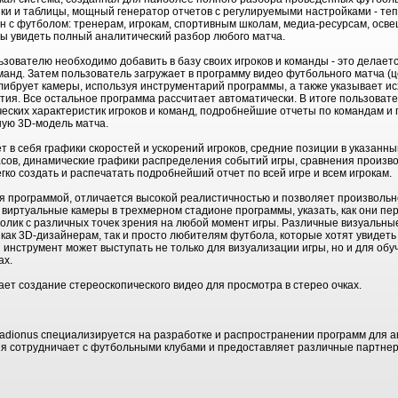
и и таблицы, мощный генератор отчетов с регулируемыми настройками - тепе
язан с футболом: тренерам, игрокам, спортивным школам, медиа-ресурсам, о
бы увидеть полный аналитический разбор любого матча.
зователю необходимо добавить в базу своих игроков и команды - это делаетс
оманд. Затем пользователь загружает в программу видео футбольного матча (
либрует камеры, используя инструментарий программы, а также указывает ис
ия. Все остальное программа рассчитает автоматически. В итоге пользоват
ческих характеристик игроков и команд, подробнейшие отчеты по командам и
ную 3D-модель матча.
 в себя графики скоростей и ускорений игроков, средние позиции в указанн
сов, динамические графики распределения событий игры, сравнения произво
ко создать и распечатать подробнейший отчет по всей игре и всем игрокам.
я программой, отличается высокой реалистичностью и позволяет произвольно
 виртуальные камеры в трехмерном стадионе программы, указать, как они пе
лик с различных точек зрения на любой момент игры. Различные визуальны
у как 3D-дизайнерам, так и просто любителям футбола, которые хотят увиде
й инструмент может выступать не только для визуализации игры, но и для о
ах.
ет создание стереоскопического видео для просмотра в стерео очках.
Stadionus специализируется на разработке и распространении программ для 
ия сотрудничает с футбольными клубами и предоставляет различные партне