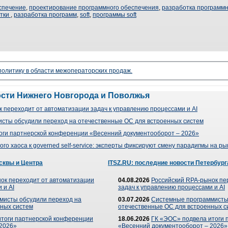
спечение
,
проектирование программного обеспечения
,
разработка программн
отки
,
разработка программ
,
soft
,
программы soft
 политику в области межоператорских продаж.
ости Нижнего Новгорода и Поволжья
 переходит от автоматизации задач к управлению процессами и AI
сты обсудили переход на отечественные ОС для встроенных систем
оги партнерской конференции «Весенний документооборот – 2026»
го хаоса к governed self-service: эксперты фиксируют смену парадигмы на р
сквы и Центра
ITSZ.RU: последние новости Петербург
ок переходит от автоматизации
04.08.2026
Российский RPA-рынок пе
 и AI
задач к управлению процессами и AI
мисты обсудили переход на
03.07.2026
Системные программисты
ных систем
отечественные ОС для встроенных с
итоги партнерской конференции
18.06.2026
ГК «ЭОС» подвела итоги 
 2026»
«Весенний документооборот – 2026»