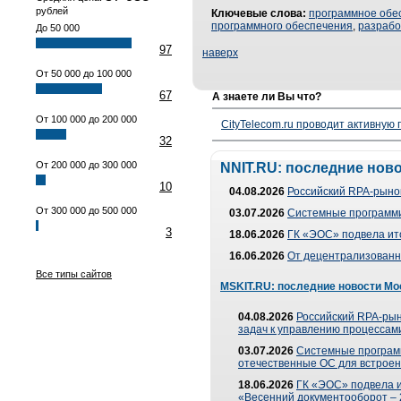
рублей
Ключевые слова:
программное обе
программного обеспечения
,
разраб
До 50 000
97
наверх
От 50 000 до 100 000
67
А знаете ли Вы что?
От 100 000 до 200 000
CityTelecom.ru проводит активную
32
От 200 000 до 300 000
NNIT.RU: последние нов
10
04.08.2026
Российский RPA-рынок
От 300 000 до 500 000
03.07.2026
Системные программи
3
18.06.2026
ГК «ЭОС» подвела ит
16.06.2026
От децентрализованно
Все типы сайтов
MSKIT.RU: последние новости Мо
04.08.2026
Российский RPA-рын
задач к управлению процессами
03.07.2026
Системные програм
отечественные ОС для встроен
18.06.2026
ГК «ЭОС» подвела 
«Весенний документооборот –