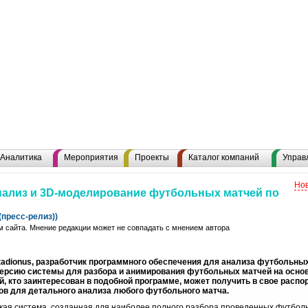
Аналитика
Мероприятия
Проекты
Каталог компаний
Управ
Нов
анализ и 3D-моделирование футбольных матчей по
пресс-релиз))
 сайта. Мнение редакции может не совпадать с мнением автора
tadionus, разработчик программного обеспечения для анализа футбольных
 версию системы для разбора и анимирования футбольных матчей на осно
, кто заинтересован в подобной программе, может получить в свое расп
ов для детального анализа любого футбольного матча.
ская система, созданная для наиболее полного разбора проведенных футбол