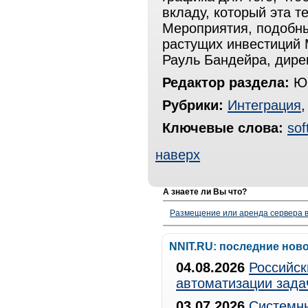
вкладу, который эта т
Мероприятия, подобны
растущих инвестиций 
Рауль Бандейра, дирек
Редактор раздела:
Юр
Рубрики:
Интеграция
Ключевые слова:
sof
наверх
А знаете ли Вы что?
Размещение или аренда сервера в
NNIT.RU: последние нов
04.08.2026
Российск
автоматизации зада
03.07.2026
Системны