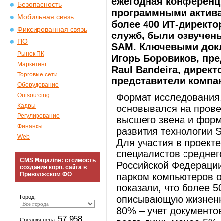
ежегодная конференц
Безопасность
программными актива
Мобильная связь
более 400 ИТ-директ
Фиксированная связь
служб, были озвучены
ПО
SAM. Ключевыми докл
Рынок ПК
Игорь Боровиков, пре
Маркетинг
Raul Bandeira, директ
Торговые сети
представители компан
Оборудование
Outsourcing
Формат исследования, 
Кадры
основывался на прове
Регулирование
высшего звена и форм
Финансы
развития технологии 
Web
Для участия в проекте
специалистов среднего
CMS Magazine: стоимость
Российской Федерации
создания корп. сайта в
Приволжском ФО
парком компьютеров о
показали, что более 
Город:
описывающую жизненн
80% – учет документо
57 958
Средняя цена: