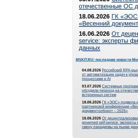
отечественные ОС д
18.06.2026
ГК «ЭОС»
«Весенний документ
16.06.2026
От децен
service: эксперты 
данных
MSKIT.RU: последние новости Мо
04.08.2026
Российский RPA-рын
от автоматизации задач к упр
процессами и AI
03.07.2026
Системные програ
обсудили переход на отечеств
встроенных систем
18.06.2026
ГК «ЭОС» подвела и
партнерской конференции «Ве
документооборот – 2026»
16.06.2026
От децентрализован
governed self-service: эксперт
смену парадигмы на рынке дан