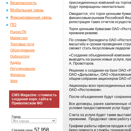
Безопасность
присоединенных компаний на торгов
будут прекращены окончательно.
Мобильная связь
Ожидается, что торги ценными бума
Фиксированная связь
финансовым рынкам Российской Феде
регистрация таких отчетов осуществ
ПО
Торги ценными бумагами ОАО «Росте
Рынок ПК
прежнем режиме.
Маркетинг
По словам Президента ОАО «Ростел
Торговые сети
масштабу и срокам проведения стру
сможет стать безусловным лидером в
Оборудование
«Создание объединенной компании 
Outsourcing
выводить на рынок новые услуги, п
Кадры
А. Провоторов.
Регулирование
Решение о создании на базе ОАО «
ОАО «Дальсвязь», ОАО «Уралсвязьи
Финансы
общем собрании акционеров ОАО «Ро
Web
Акционеры всех присоединенных ком
ОАО «Ростелеком».
CMS Magazine: стоимость
После объединения будут сохранен
создания корп. сайта в
Приволжском ФО
Все договоры, ранее заключенные «
условия предоставления услуг буду
Счета за услуги будет также выстав
Город:
прежними. Продолжат свою работу в
Графики работы офисов продаж и о
57 958
бюро ремонта и службы технической 
Средняя цена: