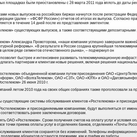
ых площадках были приостановлены с 28 марта 2011 года вплоть до даты рео
гами новых выпусков на российских биржах начнутся после регистрации Феде
рации (далее – «ФСФР России») отчетов об итогах их выпуска. Согласно пр
ляется в течение 14 дней после их представления эмитентом.
леком» существующих выпусков, а также соответствующими депозитарными р
еком» Александра Провоторова, «наши компании успешно завершили важне
ктурной реформы». «В результате в России создана крупнейшая телекоммун
 целом ряде сегментов отечественного рынка», – подчеркнул он
позволит быстрее и интенсивнее развивать телекоммуникационную инфрастр
редлагать партнерам и клиентам новые решения, включая решения националь
Ростелеком» объединенной компании путем присоединения ОАО «ЦентрТеле
нформ», ОАО «ВолгаТелеком», ОАО «СЗТ», ОАО «ЮТК» и ОАО «Дагсвязьинфо
стелеком» 26 июня 2010 г.
паний летом 2010 года на своих общих собраниях также проголосовали за п
ы существующие системы обслуживания клиентов «Ростелекома» и присоеди
Ростелекомом» и присоединяемыми компаниями, будут выполняться от имен
т соответствовать ранее заключенным договорам.
лять ОАО «Ростелеком». Сроки получения счетов на оплату услуг и условия о
се точки приема оплаты услуг в отделениях банков, отделениях «Почты Росс
бслуживания клиентов сохранятся без изменений. Телефоны информационно
поддержки абонентов останутся прежними, как и график их работы.