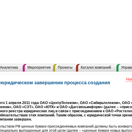
Аналитика
Мероприятия
Проекты
Каталог компаний
Управ
Нов
 юридическом завершении процесса создания
что 1 апреля 2011 года ОАО «ЦентрТелеком», ОАО «Сибирьтелеком», ОАО
еком», ОАО «СЗТ», ОАО «ЮТК» и ОАО «Дагсвязьинформ» (далее – «прис
ного реестра юридических лиц в связи с присоединением к ОАО «Ростеле
бязательствам этих компаний. Таким образом, с юридической точки зрени
мпании завершен.
тельством РФ ценные бумаги присоединяемых компаний должны быть конвер
пециально выпущенные для этой цели (далее – «ценные бумаги новых выпуск