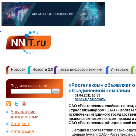
Новости
Новости 2.0
Тесты цифровой техники
Интервью
«Ростелеком» объявляет о
Подписка на новости:
объединенной компании
01.04.2011 16:53
версия для печати
ОАО «Ростелеком» сообщает о том, 
«Уралсвязьинформ», ОАО «ВолгаТел
Управление
исключены из Единого государствен
документами
правопреемником по всем правам и о
ОАО «Ростелеком» объединенной ко
Интернет
Сегодня в соответствии с законода
Интеграция
ценные бумаги ОАО «Ростелеком», с