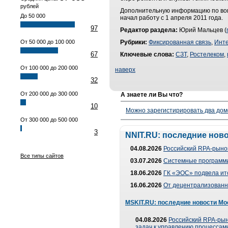
рублей
Дополнительную информацию по воп
До 50 000
начал работу с 1 апреля 2011 года.
97
Редактор раздела:
Юрий Мальцев (
От 50 000 до 100 000
Рубрики:
Фиксированная связь
,
Инт
67
Ключевые слова:
СЗТ
,
Ростелеком
,
От 100 000 до 200 000
наверх
32
От 200 000 до 300 000
А знаете ли Вы что?
10
Можно зарегистирировать два дом
От 300 000 до 500 000
3
NNIT.RU: последние нов
04.08.2026
Российский RPA-рынок
Все типы сайтов
03.07.2026
Системные программи
18.06.2026
ГК «ЭОС» подвела ит
16.06.2026
От децентрализованно
MSKIT.RU: последние новости Мо
04.08.2026
Российский RPA-рын
задач к управлению процессами