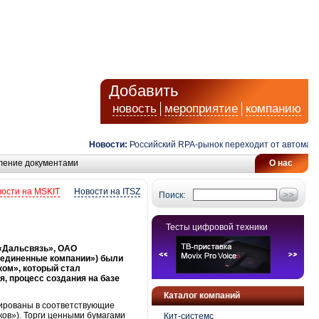
Добавить
новость
мероприятие
компанию
Новости:
Российский RPA-рынок переходит от автоматизац
ление документами
О нас
ости на MSKIT
Новости на ITSZ
Поиск:
Тесты цифровой техники
 «Дальсвязь», ОАО
оединенные компании») были
ком», который стал
я, процесс создания на базе
Каталог компаний
тированы в соответствующие
ов»). Торги ценными бумагами
Кит-системс