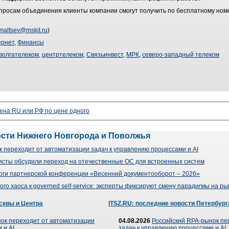
росам объединения клиенты компании смогут получить по бесплатному номе
maltsev@mskit.ru
)
ернет
,
Финансы
волгателеком
,
центртелеком
,
Связьинвест
,
МРК
,
северо-западный телеком
ена RU или РФ по цене одного
ости Нижнего Новгорода и Поволжья
 переходит от автоматизации задач к управлению процессами и AI
сты обсудили переход на отечественные ОС для встроенных систем
оги партнерской конференции «Весенний документооборот – 2026»
го хаоса к governed self-service: эксперты фиксируют смену парадигмы на р
сквы и Центра
ITSZ.RU: последние новости Петербург
ок переходит от автоматизации
04.08.2026
Российский RPA-рынок пе
 и AI
задач к управлению процессами и AI