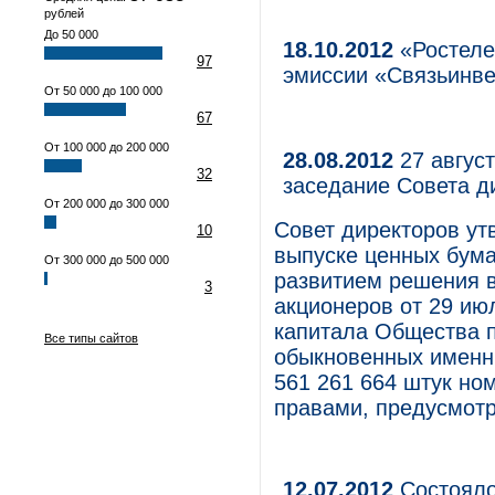
рублей
До 50 000
18.10.2012
«Ростеле
97
эмиссии «Связьинв
От 50 000 до 100 000
67
От 100 000 до 200 000
28.08.2012
27 август
32
заседание Совета 
От 200 000 до 300 000
Совет директоров у
10
выпуске ценных бума
От 300 000 до 500 000
развитием решения 
3
акционеров от 29 ию
капитала Общества 
Все типы сайтов
обыкновенных именн
561 261 664 штук но
правами, предусмот
12.07.2012
Состояло