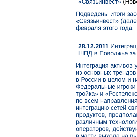
«Связьинвест»
(Нов
Подведены итоги зао
«Связьинвест» (дале
февраля этого года.
28.12.2011
Интеграц
ШПД в Поволжье за 
Интеграция активов 
из основных трендов
в России в целом и н
Федеральные игроки 
тройка» и «Ростелеко
по всем направления
интеграцию сетей св
продуктов, предпола
различным технологи
операторов, действ
в части выхода на ры