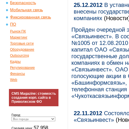
Безопасность
25.12.2012
В уставн
Мобильная связь
внесены государств
Фиксированная связь
компаниях
(Новости
ПО
Пройден очередной 
Рынок ПК
«Связьинвест». В со
Маркетинг
№1005 от 12.08.2010
Торговые сети
капитал ОАО «Связь
Оборудование
государственные дол
Outsourcing
Кадры
компаниях в обмен 
Регулирование
«Связьинвест». ОАО 
Финансы
голосующие акции в
Web
«Башинформсвязь», 
телефонная станци
CMS Magazine: стоимость
«Чукоткасвязьинфор
создания корп. сайта в
Приволжском ФО
22.11.2012
Состояло
Город:
«Связьинвест»
(Ново
57 958
Средняя цена: