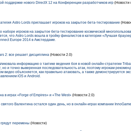
й поддержке нового DirectX 12 на Конференции разработчиков игр
(Новости 
тегия Astro Lords приглашает игроков на закрытое бета-тестирование
(Новос
 наборе игроков на закрытое бета-тестирование космической многопользова
тся, что Astro Lords вошла в тройку финалистов в категории «Лучшая браузер
onnect Europe 2014 в Амстердаме.
Wars 2: все решает дисциплина
(Новости 2.0)
иковала информацию о тактике ведения боя в новой онлайн-стратегии Tribal
т, но и точно выверенная последовательность атак, поэтому игрокам рекомен
ом видео объясняется, как правильно атаковать, а также демонстрируется эк
авлением iOS и Android.
а в играх «Forge of Empires» и «The West»
(Новости 2.0)
я святого Валентина остался один день, но в онлайн-играх компании InnoGame
 грядут перемены
(Новости)