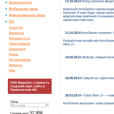
13.10.2014
Rising Generals ввод
Безопасность
Мобильная связь
Компания InnoGames совсем недав
Generals. В игре будут представл
Фиксированная связь
видеоролике компания познакомил
характеристики игры.
ПО
Рынок ПК
13.10.2014
InnoGames начинает т
Маркетинг
Торговые сети
Разработчик онлайн-игр InnoGame
Оборудование
Wars 2».
Outsourcing
Кадры
18.08.2014
Skyforge: первый взг
Регулирование
Финансы
Web
18.08.2014
Симулятор «Цветочна
CMS Magazine: стоимость
создания корп. сайта в
Приволжском ФО
28.03.2014
«Tribal Wars 2» — нов
Город:
InnoGames выпускает оркестровую
57 958
Средняя цена: