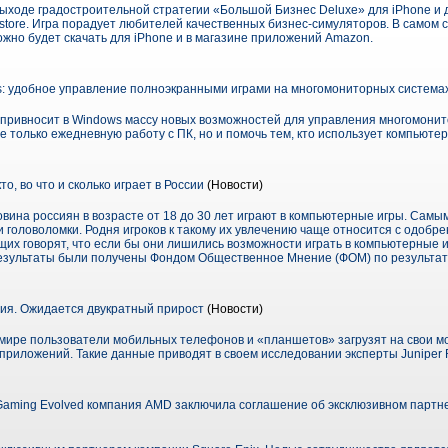
выходе градостроительной стратегии «Большой Бизнес Deluxe» для iPhone и д
ore. Игра порадует любителей качественных бизнес-симуляторов. В самом с
ожно будет скачать для iPhone и в магазине приложений Amazon.
ors: удобное управление полноэкранными играми на многомониторных система
rs привносит в Windows массу новых возможностей для управления многомон
е только ежедневную работу с ПК, но и помочь тем, кто использует компьютер 
о, во что и сколько играет в России
(Новости)
овина россиян в возрасте от 18 до 30 лет играют в компьютерные игры. Сам
 головоломки. Родня игроков к такому их увлечению чаще относится с одобр
щих говорят, что если бы они лишились возможности играть в компьютерные и
результаты были получены Фондом Общественное Мнение (ФОМ) по результат
я. Ожидается двукратный прирост
(Новости)
м мире пользователи мобильных телефонов и «планшетов» загрузят на свои 
приложений. Такие данные приводят в своем исследовании эксперты Juniper 
aming Evolved компания AMD заключила соглашение об эксклюзивном партне