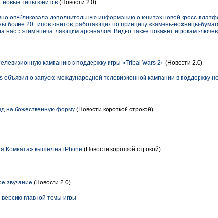
ит новые типы юнитов
(Новости 2.0)
но опубликовала дополнительную информацию о юнитах новой кросс-платфо
ены более 20 типов юнитов, работающих по принципу «камень-ножницы-бумага
а нас с этим впечатляющим арсеналом. Видео также покажет игрокам ключе
елевизионную кампанию в поддержку игры «Tribal Wars 2»
(Новости 2.0)
s объявил о запуске международной телевизионной кампании в поддержку но
ляд на божественную форму
(Новости короткой строкой)
я Комната» вышел на iPhone
(Новости короткой строкой)
ое звучание
(Новости 2.0)
 версию главной темы игры