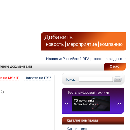
Добавить
новость
мероприятие
компанию
Новости:
Российский RPA-рынок переходит от автома
ление документами
О нас
и на MSKIT
Новости на ITSZ
Поиск:
ой)
Тесты цифровой техники
Каталог компаний
Кит-системс