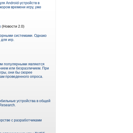
ля Android-устройств в
кором времени игру, уже
х
(Новости 2.0)
иторными системами. Однако
для игр.
ыми популярными являются
ением или безразличием. При
гры, они бы скорее
ам проведенного опроса.
мобильные устройства в общей
Research.
рстве с разработчиками