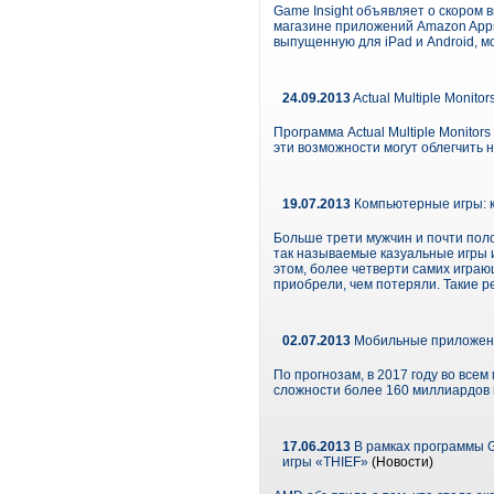
Game Insight объявляет о скором 
магазине приложений Amazon Appst
выпущенную для iPad и Android, м
24.09.2013
Actual Multiple Monit
Программа Actual Multiple Monito
эти возможности могут облегчить н
19.07.2013
Компьютерные игры: кт
Больше трети мужчин и почти пол
так называемые казуальные игры и
этом, более четверти самих играю
приобрели, чем потеряли. Такие 
02.07.2013
Мобильные приложени
По прогнозам, в 2017 году во все
сложности более 160 миллиардов 
17.06.2013
В рамках программы G
игры «THIEF»
(Новости)