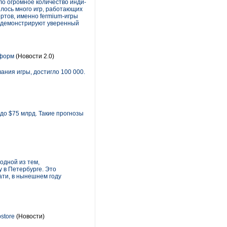
ло огромное количество инди-
лось много игр, работающих
ертов, именно fermium-игры
ли демонстрируют уверенный
тформ
(Новости 2.0)
ния игры, достигло 100 000.
до $75 млрд. Такие прогнозы
одной из тем,
у в Петербурге. Это
ати, в нынешнем году
store
(Новости)