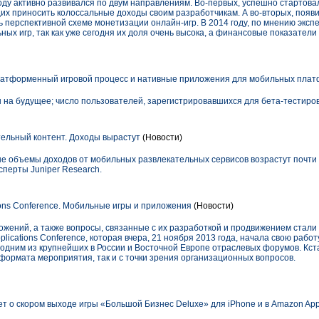
ду активно развивался по двум направлениям. Во-первых, успешно стартова
их приносить колоссальные доходы своим разработчикам. А во-вторых, появи
ь перспективной схеме монетизации онлайн-игр. В 2014 году, по мнению эксп
ных игр, так как уже сегодня их доля очень высока, а финансовые показате
-платформенный игровой процесс и нативные приложения для мобильных пла
на будущее; число пользователей, зарегистрировавшихся для бета-тестирова
ельный контент. Доходы вырастут
(Новости)
ые объемы доходов от мобильных развлекательных сервисов возрастут почти 
сперты Juniper Research.
ions Conference. Мобильные игры и приложения
(Новости)
жений, а также вопросы, связанные с их разработкой и продвижением стали 
lications Conference, которая вчера, 21 ноября 2013 года, начала свою работ
одним из крупнейших в России и Восточной Европе отраслевых форумов. Кст
формата мероприятия, так и с точки зрения организационных вопросов.
ет о скором выходе игры «Большой Бизнес Deluxe» для iPhone и в Amazon App