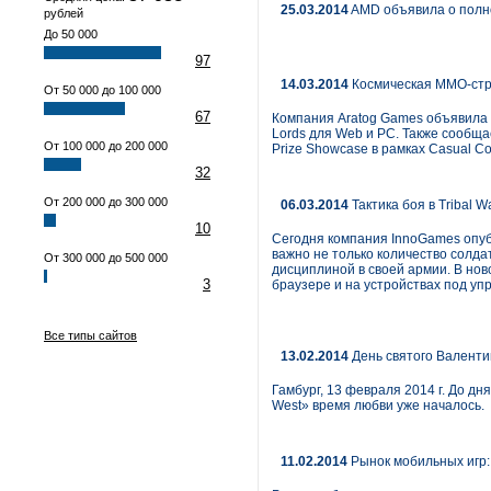
25.03.2014
AMD объявила о полно
рублей
До 50 000
97
14.03.2014
Космическая MMO-стра
От 50 000 до 100 000
67
Компания Aratog Games объявила о
Lords для Web и PC. Также сообщае
От 100 000 до 200 000
Prize Showcase в рамках Casual C
32
От 200 000 до 300 000
06.03.2014
Тактика боя в Tribal 
10
Сегодня компания InnoGames опубл
важно не только количество солда
От 300 000 до 500 000
дисциплиной в своей армии. В нов
3
браузере и на устройствах под упр
Все типы сайтов
13.02.2014
День святого Валентин
Гамбург, 13 февраля 2014 г. До дн
West» время любви уже началось.
11.02.2014
Рынок мобильных игр: