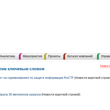
Аналитика
Мероприятия
Проекты
Каталог компаний
Управ
Новост
этим ключевым словом
дет на соревнованиях по защите информации RuCTF
(Новости короткой строк
брала 30 миллионов загрузок
(Новости короткой строкой)