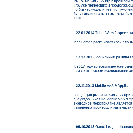
Рынок мобильных игр в прошлом го
игр, уже принесших и продолжающ
по бизнес-модели freemium – очен
будут лидировать на рынке мобиль
рост.
22.01.2014
Tribal Wars 2: кросс
InnoGames раскрывает свои планы 
12.12.2013
Мобильный развлекат
К 2017 году во всем мире ежегодн
приводят в своем исследовании эк
22.11.2013
Mobile VAS & Applicat
Тенденции рынка мобильных прило
обсуждавшихся на Mobile VAS & App
ежегодное мероприятие является 
изменения произошли как в части 
09.10.2013
Game Insight объявля