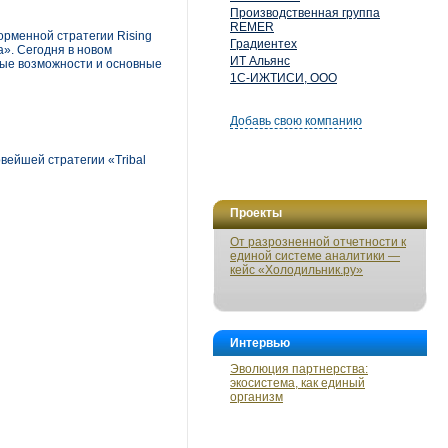
Производственная группа
REMER
рменной стратегии Rising
Градиентех
». Сегодня в новом
ИТ Альянс
вые возможности и основные
1С-ИЖТИСИ, ООО
Добавь свою компанию
вейшей стратегии «Tribal
Проекты
От разрозненной отчетности к
единой системе аналитики —
кейс «Холодильник.ру»
Интервью
Эволюция партнерства:
экосистема, как единый
организм