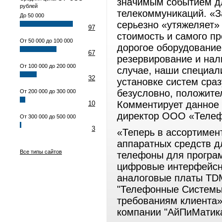
значимым событием дл
рублей
телекоммуникаций. «З
До 50 000
серьезно «утяжеляет»
97
стоимость и самого пр
От 50 000 до 100 000
дорогое оборудование
67
резервирование и нал
От 100 000 до 200 000
случае, наши специал
32
установке систем сраз
безусловно, положите
От 200 000 до 300 000
Комментирует данное
10
директор ООО «Теле
От 300 000 до 500 000
3
«Теперь в ассортимен
аппаратных средств д
Все типы сайтов
телефоны для програм
цифровые интерфейсн
аналоговые платы TDM
"Телефонные Системы
требованиям клиента»
компании "АйПиМатика