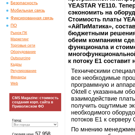
Безопасность
YEASTAR YE110. Тепер
Мобильная связь
сэкономить на оборуд
Фиксированная связь
Стоимость платы YE
«АйПиМатика», состав
ПО
бюджетными решения
Рынок ПК
обеим компаниям сде
Маркетинг
Торговые сети
функционала и стоим
Оборудование
многофункциональной
Outsourcing
к потоку Е1 составит 
Кадры
Техническими специа
Регулирование
все необходимые про
Финансы
Web
программную и аппар
Oktell с указанным о
взаимодействие платы
CMS Magazine: стоимость
создания корп. сайта в
получить ощутимые эк
Приволжском ФО
необходимого оборуд
потоков E1 к серверу O
Город:
По мнению менеджмент
57 958
Средняя цена: