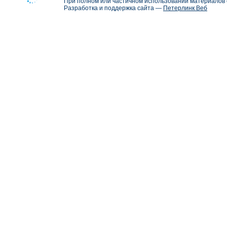
При полном или частичном использовании материалов с
Разработка и поддержка сайта —
Петерлинк Веб