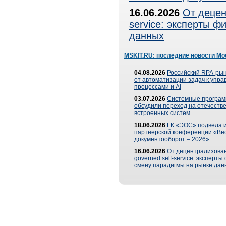
16.06.2026
От децен
service: эксперты 
данных
MSKIT.RU: последние новости Мо
04.08.2026
Российский RPA-рын
от автоматизации задач к упр
процессами и AI
03.07.2026
Системные програ
обсудили переход на отечеств
встроенных систем
18.06.2026
ГК «ЭОС» подвела и
партнерской конференции «Ве
документооборот – 2026»
16.06.2026
От децентрализован
governed self-service: эксперт
смену парадигмы на рынке дан