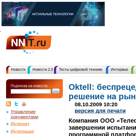
Новости
Новости 2.0
Тесты цифровой техники
Интервью
Oktell: беспрец
Подписка на новости:
решение на рын
08.10.2009 10:20
версия для печати
Управление
документами
Компания ООО «Теле
Интернет
завершении испытани
Интеграция
программной платфор