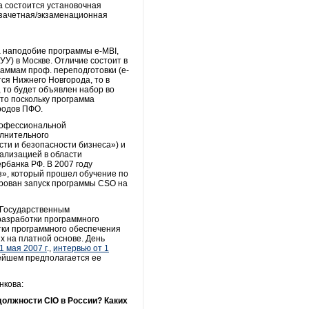
а состоится установочная
- зачетная/экзаменационная
а наподобие программы e-MBI,
У) в Москве. Отличие состоит в
раммам проф. переподготовки (e-
тся Нижнего Новгорода, то в
 то будет объявлен набор во
то поскольку программа
ородов ПФО.
профессиональной
лнительного
и и безопасности бизнеса») и
ализацией в области
рбанка РФ. В 2007 году
з», который прошел обучение по
ирован запуск программы CSO на
м Государственным
 разработки программного
тки программного обеспечения
х на платной основе. День
1 мая 2007 г
.,
интервью от 1
нейшем предполагается ее
нкова:
должности CIO в России? Каких