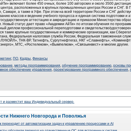
Ти» включает более 450 очных, более 100 авторских и около 3500 дистанцио
 центра, расположенных в крупных промышленных центрах России и СНГ. В 
 Самаре, а также в Уфе. При этом на всей территории России и СНГ действуе
ванию классов и ведению учебного процесса и единая система подготовки и 
государственную аттестацию и аккредитацию и приказом Министерства обра
 Новый статус дает право «Академии АйТи» по итогам обучения по програм
нный диплом профессиональной переподготовки и свидетельство/удостовере
я такие крупные государственные и коммерческие организации, как Сберег
тана, Федеральная налоговая служба России, Федеральная таможенная служ
ЛУКОЙЛ», ТНК-BP, Татнефть, Сургутнефтегаз, НКГ «Славнефть», «Коминефт
тэнерго», МТС, «Ростелеком», «Вымпелком», «Связьинвест» и многие другие.
кетинг
,
ПО
,
Кадры
,
Финансы
рование
,
методы программирования
,
обучение программированию
,
основы пр
мное обеспечение управления
,
проектирование программного обеспечения
,
ет и разместит ваш Индивидуальный сервер.
ости Нижнего Новгорода и Поволжья
 переходит от автоматизации задач к управлению процессами и AI
сты обсудили переход на отечественные ОС для встроенных систем