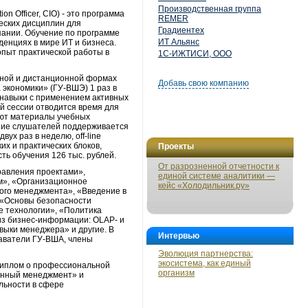
Производственная группа
 Officer, CIO) - это программа
REMER
еских дисциплин для
Градиентех
пании. Обучение по программе
ИТ Альянс
енциях в мире ИТ и бизнеса.
опыт практической работы в
1С-ИЖТИСИ, ООО
очной и дистанционной формах
Добавь свою компанию
 экономики» (ГУ-ВШЭ) 1 раз в
 навыки с применением активных
ой сессии отводится время для
ают материалы учебных
ние слушателей поддерживается
ух раз в неделю, off-line
х и практических блоков,
Проекты
ь обучения 126 тыс. рублей.
От разрозненной отчетности к
равления проектами»,
единой системе аналитики —
м», «Организационное
кейс «Холодильник.ру»
ого менеджмента», «Введение в
 «Основы безопасности
е технологии», «Политика
з бизнес-информации: OLAP- и
ыки менеджера» и другие. В
Интервью
даватели ГУ-ВША, члены
Эволюция партнерства:
экосистема, как единый
диплом о профессиональной
организм
онный менеджмент» и
льности в сфере