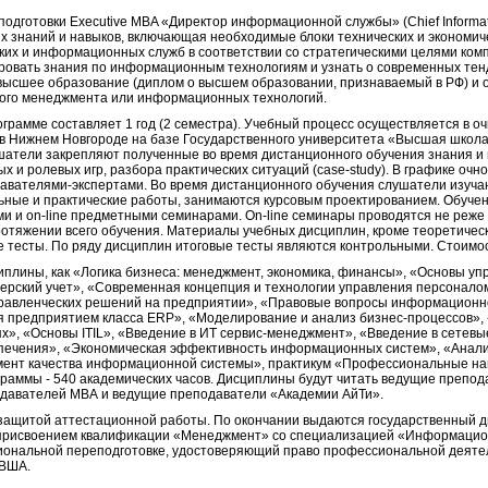
готовки Executive MBA «Директор информационной службы» (Chief Information
 знаний и навыков, включающая необходимые блоки технических и экономич
ких и информационных служб в соответствии со стратегическими целями ком
ровать знания по информационным технологиям и узнать о современных тенд
высшее образование (диплом о высшем образовании, признаваемый в РФ) и 
ого менеджмента или информационных технологий.
грамме составляет 1 год (2 семестра). Учебный процесс осуществляется в 
 в Нижнем Новгороде на базе Государственного университета «Высшая школа
ушатели закрепляют полученные во время дистанционного обучения знания и
х и ролевых игр, разбора практических ситуаций (case-study). В графике очн
давателями-экспертами. Во время дистанционного обучения слушатели изуч
ьные и практические работы, занимаются курсовым проектированием. Обуче
и и on-line предметными семинарами. Оn-line семинары проводятся не реже дв
тяжении всего обучения. Материалы учебных дисциплин, кроме теоретически
 тесты. По ряду дисциплин итоговые тесты являются контрольными. Стоимост
иплины, как «Логика бизнеса: менеджмент, экономика, финансы», «Основы уп
ерский учет», «Современная концепция и технологии управления персонало
правленческих решений на предприятии», «Правовые вопросы информационн
я предприятием класса ERP», «Моделирование и анализ бизнес-процессов»,
х», «Основы ITIL», «Введение в ИТ сервис-менеджмент», «Введение в сетевы
печения», «Экономическая эффективность информационных систем», «Анали
мент качества информационной системы», практикум «Профессиональные нав
раммы - 540 академических часов. Дисциплины будут читать ведущие препо
давателей МВА и ведущие преподаватели «Академии АйТи».
 защитой аттестационной работы. По окончании выдаются государственный 
с присвоением квалификации «Менеджмент» со специализацией «Информаци
иональной переподготовке, удостоверяющий право профессиональной деяте
-ВША.