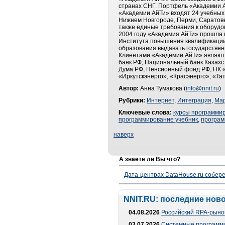
странах СНГ. Портфель «Академии Ай
«Академии АйТи» входят 24 учебных
Нижнем Новгороде, Перми, Саратове,
также единые требования к оборудо
2004 году «Академия АйТи» прошла 
Института повышения квалификации.
образования выдавать государстве
Клиентами «Академии АйТи» являютс
банк РФ, Национальный банк Казахс
Дума РФ, Пенсионный фонд РФ, НК «
«Иркутскэнерго», «Красэнерго», «Та
Автор:
Анна Тумакова (
info@nnit.ru
)
Рубрики:
Интернет
,
Интеграция
,
Мар
Ключевые слова:
курсы программи
программирование учебник
,
програм
наверх
А знаете ли Вы что?
Дата-центрах DataHouse.ru собер
NNIT.RU: последние нов
04.08.2026
Российский RPA-рынок
03.07.2026
Системные программи