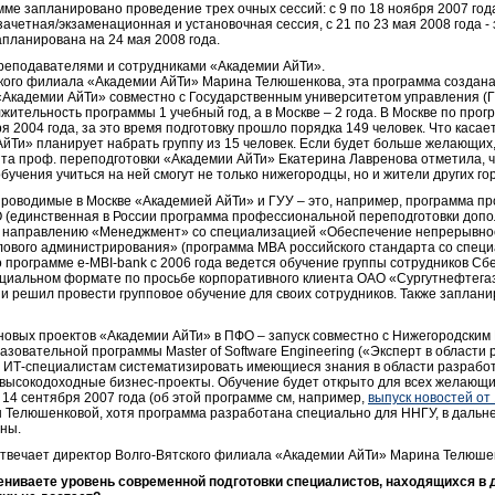
мме запланировано проведение трех очных сессий: с 9 по 18 ноября 2007 год
- зачетная/экзаменационная и установочная сессия, с 21 по 23 мая 2008 года 
планирована на 24 мая 2008 года.
реподавателями и сотрудниками «Академии АйТи».
ского филиала «Академии АйТи» Марина Телюшенкова, эта программа создан
«Академии АйТи» совместно с Государственным университетом управления (ГУ
жительность программы 1 учебный год, а в Москве – 2 года. В Москве по прог
ря 2004 года, за это время подготовку прошло порядка 149 человек. Что касае
йТи» планирует набрать группу из 15 человек. Если будет больше желающих,
нта проф. переподготовки «Академии АйТи» Екатерина Лавренова отметила, ч
учения учиться на ней смогут не только нижегородцы, но и жители других г
проводимые в Москве «Академией АйТи» и ГУУ – это, например, программа 
 (единственная в России программа профессиональной переподготовки допо
 направлению «Менеджмент» со специализацией «Обеспечение непрерывност
лового администрирования» (программа МВА российского стандарта со специ
программе e-MBI-bank с 2006 года ведется обучение группы сотрудников Сбе
циальном формате по просьбе корпоративного клиента ОАО «Сургутнефтега
 и решил провести групповое обучение для своих сотрудников. Также заплан
х новых проектов «Академии АйТи» в ПФО – запуск совместно с Нижегородски
азовательной программы Master of Software Engineering («Эксперт в области
 ИТ-специалистам систематизировать имеющиеся знания в области разрабо
в высокодоходные бизнес-проекты. Обучение будет открыто для всех желающи
 14 сентября 2007 года (об этой программе см, например,
выпуск новостей от 
ы Телюшенковой, хотя программа разработана специально для ННГУ, в даль
ны.
 отвечает директор Волго-Вятского филиала «Академии АйТи» Марина Телюше
ениваете уровень современной подготовки специалистов, находящихся в 