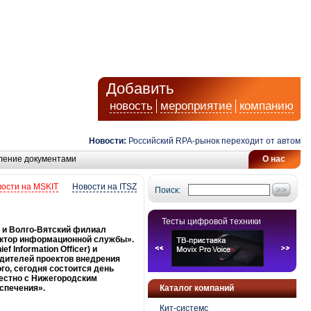
Добавить
новость
мероприятие
компанию
Новости:
Российский RPA-рынок переходит от автоматизаци
ление документами
О нас
ости на MSKIT
Новости на ITSZ
Поиск:
Тесты цифровой техники
 и Волго-Вятский филиал
ектор информационной службы».
 Information Officer) и
одителей проектов внедрения
о, сегодня состоится день
естно с Нижегородским
спечения».
Каталог компаний
Кит-системс