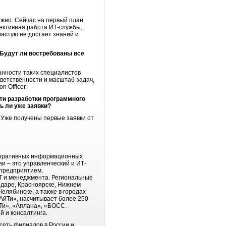
важно. Сейчас на первый план
фективная работа ИТ-службы,
частую не достает знаний и
Будут ли востребованы все
анности таких специалистов
ветственности и масштаб задач,
 Officer.
сти разработки программного
ь ли уже заявки?
. Уже получены первые заявки от
рпоративных информационных
и – это управленческий и ИТ-
 предприятием,
ИТ и менеджмента. Региональные
одаре, Красноярске, Нижнем
елябинске, а также в городах
АйТи», насчитывает более 250
Ти», «Аплана», «БОСС.
 и консалтинга.
сеть филиалов в России и