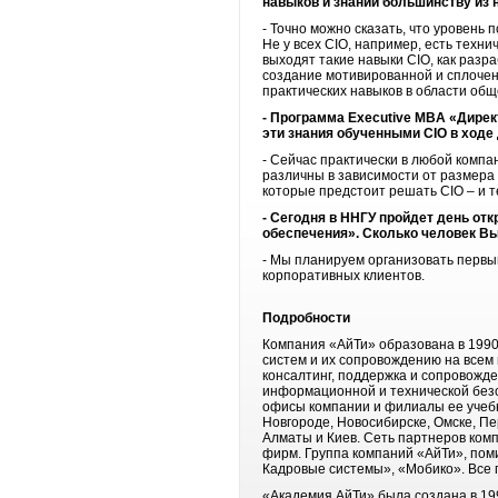
навыков и знаний большинству из 
- Точно можно сказать, что уровень 
Не у всех CIO, например, есть техни
выходят такие навыки CIO, как разр
создание мотивированной и сплоченн
практических навыков в области об
- Программа Executive MBA «Дире
эти знания обученными CIO в ходе
- Сейчас практически в любой компа
различны в зависимости от размера
которые предстоит решать CIO – и те
- Сегодня в ННГУ пройдет день отк
обеспечения». Сколько человек Вы
- Мы планируем организовать первый
корпоративных клиентов.
Подробности
Компания «АйТи» образована в 1990
систем и их сопровождению на всем
консалтинг, поддержка и сопровожд
информационной и технической безо
офисы компании и филиалы ее учебно
Новгороде, Новосибирске, Омске, Пе
Алматы и Киев. Сеть партнеров ком
фирм. Группа компаний «АйТи», пом
Кадровые системы», «Мобико». Все 
«Академия АйТи» была создана в 199