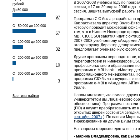
В 2007-2008 учебном году по програ
рублей
сессия, с 17 по 29 марта 2008 года 
До 50 000
сессия. Защита выпускной работы за
97
Программа CIO была разработана п
Как рассказала директор Волго-Вят
От 50 000 до 100 000
которую проводит московский офис 
том, что в Нижнем Новгороде продол
67
MBI, CIO, CSO) занятия идут с октяб
2007-2008 учебном году «Академия А
От 100 000 до 200 000
вторую группу. Директор департаме
32
предполагает очно-заочную форму об
Другие программы переподготовки, 
От 200 000 до 300 000
переподготовки ИТ-менеждеров CSO
10
профессионального образования по
программа e-MBI-bank – «Мастер де
От 300 000 до 500 000
информационного менеджмента). По 
программа СIO была запущена в спе
3
программе е-MBI в «Академии АйТи»
Урале.
Напомним также, что в числе други
Все типы сайтов
университетом им. Лобачевского обр
обеспечения»). Программа позволит
(ПО) и научит преобразовывать их 
открытых дверей состоится сегодня,
сентября 2007 г
.). По словам Марин
тиражирование на другие ВУЗы стра
На вопросы корреспондента nnit.ru
- Марина Владимировна, как Вы оц