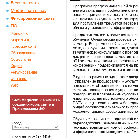
Безопасность
Программа профессиональной перепод
Мобильная связь
для актуализации профессиональных
организации деятельности техничес
Фиксированная связь
СIО помогает слушателям структури
Для поступления требуется первое 
ПО
области управления, информационн
Рынок ПК
Продолжительность обучения по про
обучения. Очная сессия проводится
Маркетинг
семестр. Во время очной сессии сл
Торговые сети
методов обучения: тренингов, деловы
тематических консультаций с препо
Оборудование
дисциплин, выполняют самостоятел
Outsourcing
off-line тематическими конференциям
конференции поддерживаются на про
Кадры
содержат промежуточные и итоговые
Регулирование
В курс программы входят такие дисц
Финансы
«Управление процессами», «Бухгалт
Web
поведение», «Принятие и анализ у
системы планирования и управлени
предприятия в современных условия
лицензирования программного обес
CMS Magazine: стоимость
DATA mining- технологии», «Менедж
создания корп. сайта в
общей сложности длительность прог
Приволжском ФО
межрегиональной ассоциации препо
Обучение закончится подготовкой и
Город:
переподготовке «Академии АйТи» 
государственный диплом о професс
информационного менеджмента ГУ
57 958
Средняя цена: