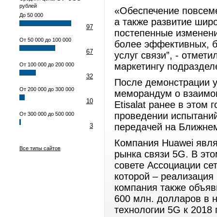
рублей
«Обеспечение повсеме
До 50 000
а также развитие шир
97
постепенные изменени
От 50 000 до 100 000
более эффективных, 
67
услуг связи”, - отмет
маркетингу подраздел
От 100 000 до 200 000
32
После демонстрации у
От 200 000 до 300 000
меморандум о взаимо
10
Etisalat ранее в этом
проведении испытаний
От 300 000 до 500 000
передачей на Ближнем
3
Компания Huawei явля
Все типы сайтов
рынка связи 5G. В это
совете Ассоциации сете
которой – реализация 
компания также объяв
600 млн. долларов в 
технологии 5G к 2018 