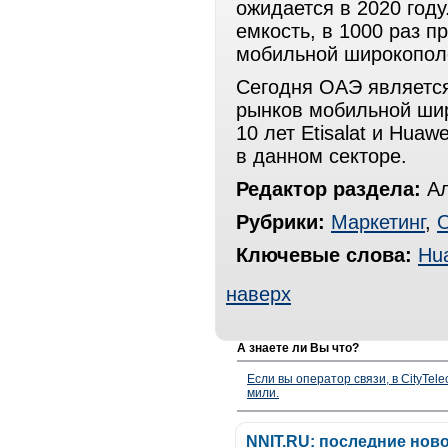
ожидается в 2020 году
емкость, в 1000 раз 
мобильной широкопол
Сегодня ОАЭ являетс
рынков мобильной шир
10 лет Etisalat и Hua
в данном секторе.
Редактор раздела:
Ал
Рубрики:
Маркетинг
,
Ключевые слова:
Hu
наверх
А знаете ли Вы что?
Если вы оператор связи, в CityTe
мили.
NNIT.RU: последние нов