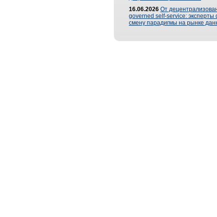
16.06.2026
От децентрализован
governed self-service: эксперт
смену парадигмы на рынке дан