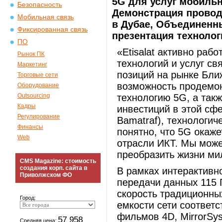
5G для услуг мобиль
Безопасность
Демонстрация провод
Мобильная связь
в Дубае, Объединенн
Фиксированная связь
презентация технолог
ПО
«Etisalat активно раб
Рынок ПК
технологий и услуг св
Маркетинг
позиций на рынке Бли
Торговые сети
возможность продемо
Оборудование
Outsourcing
технологию 5G, а так
Кадры
инвестиций в этой сф
Регулирование
Bamatraf), технологиче
Финансы
понятно, что 5G окаж
Web
отрасли ИКТ. Мы может
преобразить жизни ми
CMS Magazine: стоимость
создания корп. сайта в
В рамках интерактивн
Приволжском ФО
передачи данных 115 Г
скорость традиционны
Город:
емкости сети соответс
фильмов 4D, MirrorSys
57 958
Средняя цена: