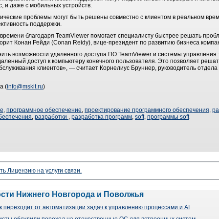
, и даже с мобильных устройств.
нические проблемы могут быть решены совместно с клиентом в реальном вр
ктивность поддержки.
 времени благодаря TeamViewer помогает специалисту быстрее решать проб
орит Конан Рейди (Conan Reidy), вице-президент по развитию бизнеса компа
ить возможности удаленного доступа ПО TeamViewer и системы управления 
удаленный доступ к компьютеру конечного пользователя. Это позволяет реша
бслуживания клиентов», — считает Корнелиус Бруннер, руководитель отдел
а (
info@mskit.ru
)
ие
,
программное обеспечение
,
проектирование программного обеспечения
,
ра
беспечения
,
разработки
,
разработка программ
,
soft
,
программы soft
ть Лицензию на услуги связи.
ости Нижнего Новгорода и Поволжья
 переходит от автоматизации задач к управлению процессами и AI