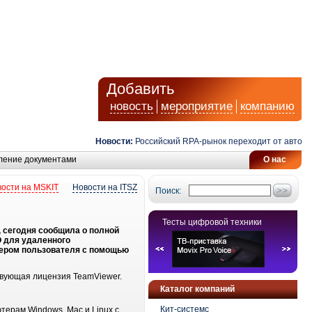
Добавить
новость
мероприятие
компанию
Новости:
Российский RPA-рынок переходит от автомати
ление документами
О нас
ости на MSKIT
Новости на ITSZ
Поиск:
Тесты цифровой техники
 сегодня сообщила о полной
О для удаленного
тером пользователя с помощью
твующая лицензия TeamViewer.
Каталог компаний
Кит-системс
терам Windows, Mac и Linux с