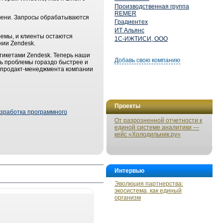
Производственная группа
REMER
емени. Запросы обрабатываются
Градиентех
ИТ Альянс
лемы, и клиенты остаются
1С-ИЖТИСИ, ООО
нии Zendesk.
тикетами Zendesk. Теперь наши
Добавь свою компанию
ть проблемы гораздо быстрее и
а продакт-менеджмента компании
Проекты
зработка программного
От разрозненной отчетности к
единой системе аналитики —
кейс «Холодильник.ру»
Интервью
Эволюция партнерства:
экосистема, как единый
организм