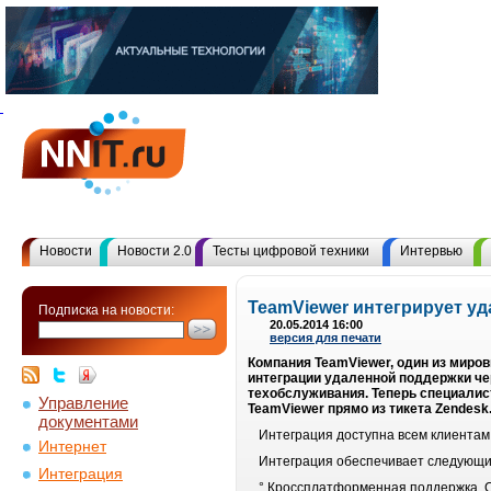
Новости
Новости 2.0
Тесты цифровой техники
Интервью
TeamViewer интегрирует у
Подписка на новости:
20.05.2014 16:00
версия для печати
Компания TeamViewer, один из миро
интеграции удаленной поддержки че
техобслуживания. Теперь специали
Управление
TeamViewer прямо из тикета Zendesk
документами
Интеграция доступна всем клиентам
Интернет
Интеграция обеспечивает следующи
Интеграция
° Кроссплатформенная поддержка. С