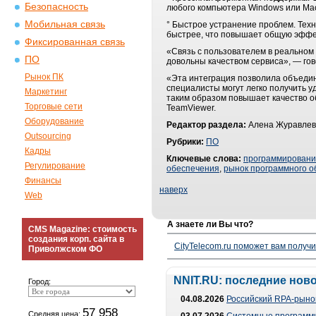
Безопасность
любого компьютера Windows или Mac
Мобильная связь
° Быстрое устранение проблем. Тех
быстрее, что повышает общую эффе
Фиксированная связь
«Связь с пользователем в реальном
ПО
довольны качеством сервиса», — гов
Рынок ПК
«Эта интеграция позволила объедин
специалисты могут легко получить 
Маркетинг
таким образом повышает качество о
Торговые сети
TeamViewer.
Оборудование
Редактор раздела:
Алена Журавлев
Outsourcing
Рубрики:
ПО
Кадры
Ключевые слова:
программирован
Регулирование
обеспечения
,
рынок программного о
Финансы
наверх
Web
А знаете ли Вы что?
CMS Magazine: стоимость
создания корп. сайта в
CityTelecom.ru поможет вам получи
Приволжском ФО
NNIT.RU: последние нов
Город:
04.08.2026
Российский RPA-рынок
57 958
Средняя цена: