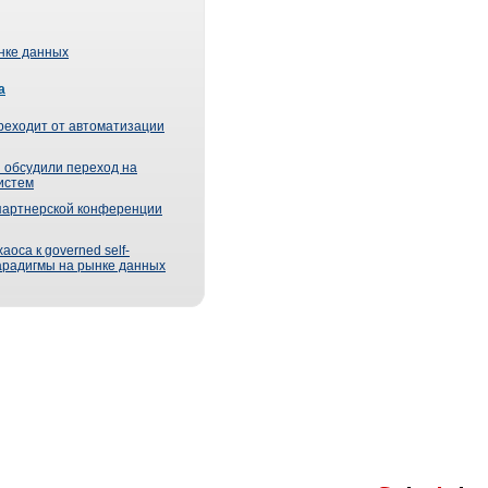
ынке данных
а
реходит от автоматизации
 обсудили переход на
истем
партнерской конференции
оса к governed self-
парадигмы на рынке данных