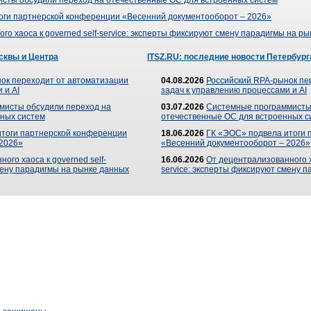
сты обсудили переход на отечественные ОС для встроенных систем
оги партнерской конференции «Весенний документооборот – 2026»
го хаоса к governed self-service: эксперты фиксируют смену парадигмы на р
сквы и Центра
ITSZ.RU: последние новости Петербург
ок переходит от автоматизации
04.08.2026
Российский RPA-рынок пе
 и AI
задач к управлению процессами и AI
мисты обсудили переход на
03.07.2026
Системные программисты
ных систем
отечественные ОС для встроенных с
итоги партнерской конференции
18.06.2026
ГК «ЭОС» подвела итоги 
 2026»
«Весенний документооборот – 2026»
ого хаоса к governed self-
16.06.2026
От децентрализованного ха
мену парадигмы на рынке данных
service: эксперты фиксируют смену 