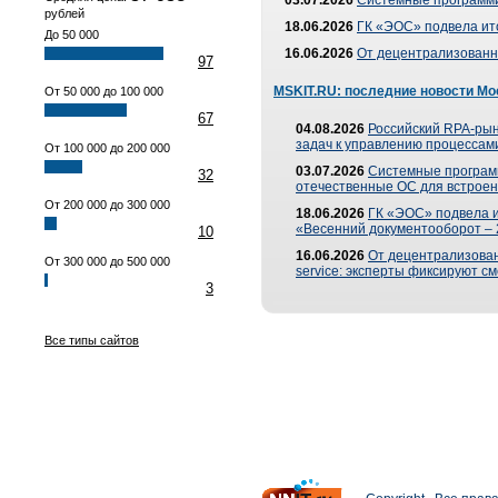
03.07.2026
Системные программи
рублей
18.06.2026
ГК «ЭОС» подвела ит
До 50 000
16.06.2026
От децентрализованно
97
MSKIT.RU: последние новости Мо
От 50 000 до 100 000
67
04.08.2026
Российский RPA-рын
задач к управлению процессами
От 100 000 до 200 000
03.07.2026
Системные програм
32
отечественные ОС для встроен
От 200 000 до 300 000
18.06.2026
ГК «ЭОС» подвела 
«Весенний документооборот –
10
16.06.2026
От децентрализованн
От 300 000 до 500 000
service: эксперты фиксируют с
3
Все типы сайтов