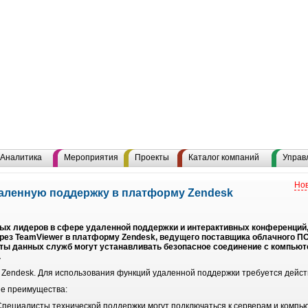
Аналитика
Мероприятия
Проекты
Каталог компаний
Управ
Нов
даленную поддержку в платформу Zendesk
вых лидеров в сфере удаленной поддержки и интерактивных конференций,
рез TeamViewer в платформу Zendesk, ведущего поставщика облачного П
сты данных служб могут устанавливать безопасное соединение с компью
.
 Zendesk. Для использования функций удаленной поддержки требуется дейс
е преимущества:
пециалисты технической поддержки могут подключаться к серверам и компью