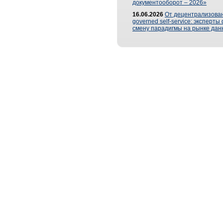
документооборот – 2026»
16.06.2026
От децентрализован
governed self-service: эксперт
смену парадигмы на рынке дан