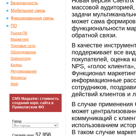
Новая версия Clientri
Безопасность
массовой аудиторией,
Мобильная связь
задачи мультиканальн
Фиксированная связь
может сама формиров
ПО
функциональности мар
Рынок ПК
обратной связи.
Маркетинг
В качестве инструмент
Торговые сети
поддерживает все вид
Оборудование
покупателей, оценка 
Outsourcing
Кадры
NPS, «голос клиента»
Регулирование
Функционал маркетин
Финансы
информационные рассы
Web
сотрудников, поздрав
действий клиентов и 
CMS Magazine: стоимость
создания корп. сайта в
В случае применения C
Приволжском ФО
может централизован
коммуникаций с клиен
Город:
использованием истор
В таком случае марке
57 958
Средняя цена: