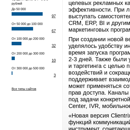
целевых рекламных к
рублей
эффективности. При л
До 50 000
выступать самостояте
97
CRM, ERP, BI и други
От 50 000 до 100 000
маркетинговых програ
67
При создании новой ве
От 100 000 до 200 000
уделялось удобству и
32
время запуска програ
От 200 000 до 300 000
2-3 дней. Также были
10
и таргетинга с целью
От 300 000 до 500 000
воздействий и сокращ
3
поддерживает взаимод
может применяться со
Все типы сайтов
прав доступа. Каналы
под задачи конкретной
Center, IVR, мобильно
«Новая версия Clientr
функций коммуникаций
инструмент, сочетающ