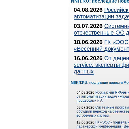
NNIT.RU: последние нов
04.08.2026
Российск
автоматизации зада
03.07.2026
Системны
отечественные ОС д
18.06.2026
ГК «ЭОС»
«Весенний документ
16.06.2026
От децен
service: эксперты 
данных
MSKIT.RU: последние новости Мо
04.08.2026
Российский RPA-рын
от автоматизации задач к упр
процессами и AI
03.07.2026
Системные програ
обсудили переход на отечеств
встроенных систем
18.06.2026
ГК «ЭОС» подвела и
партнерской конференции «Ве