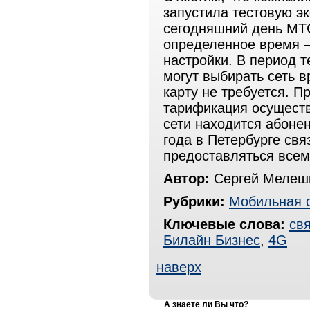
запустила тестовую э
сегодняшний день МТС
определенное время –
настройки. В период 
могут выбирать сеть в
карту не требуется. П
тарификация осуществл
сети находится абонен
года в Петербурге свя
предоставляться всем
Автор:
Сергей Мелешк
Рубрики:
Мобильная 
Ключевые слова:
св
Билайн Бизнес
,
4G
наверх
А знаете ли Вы что?