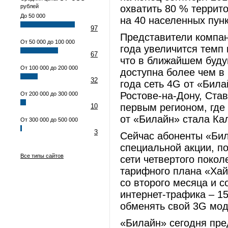
рублей
охватить 80 % террито
До 50 000
на 40 населенных пун
97
Представители компан
От 50 000 до 100 000
года увеличится темп
67
что в ближайшем буду
От 100 000 до 200 000
доступна более чем в
32
года сеть 4G от «Била
Ростове-на-Дону, Ста
От 200 000 до 300 000
первым регионом, где
10
от «Билайн» стала Ка
От 300 000 до 500 000
3
Сейчас абоненты «Бил
специальной акции, п
Все типы сайтов
сети четвертого покол
тарифного плана «Хай
со второго месяца и с
интернет-трафика – 1
обменять свой 3G мод
«Билайн» сегодня пре