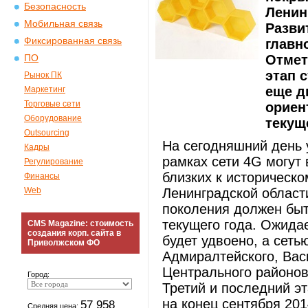
Безопасность
Ленин
Мобильная связь
Разви
Фиксированная связь
главн
Отмет
ПО
этап 
Рынок ПК
еще д
Маркетинг
Торговые сети
ориен
Оборудование
текущ
Outsourcing
На сегодняшний день 
Кадры
рамках сети 4G могут
Регулирование
близких к историческо
Финансы
Web
Ленинградской област
поколения должен быт
текущего года. Ожидае
CMS Magazine: стоимость
создания корп. сайта в
будет удвоено, а сеть
Приволжском ФО
Адмиралтейского, Вас
Центрального районов
Город:
Третий и последний э
на конец сентября 201
57 958
Средняя цена: