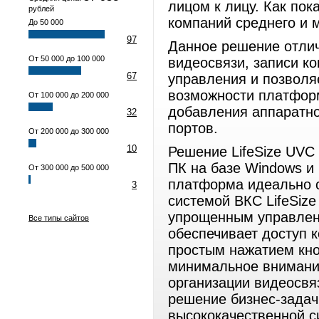
лицом к лицу. Как пок
рублей
компаний среднего и 
До 50 000
97
Данное решение отлич
От 50 000 до 100 000
видеосвязи, записи к
67
управления и позволя
возможности платфор
От 100 000 до 200 000
добавления аппаратно
32
портов.
От 200 000 до 300 000
10
Решение LifeSize UVC
ПК на базе Windows и
От 300 000 до 500 000
платформа идеально с
3
системой ВКС LifeSize
упрощенным управлен
Все типы сайтов
обеспечивает доступ 
простым нажатием кно
минимальное внимание
организации видеосвяз
решение бизнес-зада
высококачественной с