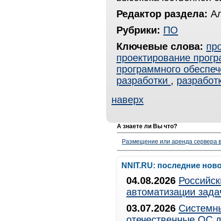
Редактор раздела:
Ал
Рубрики:
ПО
Ключевые слова:
пр
проектирование прогр
программного обеспеч
разработки
,
разработ
наверх
А знаете ли Вы что?
Размещение или аренда сервера в
NNIT.RU: последние нов
04.08.2026
Российск
автоматизации зада
03.07.2026
Системны
отечественные ОС д