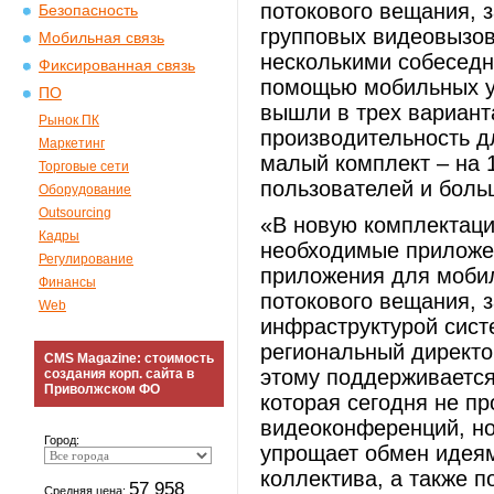
потокового вещания, 
Безопасность
групповых видеовызов
Мобильная связь
несколькими собеседн
Фиксированная связь
помощью мобильных ус
ПО
вышли в трех вариан
Рынок ПК
производительность д
Маркетинг
малый комплект – на 
Торговые сети
пользователей и боль
Оборудование
Outsourcing
«В новую комплектаци
Кадры
необходимые приложе
Регулирование
приложения для мобил
Финансы
потокового вещания, 
Web
инфраструктурой сист
региональный директор
CMS Magazine: стоимость
этому поддерживаетс
создания корп. сайта в
Приволжском ФО
которая сегодня не п
видеоконференций, но
Город:
упрощает обмен идеям
коллектива, а также 
57 958
Средняя цена: