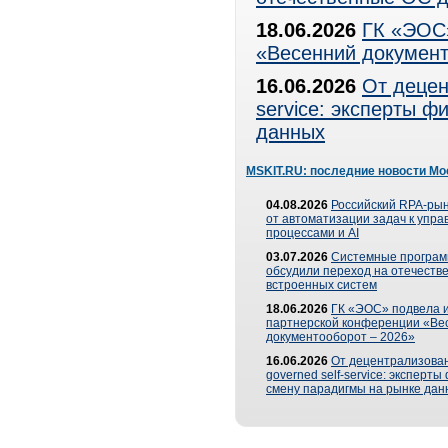
18.06.2026
ГК «ЭОС»
«Весенний документ
16.06.2026
От децен
service: эксперты 
данных
MSKIT.RU: последние новости Мо
04.08.2026
Российский RPA-рын
от автоматизации задач к упр
процессами и AI
03.07.2026
Системные програ
обсудили переход на отечеств
встроенных систем
18.06.2026
ГК «ЭОС» подвела и
партнерской конференции «Ве
документооборот – 2026»
16.06.2026
От децентрализован
governed self-service: эксперт
смену парадигмы на рынке дан