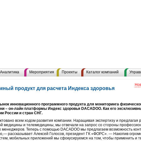
Аналитика
Мероприятия
Проекты
Каталог компаний
Управ
Нов
ный продукт для расчета Индекса здоровья
ынок инновационного программного продукта для мониторинга физическог
зни – он-лайн платформы Индекс здоровья DACADOO. Как его эксклюзивн
ии России и стран СНГ.
овано всем ходом развития компании. Наращивая экспертизу и предлагая 
ой медицины и телемедицины, мы отвечали на запрос со стороны профессио
ых менеджеров. Теперь с помощью DACADOO мы предлагаем возможность конт
ю,— рассказывает Алексей Голосов, президент ГК «ФОРС». — Накопив огром
тем, мобильных приложений мы сфокусируемся на том, чтобы применить и тв