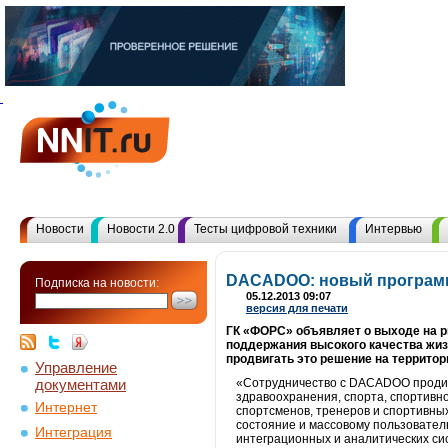
Новости
Новости 2.0
Тесты цифровой техники
Интервью
DACADOO: новый программ
Подписка на новости:
05.12.2013 09:07
версия для печати
ГК «ФОРС» объявляет о выходе на р
поддержания высокого качества жи
продвигать это решение на территор
Управление
документами
«Сотрудничество с DACADOO продикт
здравоохранения, спорта, спортивн
Интернет
спортсменов, тренеров и спортивн
состояние и массовому пользовател
Интеграция
интеграционных и аналитических сис