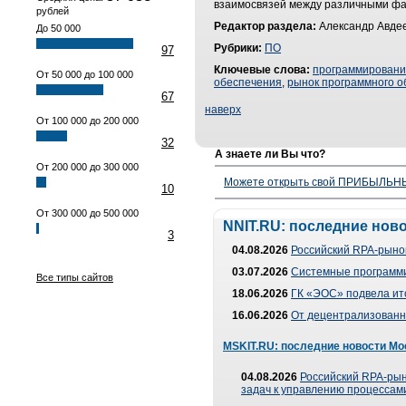
взаимосвязей между различными фак
рублей
Редактор раздела:
Александр Авдее
До 50 000
Рубрики:
ПО
97
Ключевые слова:
программирован
От 50 000 до 100 000
обеспечения
,
рынок программного о
67
наверх
От 100 000 до 200 000
32
А знаете ли Вы что?
От 200 000 до 300 000
Можете открыть свой ПРИБЫЛЬНЫЙ
10
От 300 000 до 500 000
NNIT.RU: последние нов
3
04.08.2026
Российский RPA-рынок
03.07.2026
Системные программи
Все типы сайтов
18.06.2026
ГК «ЭОС» подвела ит
16.06.2026
От децентрализованно
MSKIT.RU: последние новости Мо
04.08.2026
Российский RPA-рын
задач к управлению процессами