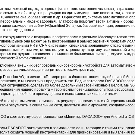
 комплексный подход к оценке физического состояния человека, выражаем
но создать свой аккаунт и регулярно вводить медицинские показатели, характ
ия, качестве сна, образе жизни и др. Обработав их, система автоматически о
- персональный Индекс здоровья. Платформа помогает вести активный образ 
идею «измерения себя» («Quantified Self») как базовый принцип, решение п
ю к своему здоровью.
сотрудничестве с ведущими профессорами и учеными Массачусетского техн
тивном рынке она может быть востребована в рамках развития программ лоял
корпоративными HR и CRM-системами, специализированными отраслевыми 
ционными системами, можно получить целостную картину взаимосвязей и к
доровья сотрудников, количество выданных больничных листов, текучесть кадр
номической эффективности.
ключения внешних беспроводных биосенсорных устройств для автоматическ
 весов, датчиков сердечных ритмов, глюкометров и др).
р Dacadoo AG, отмечает: «По мере роста благосостояния людей они всё боль
о решения, и мы счастливы предложить его. Ведь платформа DACADOO позво
руда сотрудников, сделать их более довольными своей жизнью в целом. Мы у
одвижения нашего продукта – творческим потенциалом, опытом, ресурсами,
открыть для себя его преимущества и использовать их на практике».
ей платформы имеют возможность регулярно определять свой персональный
свои результаты в социальные сети, делиться ими с друзьями, создавать соо
O и соответствующее приложение «Монитор DACADOO» для Android и iOS д
ы DACADOO заключается в возможности ее интеграции с такими технологиями
 позволит создать мощный инструментарий для прогнозирования и выявления 