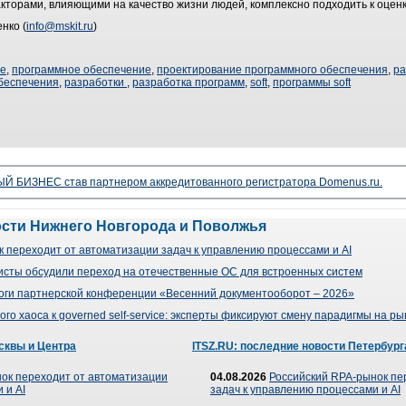
торами, влияющими на качество жизни людей, комплексно подходить к оценк
нко (
info@mskit.ru
)
ие
,
программное обеспечение
,
проектирование программного обеспечения
,
ра
беспечения
,
разработки
,
разработка программ
,
soft
,
программы soft
 БИЗНЕС став партнером аккредитованного регистратора Domenus.ru.
ости Нижнего Новгорода и Поволжья
 переходит от автоматизации задач к управлению процессами и AI
сты обсудили переход на отечественные ОС для встроенных систем
оги партнерской конференции «Весенний документооборот – 2026»
го хаоса к governed self-service: эксперты фиксируют смену парадигмы на р
сквы и Центра
ITSZ.RU: последние новости Петербург
ок переходит от автоматизации
04.08.2026
Российский RPA-рынок пе
 и AI
задач к управлению процессами и AI