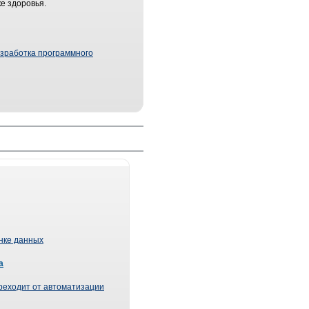
е здоровья.
зработка программного
ынке данных
а
реходит от автоматизации