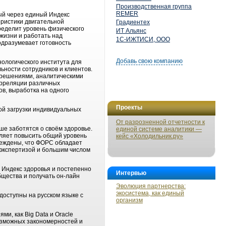
Производственная группа
REMER
ый через единый Индекс
еристики двигательной
Градиентех
пределит уровень физического
ИТ Альянс
жизни и работать над
1С-ИЖТИСИ, ООО
одразумевает готовность
Добавь свою компанию
ологического института для
ьности сотрудников и клиентов.
решениями, аналитическими
орреляции различных
ов, выработка на одного
Проекты
ой загрузки индивидуальных
От разрозненной отчетности к
ше заботятся о своём здоровье.
единой системе аналитики —
ляет повысить общий уровень
кейс «Холодильник.ру»
беждены, что ФОРС обладает
 экспертизой и большим числом
 Индекс здоровья и постепенно
Интервью
бщества и получать он-лайн
Эволюция партнерства:
экосистема, как единый
оступны на русском языке с
организм
, как Big Data и Oracle
возможных закономерностей и