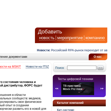
Добавить
новость
мероприятие
компанию
Новости:
Российский RPA-рынок переходит от автомат
ление документами
О нас
ости на MSKIT
Новости на ITSZ
Поиск:
Тесты цифровой техники
о состояния человека и
ый дистрибутор, ФОРС будет
решения в области
нальных сообществ: медиков,
ролировать свое физическое
Каталог компаний
ный опыт в создании
орчески развить его в новой для
Кит-системс