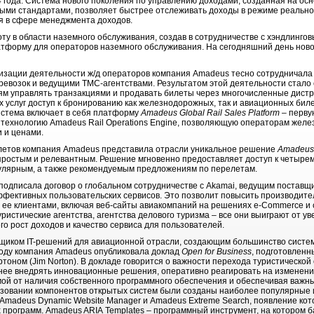
 года. Система нового поколения по управлению доходами, созданная на осн
ыми стандартами, позволяет быстрее отслеживать доходы в режиме реально
 в сфере менеджмента доходов.
 в области наземного обслуживания, создав в сотрудничестве с хэндлинг
тформу для операторов наземного обслуживания. На сегодняшний день нов
зации деятельности ж/д операторов компания Amadeus тесно сотрудничала
евозок и ведущими ТМС-агентствами. Результатом этой деятельности стало
ям управлять транзакциями и продавать билеты через многочисленные дистр
 услуг доступ к бронированию как железнодорожных, так и авиационных биле
истема включает в себя платформу
Amadeus
Global
Rail
Sales
Platform
– перву
е технологию Amadeus Rail Operations Engine, позволяющую операторам желе
 и ценами.
етов компания Amadeus представила отрасли уникальное решение
Amadeus
простым и релевантным. Решение мгновенно предоставляет доступ к четыре
улярным, а также рекомендуемым предложениям по перелетам.
одписала договор о глобальном сотрудничестве с Akamai, ведущим поставщ
фективных пользовательских сервисов. Это позволит повысить производите
 ее клиентами, включая веб-сайты авиакомпаний на решениях e-Commerce и
ристические агентства, агентства делового туризма – все они выиграют от у
го рост доходов и качество сервиса для пользователей.
ком IT-решений для авиационной отрасли, создающим большинство систем
году компания Amadeus опубликовала доклад
Open
for
B
usiness
, подготовлен
оном (Jim Norton). В докладе говорится о важности перехода туристической
ивнее внедрять инновационные решения, оперативно реагировать на изменени
ой от наличия собственного программного обеспечения и обеспечивая важн
ьзовании компонентов открытых систем были созданы наиболее популярные
, Amadeus Dynamic Website Manager и Amadeus Extreme Search, появление к
 программ. Amadeus ARIA Templates – программный инструмент, на котором 