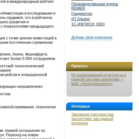
нной в международный рейтинг
Производственная группа
REMER
: «Инвестиции в исследования и
Градиентех
нь гордимся, что в рейтингах
ИТ Альянс
шего развития и
1С-ИЖТИСИ, ООО
ю с показателями предыдущего
Добавь свою компанию
и с точки зрения инвестиций в
ашем постоянном стремлении
рпене, Ахене, Франкфурте,
отают более 5 000 сотрудников.
усетский технологический
Проекты
ниринг
ем рейсов и операционной
От разрозненной отчетности к
единой системе аналитики —
кейс «Холодильник.ру»
ледующих направлениях:
истем;
Интервью
 самообслуживания, технологии
Эволюция партнерства:
экосистема, как единый
организм
и: первой соглашение по
ays. Переход на новую