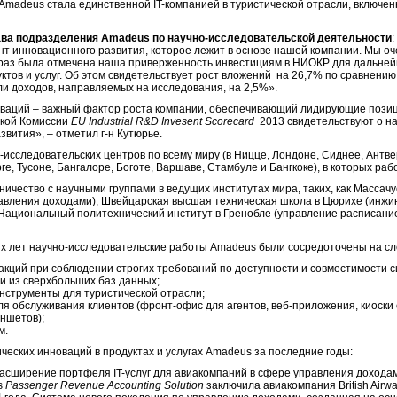
 Amadeus стала единственной IT-компанией в туристической отрасли, включе
лава подразделения
Amadeus
по научно-исследовательской деятельности
т инновационного развития, которое лежит в основе нашей компании. Мы оче
 раз была отмечена наша приверженность инвестициям в НИОКР для дальней
тов и услуг. Об этом свидетельствует рост вложений на 26,7% по сравнени
оли доходов, направляемых на исследования, на 2,5%».
ваций – важный фактор роста компании, обеспечивающий лидирующие позици
ской Комиссии
EU
Industrial
R
&
D
Invesent
Scorecard
2013 свидетельствуют о н
звития», – отметил г-н Кутюрье.
исследовательских центров по всему миру (в Ницце, Лондоне, Сиднее, Антве
е, Тусоне, Бангалоре, Боготе, Варшаве, Стамбуле и Бангкоке), в которых раб
ичество с научными группами в ведущих институтах мира, таких, как Массач
равления доходами), Швейцарская высшая техническая школа в Цюрихе (инжи
Национальный политехнический институт в Гренобле (управление расписани
их лет научно-исследовательские работы Amadeus были сосредоточены на с
кций при соблюдении строгих требований по доступности и совместимости с
и из сверхбольших баз данных;
нструменты для туристической отрасли;
я обслуживания клиентов (фронт-офис для агентов, веб-приложения, киоски
ншетов);
м.
еских инноваций в продуктах и услугах Amadeus за последние годы:
сширение портфеля IT-услуг для авиакомпаний в сфере управления доходам
s
Passenger
Revenue
Accounting
Solution
заключила авиакомпания British Airw