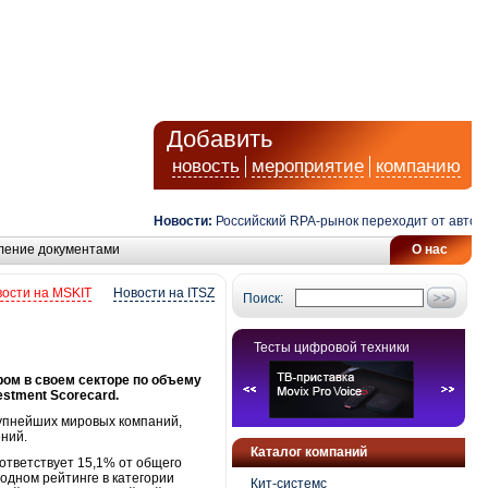
Добавить
новость
мероприятие
компанию
Новости:
Российский RPA-рынок переходит от автоматиз
ление документами
О нас
ости на MSKIT
Новости на ITSZ
Поиск:
Тесты цифровой техники
ром в своем секторе по объему
stment Scorecard.
рупнейших мировых компаний,
ений.
Каталог компаний
оответствует 15,1% от общего
одном рейтинге в категории
Кит-системс