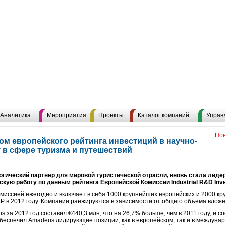
Аналитика
Мероприятия
Проекты
Каталог компаний
Управ
Нов
ом европейского рейтинга инвестиций в научно-
 в сфере туризма и путешествий
гический партнер для мировой туристической отрасли, вновь стала лиде
кую работу по данным рейтинга Европейской Комиссии Industrial R&D Inve
омиссией ежегодно и включает в себя 1000 крупнейших европейских и 2000 к
 в 2012 году. Компании ранжируются в зависимости от общего объема влож
за 2012 год составил €440,3 млн, что на 26,7% больше, чем в 2011 году, и с
беспечил Amadeus лидирующие позиции, как в европейском, так и в междунар