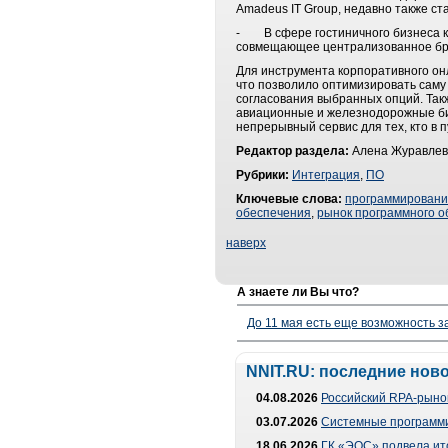
Amadeus IT Group, недавно также с
- В сфере гостиничного бизнеса к
совмещающее централизованное бро
Для инструмента корпоративного о
что позволило оптимизировать саму 
согласования выбранных опций. Та
авиационные и железнодорожные бил
непрерывный сервис для тех, кто в п
Редактор раздела:
Алена Журавлев
Рубрики:
Интеграция
,
ПО
Ключевые слова:
программирован
обеспечения
,
рынок программного о
наверх
А знаете ли Вы что?
До 11 мая есть еще возможность з
NNIT.RU: последние нов
04.08.2026
Российский RPA-рынок
03.07.2026
Системные программи
18.06.2026
ГК «ЭОС» подвела ит