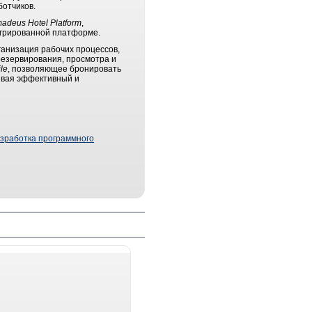
ботчиков.
adeus
Hotel
Platform
,
грированной платформе.
ганизация рабочих процессов,
резервирования, просмотра и
le
, позволяющее бронировать
ивая эффективный и
зработка программного