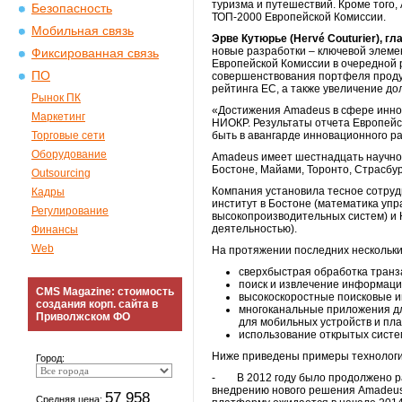
туризма и путешествий. Кроме того,
Безопасность
ТОП-2000 Европейской Комиссии.
Мобильная связь
Эрве Кутюрье (
Herv
é
Couturier
), г
новые разработки – ключевой элемен
Фиксированная связь
Европейской Комиссии в очередной
ПО
совершенствования портфеля продук
рейтинга ЕС, а также увеличение д
Рынок ПК
«Достижения Amadeus в сфере инно
Маркетинг
НИОКР. Результаты отчета Европей
Торговые сети
быть в авангарде инновационного ра
Оборудование
Amadeus имеет шестнадцать научно-
Бостоне, Майами, Торонто, Страсбург
Outsourcing
Компания установила тесное сотрудн
Кадры
институт в Бостоне (математика уп
Регулирование
высокопроизводительных систем) и 
деятельностью).
Финансы
Web
На протяжении последних нескольк
сверхбыстрая обработка транза
поиск и извлечение информаци
CMS Magazine: стоимость
высокоскоростные поисковые и
создания корп. сайта в
многоканальные приложения дл
Приволжском ФО
для мобильных устройств и пла
использование открытых систе
Ниже приведены примеры технологич
Город:
- В 2012 году было продолжено ра
внедрению нового решения Amadeu
57 958
Средняя цена: