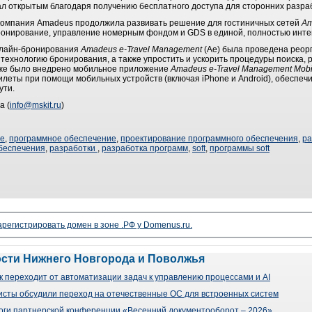
тал открытым благодаря получению бесплатного доступа для сторонних разра
омпания Amadeus продолжила развивать решение для гостиничных сетей
Am
нирование, управление номерным фондом и GDS в единой, полностью инте
нлайн-бронирования
Amadeus e-Travel Management
(Ae) была проведена реор
технологию бронирования, а также упростить и ускорить процедуры поиска, 
кже было внедрено мобильное приложение
Amadeus e-Travel Management Mobi
еты при помощи мобильных устройств (включая iPhone и Android), обеспеч
ути.
а (
info@mskit.ru
)
ие
,
программное обеспечение
,
проектирование программного обеспечения
,
ра
беспечения
,
разработки
,
разработка программ
,
soft
,
программы soft
арегистрировать домен в зоне .РФ у Domenus.ru.
ости Нижнего Новгорода и Поволжья
 переходит от автоматизации задач к управлению процессами и AI
сты обсудили переход на отечественные ОС для встроенных систем
оги партнерской конференции «Весенний документооборот – 2026»