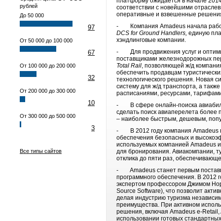
платформу ожидается в начале 2014
рублей
соответствии с новейшими отраслев
оперативные и взвешенные решения
До 50 000
- Компания Amadeus начала работу
97
DCS
for
Ground
Handlers
,
единую пла
хэндлинговые компании.
От 50 000 до 100 000
- Для продвижения услуг и оптими
67
поставщиками железнодорожных пер
Total
Rail
, позволяющей ж/д компани
От 100 000 до 200 000
обеспечить продавцам туристических
32
технологического решения. Новая с
систему для ж/д транспорта, а такж
От 200 000 до 300 000
расписаниями, ресурсами, тарифами
10
- В сфере онлайн-поиска авиабил
сделать поиск авиаперелета более 
От 300 000 до 500 000
– наиболее быстрым, дешевым, поп
3
- В 2012 году компания Amadeus п
обеспечения безопасных и высокоэф
используемых компанией Amadeus и
Все типы сайтов
для бронирования. Авиакомпании, ту
отклика до пяти раз, обеспечивающе
- Amadeus станет первым поставщи
программного обеспечения. В 2012 
экспертом профессором Джимом Норт
Source Software), что позволит акт
делая индустрию туризма независим
преимущества. При активном испол
решения, включая Amadeus e-Retail
использовании готовых стандартных