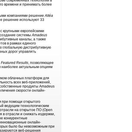
ове современных технологий в
го времени и принимать более
овыми компаниями решение
Alt
é
a
ое решение используют 33
 с крупными европейскими
 создание системы
Amadeus
ибутивные каналы, а также
тов в рамках единого
ю глобальную дистрибутивную
зных дорог управлять
Featured
Results
, позволяющее
м наиболее актуальным опциям
иком облачных платформ для
льность всех веб-приложений,
 собственные продукты Amadeus
величения скорости онлайн-
 при помощи открытого
ный ведущим технологическим
 отрасли на открытое ПО (Open
я в отрасли и снижать издержки,
ые конкурентные
 инновационные онлайн-
оторых было бы невозможным при
базируются веб-решения