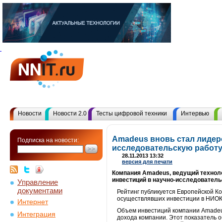
Новости
Новости 2.0
Тесты цифровой техники
Интервью
Amadeus вновь стал лидер
Подписка на новости:
исследовательскую работу
28.11.2013 13:32
версия для печати
Компания Amadeus, ведущий техноло
инвестиций в научно-исследовательс
Управление
документами
Рейтинг публикуется Европейской К
осуществлявших инвестиции в НИОКР
Интернет
Объем инвестиций компании Amadeus 
Интеграция
дохода компании. Этот показатель о