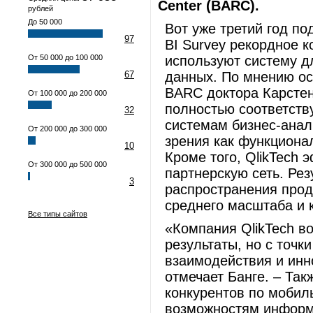
Center (BARC).
рублей
До 50 000
Вот уже третий год по
97
BI Survey рекордное к
От 50 000 до 100 000
используют систему д
67
данных. По мнению ос
BARC доктора Карстена
От 100 000 до 200 000
полностью соответств
32
системам бизнес-анал
От 200 000 до 300 000
зрения как функционал
10
Кроме того, QlikTech
От 300 000 до 500 000
партнерскую сеть. Рез
3
распространения прод
среднего масштаба и 
Все типы сайтов
«Компания QlikTech в
результаты, но с точк
взаимодействия и инн
отмечает Банге. – Так
конкурентов по мобил
возможностям информ