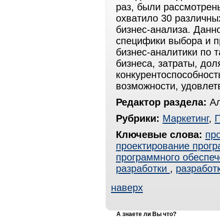
раз, были рассмотрен
охватило 30 различных
бизнес-анализа. Данн
специфики выбора и 
бизнес-аналитики по 
бизнеса, затраты, дол
конкурентоспособност
возможности, удовлетв
Редактор раздела:
Ал
Рубрики:
Маркетинг
,
Ключевые слова:
пр
проектирование прогр
программного обеспеч
разработки
,
разработ
наверх
А знаете ли Вы что?