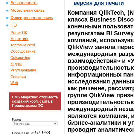
версия для печати
Безопасность
Мобильная связь
Компания QlikTech, (
Фиксированная связь
класса Business Disc
ПО
конечными пользовате
результатам BI Surve
Рынок ПК
Маркетинг
компаний, использую
Торговые сети
QlikView заняла перв
Оборудование
международных разра
Outsourcing
взаимодействия» и «
Кадры
производительностью
Регулирование
информационных пане
Финансы
исследования данных
Web
как решение, рассмат
группе QlikView приз
CMS Magazine: стоимость
производительностью 
создания корп. сайта в
Приволжском ФО
международный незав
являются компании, 
Город:
бизнес-аналитики и 
проводит аналитическ
57 958
Средняя цена: