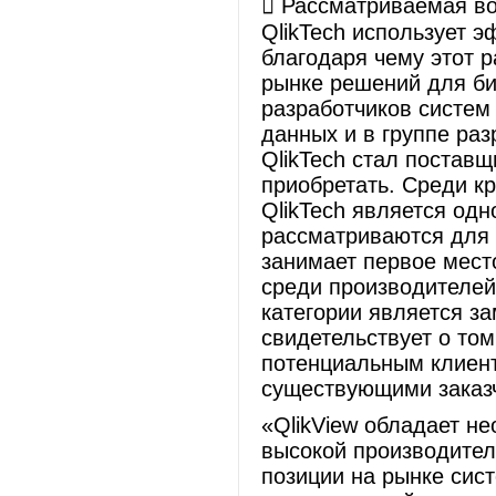
​ Рассматриваемая в
QlikTech использует э
благодаря чему этот 
рынке решений для би
разработчиков систем
данных и в группе ра
QlikTech стал постав
приобретать. Среди к
QlikTech является од
рассматриваются для 
занимает первое мест
среди производителей
категории является з
свидетельствует о том
потенциальным клиент
существующими заказ
«QlikView обладает н
высокой производител
позиции на рынке сис